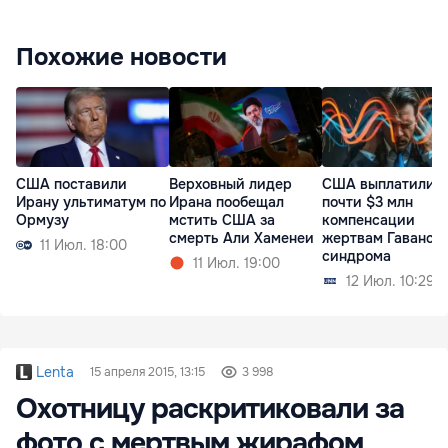
Похожие новости
США поставили
Верховный лидер
США выплатили
Ирану ультиматум по
Ирана пообещал
почти $3 млн
Ормузу
мстить США за
компенсации
смерть Али Хаменеи
жертвам Гаванск
11 Июл. 18:00
синдрома
11 Июл. 19:00
12 Июл. 10:29
Lenta
15 апреля 2015, 13:15
3 998
Охотницу раскритиковали за
фото с мертвым жирафом