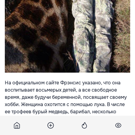
На официальном сайте Фрэнсис указано, что она
воспитывает восьмерых детей, а все свободное
время, даже будучи беременной, посвящает своему
хобби. Женщина охотится с помощью лука. В числе
ее трофеев бурый медведь, барибал, несколько
видов лосей и диких баранов, олени, антилопы,
зебры, рысь, барсуки и белки.