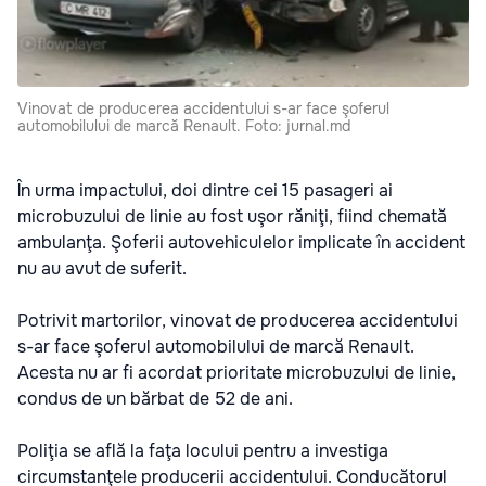
Vinovat de producerea accidentului s-ar face şoferul
automobilului de marcă Renault. Foto: jurnal.md
În urma impactului, doi dintre cei 15 pasageri ai
microbuzului de linie au fost uşor răniţi, fiind chemată
ambulanţa. Şoferii autovehiculelor implicate în accident
nu au avut de suferit.
Potrivit martorilor, vinovat de producerea accidentului
s-ar face şoferul automobilului de marcă Renault.
Acesta nu ar fi acordat prioritate microbuzului de linie,
condus de un bărbat de 52 de ani.
Poliţia se află la faţa locului pentru a investiga
circumstanţele producerii accidentului. Conducătorul