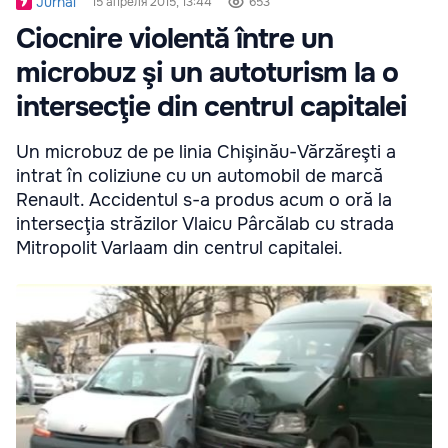
Jurnal
15 апреля 2015, 13:44
653
Ciocnire violentă între un
microbuz şi un autoturism la o
intersecţie din centrul capitalei
Un microbuz de pe linia Chişinău-Vărzăreşti a
intrat în coliziune cu un automobil de marcă
Renault. Accidentul s-a produs acum o oră la
intersecţia străzilor Vlaicu Pârcălab cu strada
Mitropolit Varlaam din centrul capitalei.