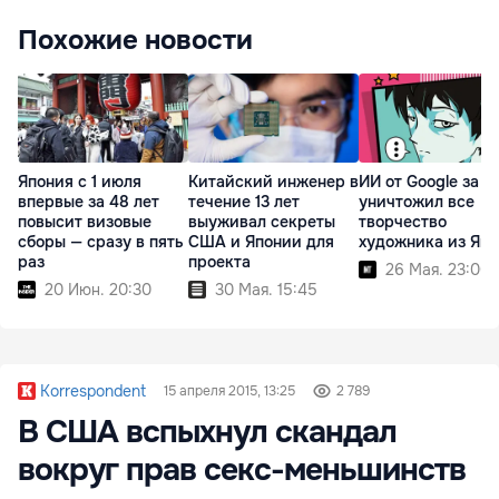
Похожие новости
Япония с 1 июля
Китайский инженер в
ИИ от Google за н
впервые за 48 лет
течение 13 лет
уничтожил все
повысит визовые
выуживал секреты
творчество
сборы — сразу в пять
США и Японии для
художника из Яп
раз
проекта
26 Мая. 23:00
20 Июн. 20:30
30 Мая. 15:45
Korrespondent
15 апреля 2015, 13:25
2 789
В США вспыхнул скандал
вокруг прав секс-меньшинств