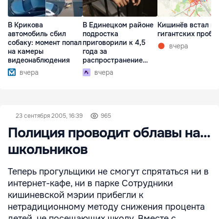
В Крикова
В Единецком районе
Кишинёв встал в
автомобиль сбил
подростка
гигантских пробк
собаку: момент попал
приговорили к 4,5
вчера
на камеры
года за
видеонаблюдения
распространение
наркотиков
вчера
вчера
23 сентября 2005, 16:39
965
Полиция проводит облавы на...
школьников
Теперь прогульщики не смогут спрятаться ни в
интернет-кафе, ни в парке Сотрудники
кишиневской мэрии прибегли к
нетрадиционному методу снижения процента
детей, не посещающих школу. Вместе с