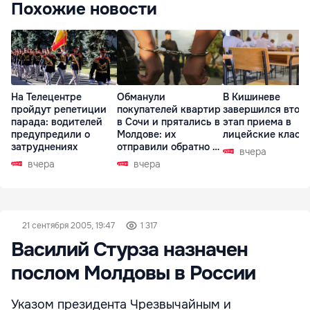
Похожие новости
На Телецентре
Обманули
В Кишиневе
пройдут репетиции
покупателей квартир
завершился втор
парада: водителей
в Сочи и прятались в
этап приема в
предупредили о
Молдове: их
лицейские класс
затруднениях
отправили обратно в
вчера
РФ
вчера
вчера
21 сентября 2005, 19:47
1 317
Василий Стурза назначен
послом Молдовы в России
Указом президента Чрезвычайным и