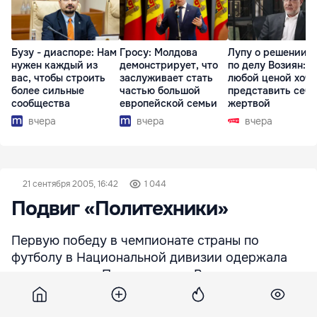
Бузу - диаспоре: Нам
Гросу: Молдова
Лупу о решении с
нужен каждый из
демонстрирует, что
по делу Возиян: 
вас, чтобы строить
заслуживает стать
любой ценой хоче
более сильные
частью большой
представить себя
сообщества
европейской семьи
жертвой
вчера
вчера
вчера
21 сентября 2005, 16:42
1 044
Подвиг «Политехники»
Первую победу в чемпионате страны по
футболу в Национальной дивизии одержала
кишиневская «Политехника». В матче,
состоявшемся на стадионе «Динамо», она
победила со счетом - 1:0 команду ФК