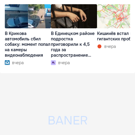
В Крикова
В Единецком районе
Кишинёв встал в
автомобиль сбил
подростка
гигантских пробк
собаку: момент попал
приговорили к 4,5
вчера
на камеры
года за
видеонаблюдения
распространение
наркотиков
вчера
вчера