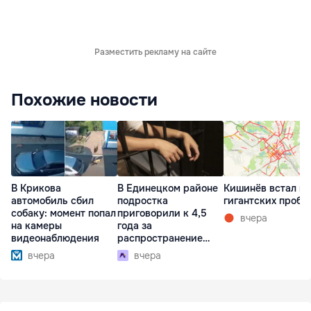
Разместить рекламу на сайте
Похожие новости
В Крикова
В Единецком районе
Кишинёв встал в
автомобиль сбил
подростка
гигантских пробк
собаку: момент попал
приговорили к 4,5
вчера
на камеры
года за
видеонаблюдения
распространение
наркотиков
вчера
вчера