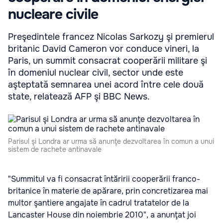
nucleare civile
Preşedintele francez Nicolas Sarkozy şi premierul
britanic David Cameron vor conduce vineri, la
Paris, un summit consacrat cooperării militare şi
în domeniul nuclear civil, sector unde este
aşteptată semnarea unei acord între cele două
state, relatează AFP şi BBC News.
Parisul şi Londra ar urma să anunţe dezvoltarea în comun a unui
sistem de rachete antinavale
"Summitul va fi consacrat întăririi cooperării franco-
britanice în materie de apărare, prin concretizarea mai
multor şantiere angajate în cadrul tratatelor de la
Lancaster House din noiembrie 2010", a anunţat joi