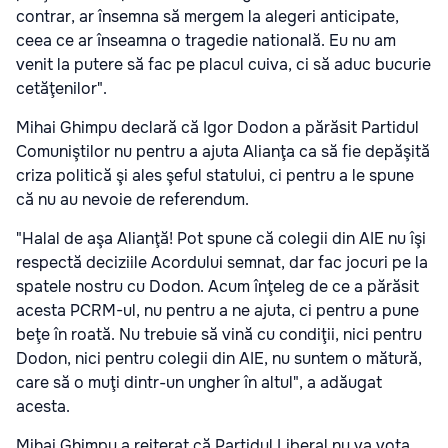
contrar, ar însemna să mergem la alegeri anticipate,
ceea ce ar înseamna o tragedie natională. Eu nu am
venit la putere să fac pe placul cuiva, ci să aduc bucurie
cetăţenilor".
Mihai Ghimpu declară că Igor Dodon a părăsit Partidul
Comuniştilor nu pentru a ajuta Alianţa ca să fie depăşită
criza politică şi ales şeful statului, ci pentru a le spune
că nu au nevoie de referendum.
"Halal de aşa Alianţă! Pot spune că colegii din AIE nu îşi
respectă deciziile Acordului semnat, dar fac jocuri pe la
spatele nostru cu Dodon. Acum înţeleg de ce a părăsit
acesta PCRM-ul, nu pentru a ne ajuta, ci pentru a pune
beţe în roată. Nu trebuie să vină cu condiţii, nici pentru
Dodon, nici pentru colegii din AIE, nu suntem o mătură,
care să o muţi dintr-un ungher în altul", a adăugat
acesta.
Mihai Ghimpu a reiterat că Partidul Liberal nu va vota