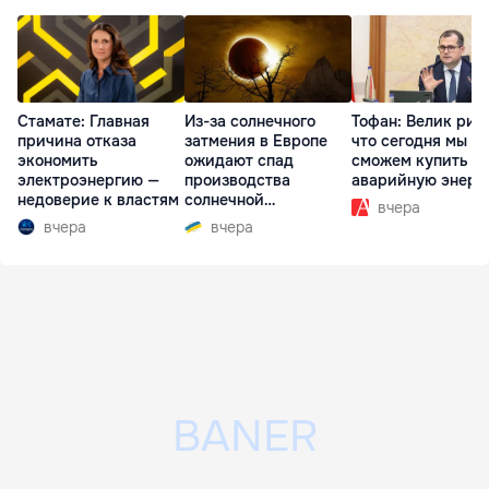
Стамате: Главная
Из-за солнечного
Тофан: Велик рис
причина отказа
затмения в Европе
что сегодня мы не
экономить
ожидают спад
сможем купить д
электроэнергию —
производства
аварийную энерг
недоверие к властям
солнечной
вчера
электроэнергии
вчера
вчера