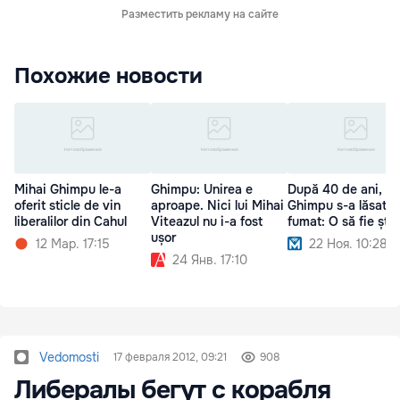
Разместить рекламу на сайте
Похожие новости
Mihai Ghimpu le-a
Ghimpu: Unirea e
După 40 de ani,
oferit sticle de vin
aproape. Nici lui Mihai
Ghimpu s-a lăsat d
liberalilor din Cahul
Viteazul nu i-a fost
fumat: O să fie știr
ușor
12 Мар. 17:15
22 Ноя. 10:28
24 Янв. 17:10
Vedomosti
17 февраля 2012, 09:21
908
Либералы бегут с корабля