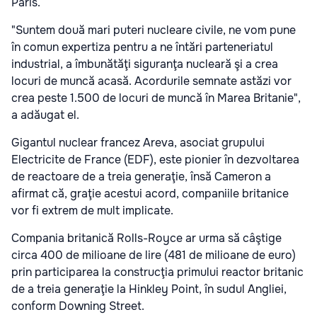
Paris.
"Suntem două mari puteri nucleare civile, ne vom pune
în comun expertiza pentru a ne întări parteneriatul
industrial, a îmbunătăţi siguranţa nucleară şi a crea
locuri de muncă acasă. Acordurile semnate astăzi vor
crea peste 1.500 de locuri de muncă în Marea Britanie",
a adăugat el.
Gigantul nuclear francez Areva, asociat grupului
Electricite de France (EDF), este pionier în dezvoltarea
de reactoare de a treia generaţie, însă Cameron a
afirmat că, graţie acestui acord, companiile britanice
vor fi extrem de mult implicate.
Compania britanică Rolls-Royce ar urma să câştige
circa 400 de milioane de lire (481 de milioane de euro)
prin participarea la construcţia primului reactor britanic
de a treia generaţie la Hinkley Point, în sudul Angliei,
conform Downing Street.