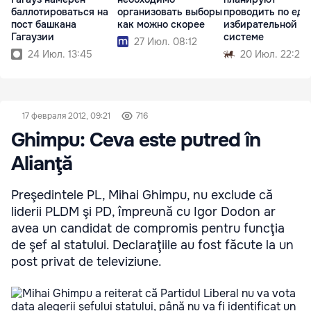
баллотироваться на
организовать выборы
проводить по еди
пост башкана
как можно скорее
избирательной
Гагаузии
системе
27 Июл. 08:12
24 Июл. 13:45
20 Июл. 22:22
17 февраля 2012, 09:21
716
Ghimpu: Ceva este putred în
Alianţă
Preşedintele PL, Mihai Ghimpu, nu exclude că
liderii PLDM şi PD, împreună cu Igor Dodon ar
avea un candidat de compromis pentru funcţia
de şef al statului. Declaraţiile au fost făcute la un
post privat de televiziune.