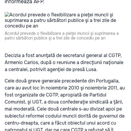
informează AFP.
Acordul prevede o flexibilizare a pieţei muncii şi suprimarea a
patru sărbători publice şi a trei zile de concediu pe an
Decizia a fost anunţată de secretarul general al CGTP,
Armenio Carlos, după o reuniune a direcţiunii naţionale
a centralei, potrivit agenţiei de presă Lusa.
Cele două greve generale precedente din Portugalia,
care au avut loc în noiembrie 2010 şi noiembrie 2011, au
fost organizate de CGTP, apropiată de Partidul
Comunist, şi UGT, a doua confederaţie sindicală a ţării,
mai moderată. Cele două centrale s-au divizat apoi pe
subiectul reformei codului muncii dorită de guvernul de
centru-dreapta, care a făcut obiectul unui acord cu
patronatul şi UGT, dar pe care CGTP a refuzat să îl