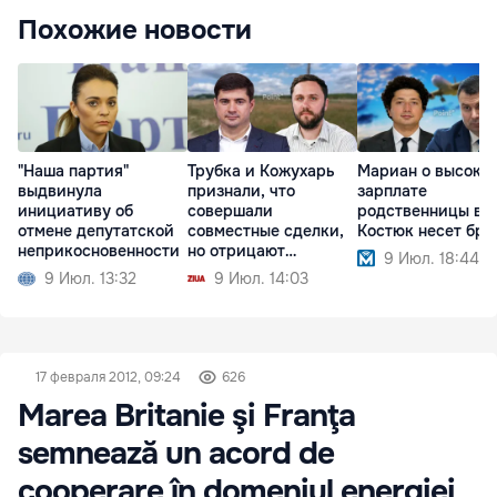
Похожие новости
"Наша партия"
Трубка и Кожухарь
Мариан о высоко
выдвинула
признали, что
зарплате
инициативу об
совершали
родственницы в О
отмене депутатской
совместные сделки,
Костюк несет бре
неприкосновенности
но отрицают
9 Июл. 18:44
партнерство
9 Июл. 13:32
9 Июл. 14:03
17 февраля 2012, 09:24
626
Marea Britanie şi Franţa
semnează un acord de
cooperare în domeniul energiei