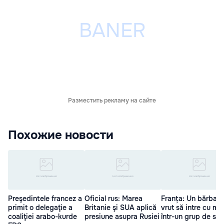
Разместить рекламу на сайте
Похожие новости
Preşedintele francez a
Oficial rus: Marea
Franța: Un bărbat 
primit o delegaţie a
Britanie şi SUA aplică
vrut să intre cu ma
coaliţiei arabo-kurde
presiune asupra Rusiei
într-un grup de sol