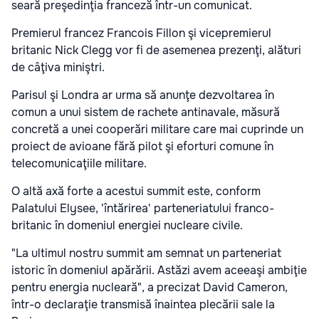
seară preşedinţia franceză într-un comunicat.
Premierul francez Francois Fillon şi vicepremierul
britanic Nick Clegg vor fi de asemenea prezenţi, alături
de câţiva miniştri.
Parisul şi Londra ar urma să anunţe dezvoltarea în
comun a unui sistem de rachete antinavale, măsură
concretă a unei cooperări militare care mai cuprinde un
proiect de avioane fără pilot şi eforturi comune în
telecomunicaţiile militare.
O altă axă forte a acestui summit este, conform
Palatului Elysee, 'întărirea' parteneriatului franco-
britanic în domeniul energiei nucleare civile.
"La ultimul nostru summit am semnat un parteneriat
istoric în domeniul apărării. Astăzi avem aceeaşi ambiţie
pentru energia nucleară", a precizat David Cameron,
într-o declaraţie transmisă înaintea plecării sale la