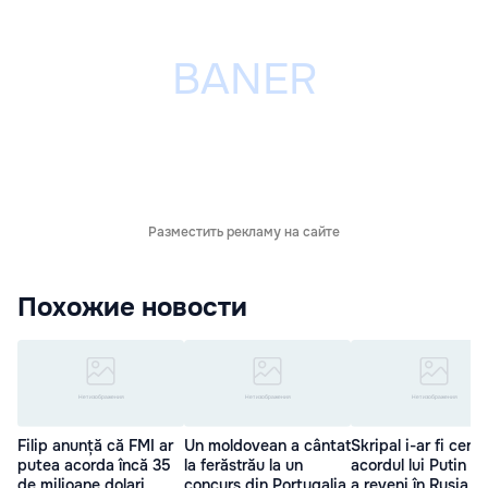
Разместить рекламу на сайте
Похожие новости
Filip anunță că FMI ar
Un moldovean a cântat
Skripal i-ar fi cerut
putea acorda încă 35
la ferăstrău la un
acordul lui Putin p
de milioane dolari
concurs din Portugalia
a reveni în Rusia