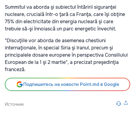
Summitul va aborda şi subiectul întăririi siguranţei
nucleare, crucială într-o ţară ca Franţa, care îşi obţine
75% din electricitate din energia nucleară şi care
trebuie să-şi înnoiască un parc energetic învechit.
"Discuţiile vor aborda de asemenea chestiuni
internaţionale, în special Siria şi Iranul, precum şi
principalele dosare europene în perspectiva Consiliului
European de la 1 şi 2 martie", a precizat preşedinţia
franceză.
Подпишитесь на новости Point.md в Google
Источник