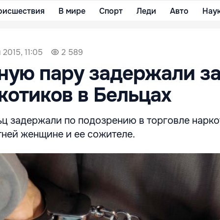
оисшествия
В мире
Спорт
Леди
Авто
Нау
 2015, 11:05
2 589
ную пару задержали з
котиков в Бельцах
ьц задержали по подозрению в торговле нарко
тней женщине и ее сожителе.