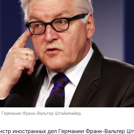
л Германии Франк-Вальтер Штайнмайер.
истр иностранных дел Германии Франк-Вальтер Ш