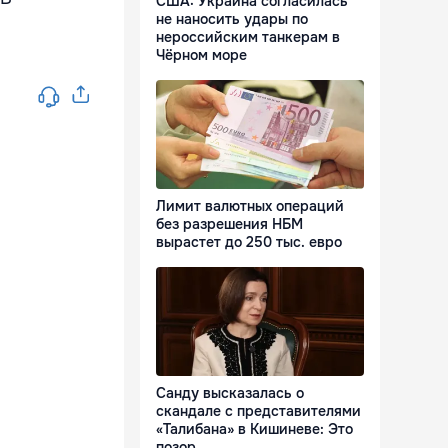
США: Украина согласилась
не наносить удары по
нероссийским танкерам в
Чёрном море
Лимит валютных операций
без разрешения НБМ
вырастет до 250 тыс. евро
Санду высказалась о
скандале с представителями
«Талибана» в Кишиневе: Это
позор