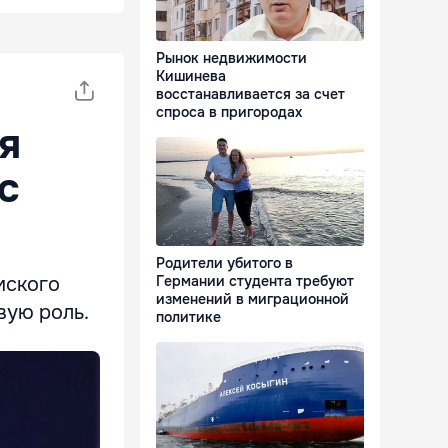
Рынок недвижимости
Кишинева
восстанавливается за счет
спроса в пригородах
я
с
Родители убитого в
мского
Германии студента требуют
изменений в миграционной
вую роль.
политике