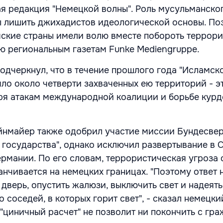
я редакция "Немецкой волны". Роль мусульманско
бы лишить джихадистов идеологической основы. По
мские страны имели волю вместе побороть террориз
ью региональным газетам Funke Mediengruppe.
одчеркнул, что в течение прошлого года "Исламск
яло около четверти захваченных ею территорий - э
ря атакам международной коалиции и борьбе курд
нмайер также одобрил участие миссии Бундесвер
 государства", однако исключил развертывание в 
ермании. По его словам, террористическая угроза 
анчивается на немецких границах. "Поэтому ответ 
ь дверь, опустить жалюзи, выключить свет и надеять
о соседей, в которых горит свет", - сказал немецки
 "циничный расчет" не позволит ни покончить с гр