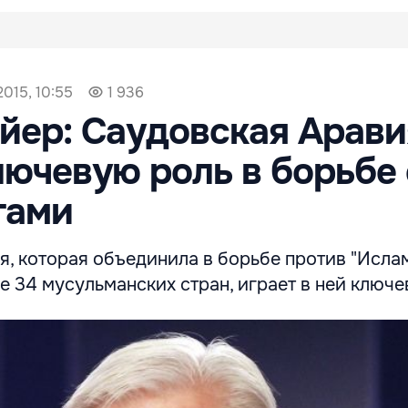
2015, 10:55
1 936
йер: Саудовская Арави
лючевую роль в борьбе 
тами
я, которая объединила в борьбе против "Исла
е 34 мусульманских стран, играет в ней ключе