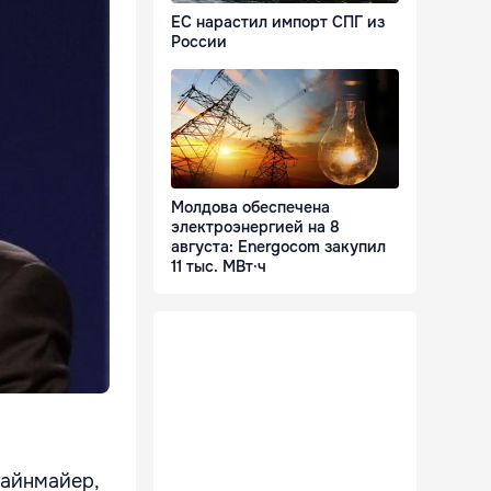
ЕС нарастил импорт СПГ из
России
Молдова обеспечена
электроэнергией на 8
августа: Energocom закупил
11 тыс. МВт·ч
тайнмайер,