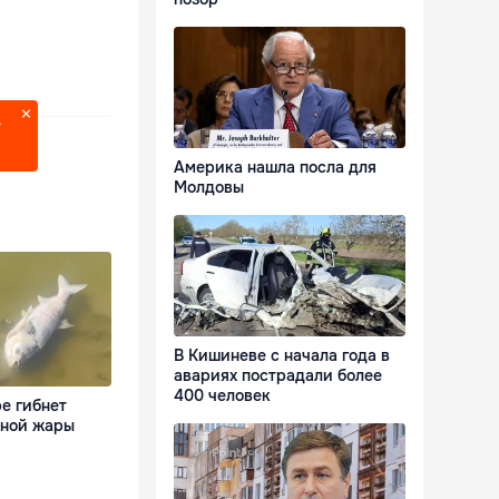
?
Америка нашла посла для
Молдовы
В Кишиневе с начала года в
авариях пострадали более
400 человек
е гибнет
ьной жары