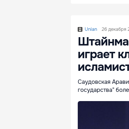
26 декабря 
Unian
Штайнма
играет к
исламис
Саудовская Арави
государства" боле