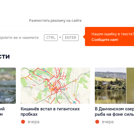
Разместить рекламу на сайте
Нашли ошибку в тексте
+
делите ее и нажмите
CTRL
ENTER
Сообщите нам!
сти
ний
Кишинёв встал в гигантских
В Данченском озер
ом
пробках
рыба на фоне сил
вчера
вчера