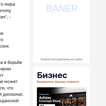
го мира
этому
м", -
ое
то
ских
Разместить рекламу на сайте
а в борьбе
Сирии
Бизнес
от
не может
Разместить бизнес-новость
ся, что
й дипломат.
ажданской