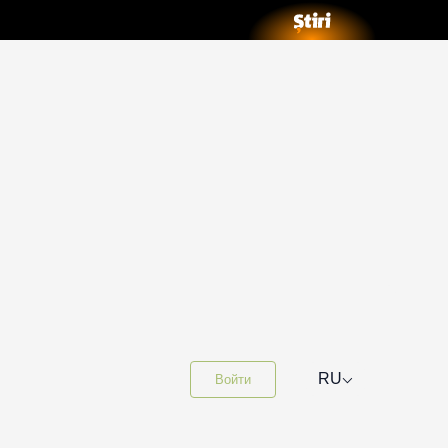
⌵
RU
Войти