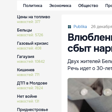
Политика
Экономика
Общество
Пр
Цены на топливо
новостей:
377
26 декабря
Publika
Бельцы
Влюблен
новостей:
5726
Газовый кризис
сбыт нар
новостей:
408
Гагаузия
Двух жителей Бел
новостей:
10842
Речь идет о 30-ле
Кишинев
новостей:
771
ДТП в Молдове
новостей:
7824
Нет войне
новостей:
131
Приднестровье