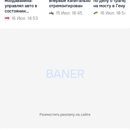
молдаванина:
впервые капитально
по делу о трагед
управлял авто в
отремонтирован
на мосту в Генуе
состоянии
15 Июл. 18:45
16 Июл. 18:54
алкогольного
16 Июл. 14:53
опьянения
Разместить рекламу на сайте