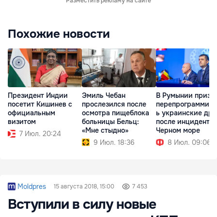
Разместить рекламу на сайте
Похожие новости
Президент Индии
Эмиль Чебан
В Румынии призв
посетит Кишинев с
прослезился после
перепрограммиро
официальным
осмотра пищеблока
ь украинские др
визитом
больницы Бельц:
после инцидента 
«Мне стыдно»
Черном море
7 Июл. 20:24
9 Июл. 18:36
8 Июл. 09:06
Moldpres
15 августа 2018, 15:00
7 453
Вступили в силу новые