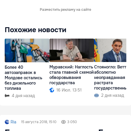
Разместить рекламу на сайте
Похожие новости
Муравский: Наглость
Стояногло: Веттин
Более 40
стала главной схемой
абсолютно
автозаправок в
обворовывания
неоправданная
Молдове остались
государства
растрата
без дизельного
государственных
топлива
16 Июл. 13:51
средств
2 дня назад
4 дня назад
Ria
15 августа 2018, 15:10
3 050