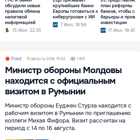
ГНС и банки
ЕЦБ призывает
ЕС представляет
обсудили новые
крупнейшие банки
план реформы
правила обмена
Европы готовиться к
банков, чтобы сня
налоговой
киберугрозам с ИИ
барьеры и привл
информацией
инвестиции
7 Июл. 18:56
15 Июл. 22:35
17 Июл. 18:45
Point
15 августа 2018, 15:02
1 815
Министр обороны Молдовы
находится с официальным
визитом в Румынии
Министр обороны Еуджен Стурза находится с
рабочим визитом в Румынии по приглашению
коллеги Михая Фифора. Визит рассчитан на
период с 14 по 16 августа.