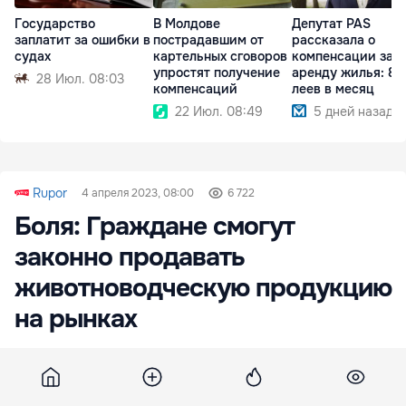
Государство
В Молдове
Депутат PAS
заплатит за ошибки в
пострадавшим от
рассказала о
судах
картельных сговоров
компенсации за
упростят получение
аренду жилья: 8
28 Июл. 08:03
компенсаций
леев в месяц
22 Июл. 08:49
5 дней назад
Rupor
4 апреля 2023, 08:00
6 722
Боля: Граждане смогут
законно продавать
животноводческую продукцию
на рынках
Частные лица смогут продавать яйца, мед,
мясо, молочные и другую животноводческую
продукцию, полученные в домашних условиях.