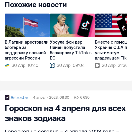
Похожие новости
В Латвии арестовали
Урсула фон дер
Вместе с помощь
блогера за
Ляйен допустила
Украине США пр
поддержку военной
блокировку TikTok в
ультиматум
агрессии России
ЕС
владельцам TikTo
30 Апр. 10:40
30 Апр. 09:04
20 Апр. 21:36
Astrostar
4 апреля 2023, 08:30
6 690
Гороскоп на 4 апреля для всех
знаков зодиака
Гороскоп на сегодня – 4 апреля 2023 года –