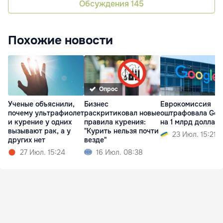
Обсуждения
145
Похожие новости
Опрос
Ученые объяснили,
Бизнес
Еврокомиссия
почему ультрафиолет
раскритиковал новые
оштрафовала Goo
и курение у одних
правила курения:
на 1 млрд доллар
вызывают рак, а у
"Курить нельзя почти
23 Июл. 15:21
других нет
везде"
27 Июл. 15:24
16 Июл. 08:38