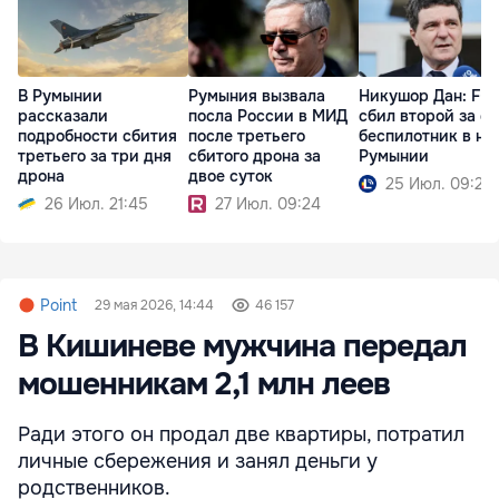
В Румынии
Румыния вызвала
Никушор Дан: F-1
рассказали
посла России в МИД
сбил второй за с
подробности сбития
после третьего
беспилотник в не
третьего за три дня
сбитого дрона за
Румынии
дрона
двое суток
25 Июл. 09:25
26 Июл. 21:45
27 Июл. 09:24
Point
29 мая 2026, 14:44
46 157
В Кишиневе мужчина передал
мошенникам 2,1 млн леев
Ради этого он продал две квартиры, потратил
личные сбережения и занял деньги у
родственников.