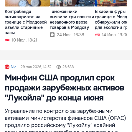
Контрабанда
Таможенники
В кабине фуры на
антиквариата: на
выявили три попытки
границе с Молдо
границе с Молдовой
незаконного ввоза
обнаружили опас
изъяли старинные
товаров в Молдову
для экологии гру
часы
24 Июл. 16:38
14 Июл. 19:00
10 Июл. 18:21
Nv
29 мая 2026, 14:52
26 638
Минфин США продлил срок
продажи зарубежных активов
"Лукойла" до конца июня
Управление по контролю за зарубежными
активами министерства финансов США (OFAC)
продлило российскому "Лукойлу" крайний