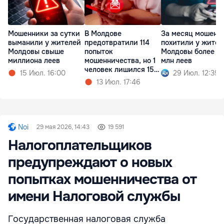
Мошенники за сутки
В Молдове
За месяц мошенн
выманили у жителей
предотвратили 114
похитили у жител
Молдовы свыше
попыток
Молдовы более 3
миллиона леев
мошенничества, но 1
млн леев
человек лишился 150
15 Июл. 16:00
29 Июл. 12:39
тыс. леев
13 Июл. 17:46
Noi
29 мая 2026, 14:43
19 591
Налогоплательщиков
предупреждают о новых
попытках мошенничества от
имени Налоговой службы
Государственная налоговая служба