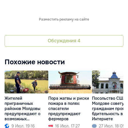
Разместить рекламу на сайте
Обсуждения
4
Похожие новости
Жителей
Пора жатвы и риски
Посольство США 
приграничных
пожара в полях:
Молдове советуе
районов Молдовы
спасатели
гражданам прояв
предупреждают о
предупреждают
бдительность в
возможных
фермеров
Интернете
ситуациях риска
9 Июл. 19:16
16 Июл. 17:27
27 Июл. 18:05