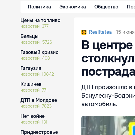
Политика
Экономика
Общество
Пр
Цены на топливо
новостей:
377
15 июня
Realitatea
Бельцы
В центре
новостей:
5726
Газовый кризис
столкнул
новостей:
408
пострада
Гагаузия
новостей:
10842
Кишинев
ДТП произошло в п
новостей:
771
Бэнулеску-Бодони
ДТП в Молдове
автомобиль.
новостей:
7823
Нет войне
новостей:
131
Приднестровье