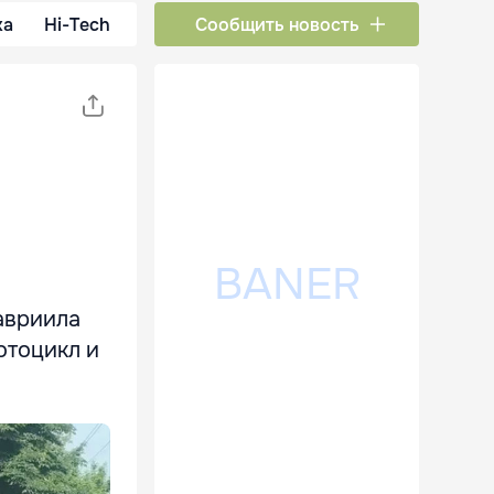
ка
Hi-Tech
Сообщить новость
авриила
отоцикл и