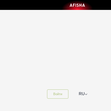
⌵
RU
Войти