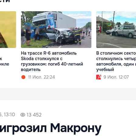
На трассе R-6 автомобиль
В столичном сект
к
Skoda столкнулся с
столкнулись четы
икле
грузовиком: погиб 40-летний
автомобиля, один 
водитель
учебный
11 Июл. 22:24
9 Июл. 12:07
, 13:10
13 452
игрозил Макрону