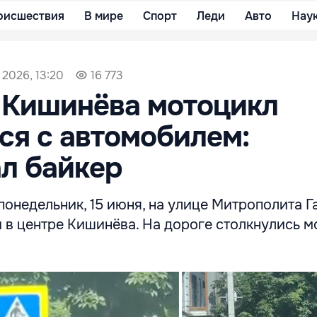
оисшествия
В мире
Спорт
Леди
Авто
Нау
 2026, 13:20
16 773
 Кишинёва мотоцикл
ся с автомобилем:
л байкер
онедельник, 15 июня, на улице Митрополита Г
 в центре Кишинёва. На дороге столкнулись м