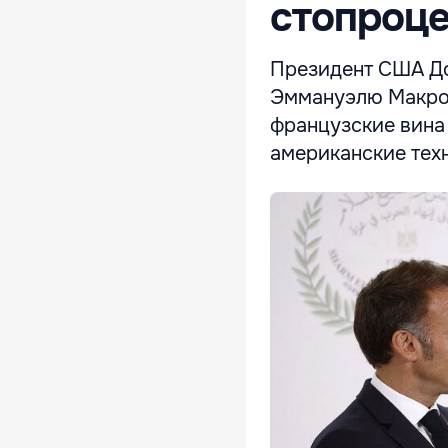
стопроц
Президент США До
Эммануэлю Макрон
французские вина 
американские тех