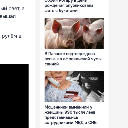
София Ротару в день
рождения опубликовала
ый свет, а
фото с букетами
евышал
а рулём в
В Паланке подтверждена
вспышка африканской чумы
свиней
Мошенники выманили у
женщины 990 тысяч леев,
представившись
сотрудниками МВД и СИБ