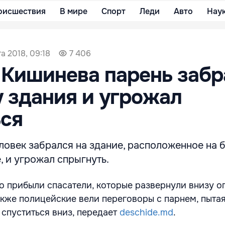
оисшествия
В мире
Спорт
Леди
Авто
Нау
та 2018, 09:18
7 406
 Кишинева парень забр
 здания и угрожал
ься
овек забрался на здание, расположенное на б
, и угрожал спрыгнуть.
о прибыли спасатели, которые развернули внизу 
акже полицейские вели переговоры с парнем, пыта
спуститься вниз, передает
deschide.md
.