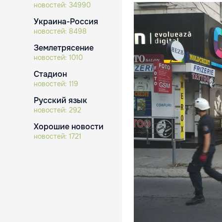
новостей:
34990
Украина-Россия
новостей:
8498
Землетрясение
новостей:
1010
Стадион
новостей:
119
Русский язык
новостей:
292
Хорошие новости
новостей:
1721