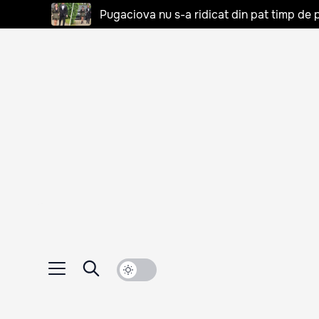
Pugaciova nu s-a ridicat din pat timp de pa