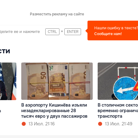
Разместить рекламу на сайте
Нашли ошибку в тексте
+
делите ее и нажмите
CTRL
ENTER
Сообщите нам!
сти
В аэропорту Кишинёва изъяли
В столичном сект
незадекларированные 28
временно огранич
ю
тысяч евро у двух пассажиров
транспорта
13 Июл. 21:16
13 Июл. 21:49