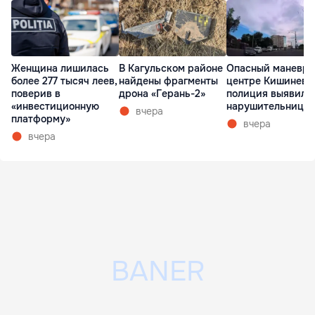
Женщина лишилась
В Кагульском районе
Опасный маневр 
более 277 тысяч леев,
найдены фрагменты
центре Кишинева
поверив в
дрона «Герань-2»
полиция выявила
«инвестиционную
нарушительницу
вчера
платформу»
вчера
вчера