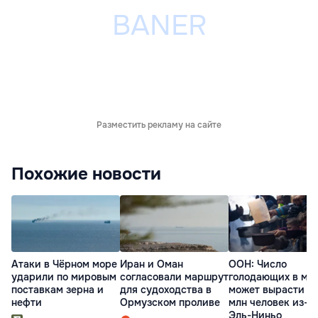
Разместить рекламу на сайте
Похожие новости
Атаки в Чёрном море
Иран и Оман
ООН: Число
ударили по мировым
согласовали маршрут
голодающих в ми
поставкам зерна и
для судоходства в
может вырасти д
нефти
Ормузском проливе
млн человек из-з
Эль-Ниньо