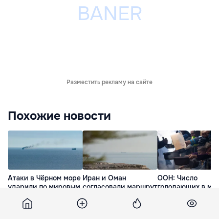
Разместить рекламу на сайте
Похожие новости
Атаки в Чёрном море
Иран и Оман
ООН: Число
ударили по мировым
согласовали маршрут
голодающих в ми
поставкам зерна и
для судоходства в
может вырасти д
нефти
Ормузском проливе
млн человек из-з
Эль-Ниньо
вчера
вчера