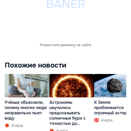
Разместить рекламу на сайте
Похожие новости
Учёные объяснили,
Астрономы
К Земле
почему многие люди
научились
приближается
неправильно пьют
предсказывать
огромный астеро
воду
солнечные бури с
вчера
точностью до
вчера
получаса
вчера