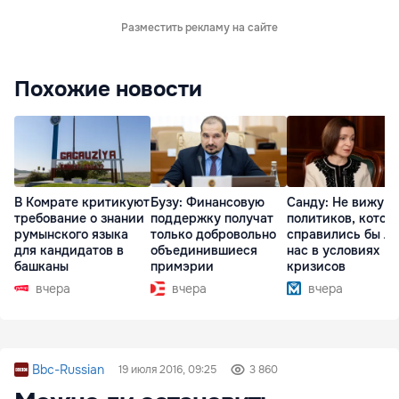
Разместить рекламу на сайте
Похожие новости
В Комрате критикуют
Бузу: Финансовую
Санду: Не вижу
требование о знании
поддержку получат
политиков, котор
румынского языка
только добровольно
справились бы л
для кандидатов в
объединившиеся
нас в условиях
башканы
примэрии
кризисов
вчера
вчера
вчера
Bbc-Russian
19 июля 2016, 09:25
3 860