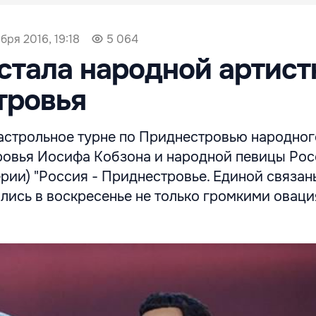
бря 2016, 19:18
5 064
стала народной артист
тровья
астрольное турне по Приднестровью народног
овья Иосифа Кобзона и народной певицы Рос
рии) "Россия - Приднестровье. Единой связан
ились в воскресенье не только громкими овац