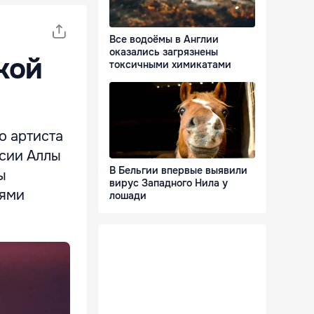
Все водоёмы в Англии
оказались загрязнены
кой
токсичными химикатами
о артиста
сии Аллы
В Бельгии впервые выявили
ы
вирус Западного Нила у
иями
лошади