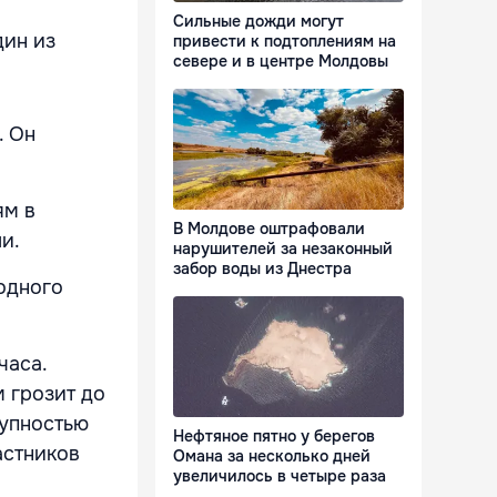
Сильные дожди могут
дин из
привести к подтоплениям на
севере и в центре Молдовы
. Он
ям в
В Молдове оштрафовали
и.
нарушителей за незаконный
забор воды из Днестра
одного
часа.
м грозит до
тупностью
Нефтяное пятно у берегов
астников
Омана за несколько дней
увеличилось в четыре раза