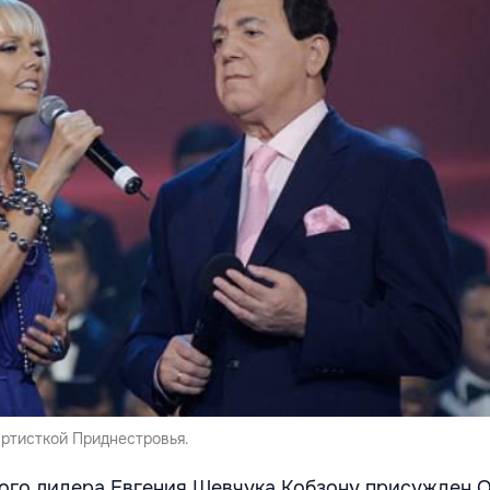
артисткой Приднестровья.
ого лидера Евгения Шевчука Кобзону присужден 