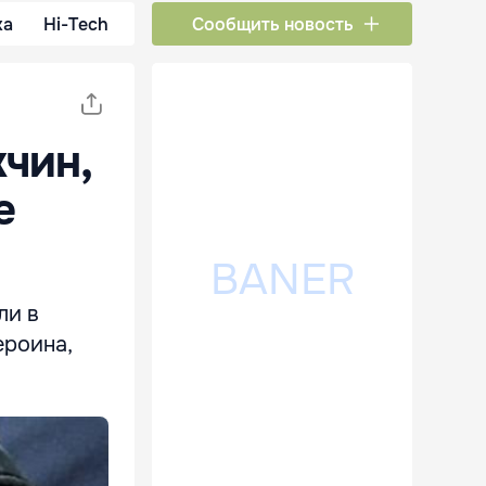
ка
Hi-Tech
Сообщить новость
чин,
е
ли в
ероина,