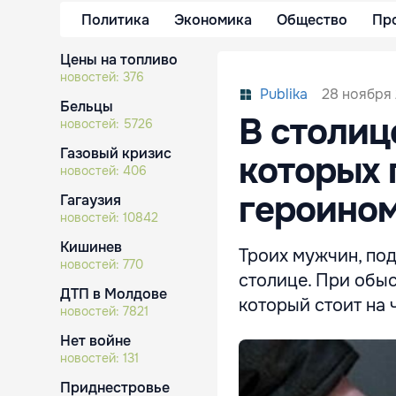
Политика
Экономика
Общество
Пр
Цены на топливо
новостей:
376
28 ноября 
Publika
Бельцы
В столиц
новостей:
5726
Газовый кризис
которых 
новостей:
406
героино
Гагаузия
новостей:
10842
Кишинев
Троих мужчин, по
новостей:
770
столице. При обыс
ДТП в Молдове
который стоит на 
новостей:
7821
Нет войне
новостей:
131
Приднестровье