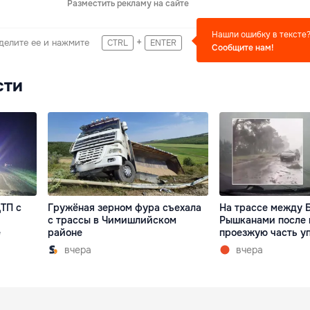
Разместить рекламу на сайте
Нашли ошибку в тексте
+
делите ее и нажмите
CTRL
ENTER
Сообщите нам!
сти
ТП с
Гружёная зерном фура съехала
На трассе между 
с трассы в Чимишлийском
Рышканами после 
е
районе
проезжую часть у
вчера
вчера