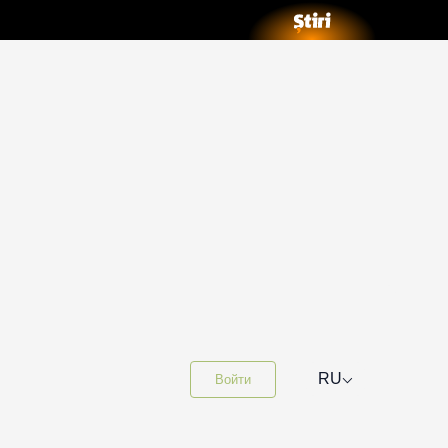
⌵
RU
Войти