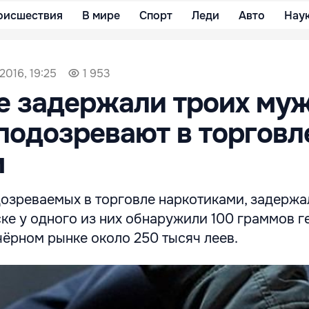
оисшествия
В мире
Спорт
Леди
Авто
Нау
2016, 19:25
1 953
е задержали троих муж
подозревают в торговл
м
дозреваемых в торговле наркотиками, задержа
ке у одного из них обнаружили 100 граммов г
чёрном рынке около 250 тысяч леев.