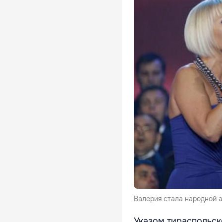
Валерия стала народной 
Указом тираспольск