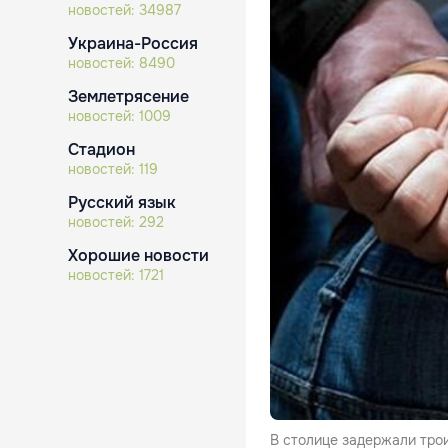
новостей:
34987
Украина-Россия
новостей:
8490
Землетрясение
новостей:
1009
Стадион
новостей:
119
Русский язык
новостей:
292
Хорошие новости
новостей:
1721
В столице задержали тро