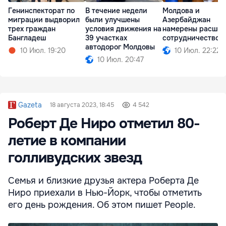
Генинспекторат по
В течение недели
Молдова и
миграции выдворил
были улучшены
Азербайджан
трех граждан
условия движения на
намерены расшир
Бангладеш
39 участках
сотрудничество
автодорог Молдовы
10 Июл. 19:20
10 Июл. 22:22
10 Июл. 20:47
Gazeta
18 августа 2023, 18:45
4 542
Роберт Де Ниро отметил 80-
летие в компании
голливудских звезд
Семья и близкие друзья актера Роберта Де
Ниро приехали в Нью-Йорк, чтобы отметить
его день рождения. Об этом пишет People.