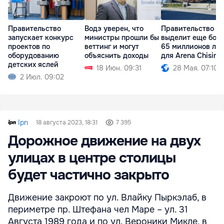
Правительство
Водэ уверен, что
Правительство
запускает конкурс
министры прошли бы
выделит еще бол
проектов по
веттинг и могут
65 миллионов ле
оборудованию
объяснить доходы
для Arena Chisină
детских яслей
18 Июн. 09:31
28 Мая. 07:10
2 Июл. 09:02
Ipn
18 августа 2023, 18:31
7 395
Дорожное движение на двух
улицах в центре столицы
будет частично закрыто
Движение закроют по ул. Влайку Пыркэлаб, в
периметре пр. Штефана чел Маре – ул. 31
Августа 1989 года и по ул. Вероники Микле, в