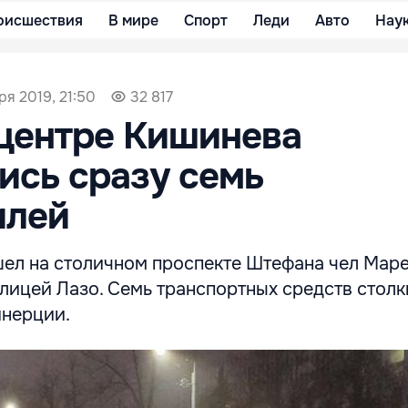
оисшествия
В мире
Спорт
Леди
Авто
Нау
ря 2019, 21:50
32 817
центре Кишинева
ись сразу семь
илей
ел на столичном проспекте Штефана чел Маре
улицей Лазо. Семь транспортных средств стол
инерции.