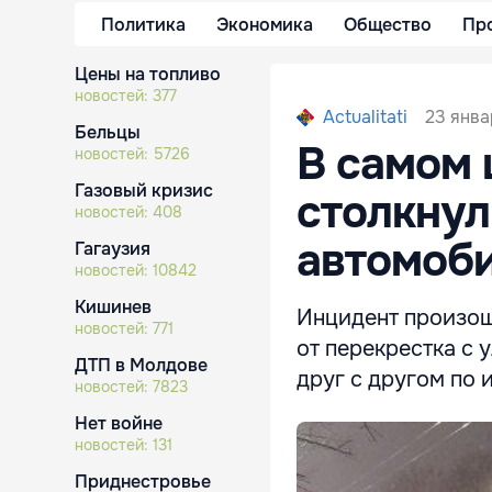
Политика
Экономика
Общество
Пр
Цены на топливо
новостей:
377
23 янва
Actualitati
Бельцы
В самом 
новостей:
5726
Газовый кризис
столкнул
новостей:
408
автомоб
Гагаузия
новостей:
10842
Кишинев
Инцидент произош
новостей:
771
от перекрестка с 
ДТП в Молдове
друг с другом по 
новостей:
7823
Нет войне
новостей:
131
Приднестровье