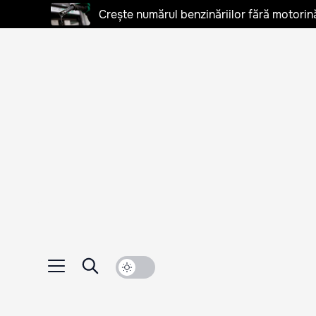
Crește numărul benzinăriilor fără motorină