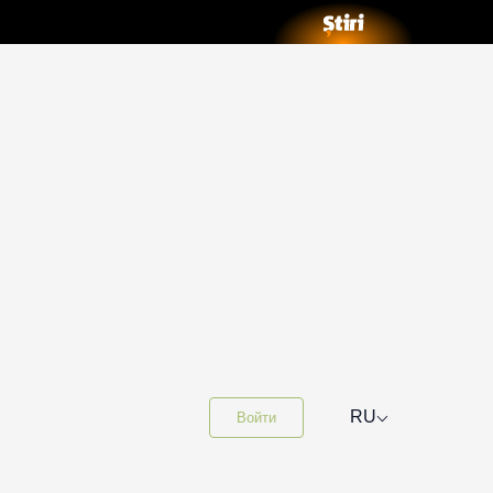
⌵
RU
Войти