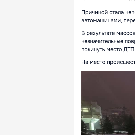
Причиной стала неп
автомашинами, пер
В результате массо
незначительные пов
покинуть место ДТП
На место происшест