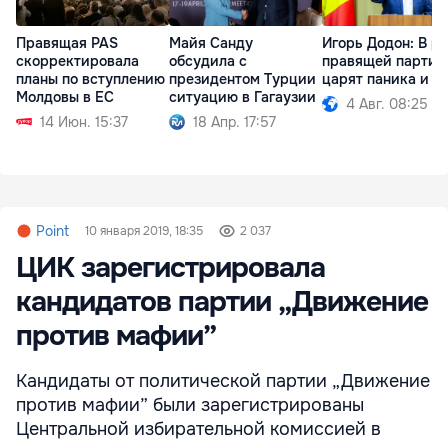
Правящая PAS
Майя Санду
Игорь Додон: В р
скорректировала
обсудила с
правящей партии
планы по вступлению
президентом Турции
царят паника и с
Молдовы в ЕС
ситуацию в Гагаузии
4 Авг. 08:25
14 Июн. 15:37
18 Апр. 17:57
Point
10 января 2019, 18:35
2 037
ЦИК зарегистрировала
кандидатов партии „Движение
против мафии”
Кандидаты от политической партии „Движение
против мафии” были зарегистрированы
Центральной избирательной комиссией в