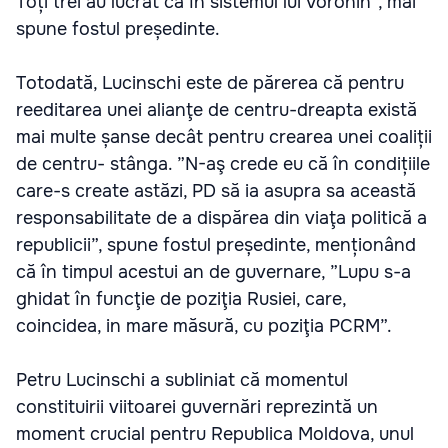
Toți trei au lucrat ca în sistemul lui Voronin”, mai
spune fostul președinte.
Totodată, Lucinschi este de părerea că pentru
reeditarea unei alianţe de centru-dreapta există
mai multe șanse decât pentru crearea unei coaliții
de centru- stânga. ”N-aş crede eu că în condițiile
care-s create astăzi, PD să ia asupra sa această
responsabilitate de a dispărea din viaţa politică a
republicii”, spune fostul președinte, menționând
că în timpul acestui an de guvernare, ”Lupu s-a
ghidat în funcţie de poziţia Rusiei, care,
coincidea, in mare măsură, cu poziţia PCRM”.
Petru Lucinschi a subliniat că momentul
constituirii viitoarei guvernări reprezintă un
moment crucial pentru Republica Moldova, unul