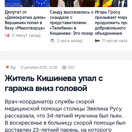
Депутат от
Санду высказалась о
Игорь Гросу
«Демократии дома»
скандале с
призывает мэрии
Вершинин попал в
представителями
продолжить проц
базу «Миротворца»
«Талибана» в
добровольного
Кишиневе: Это позор
объединения
0 минут назад
3 часа назад
11 часов назад
Kp
13 декабря 2010, 12:38
632
Житель Кишинева упал с
гаража вниз головой
Врач-координатор службы скорой
медицинской помощи столицы Эвелина Русу
рассказала, что 34-летний мужчина был пьян.
В воскресенье в больницу скорой помощи был
доставлен 23-летний парень, на которого