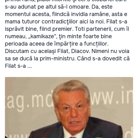
s-au adunat pe altul să-l omoare. Da, este
momentul acesta, fiindcă invidia ramâne, asta e
mama tuturor contradicţiilor aici la noi. Filat s-a
isprăvit bine, fiind premier. Toti partenerii, cum îl
numeau, „kamikaze”, ţin minte foarte bine
perioada aceea de împărțire a funcțiilor.
Discutam cu același Filat, Diacov. Nimeni nu voia
sa se ducă la prim-ministru. Când s-a dovedit că
Filat s-a ...