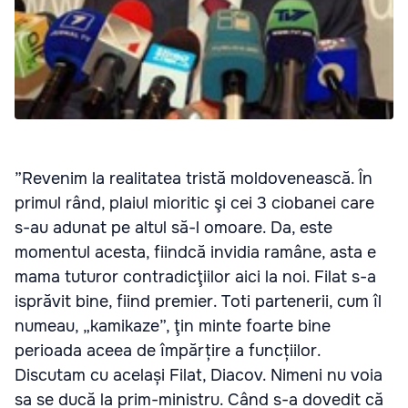
”Revenim la realitatea tristă moldovenească. În
primul rând, plaiul mioritic şi cei 3 ciobanei care
s-au adunat pe altul să-l omoare. Da, este
momentul acesta, fiindcă invidia ramâne, asta e
mama tuturor contradicţiilor aici la noi. Filat s-a
isprăvit bine, fiind premier. Toti partenerii, cum îl
numeau, „kamikaze”, ţin minte foarte bine
perioada aceea de împărțire a funcțiilor.
Discutam cu același Filat, Diacov. Nimeni nu voia
sa se ducă la prim-ministru. Când s-a dovedit că