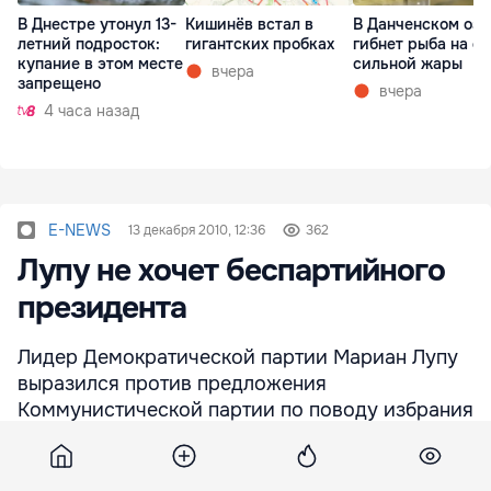
В Днестре утонул 13-
Кишинёв встал в
В Данченском озе
летний подросток:
гигантских пробках
гибнет рыба на ф
купание в этом месте
сильной жары
вчера
запрещено
вчера
4 часа назад
E-NEWS
13 декабря 2010, 12:36
362
Лупу не хочет беспартийного
президента
Лидер Демократической партии Мариан Лупу
выразился против предложения
Коммунистической партии по поводу избрания
беспартийного президента, так как, по его
мнению, подобная идея «соответствует
интересам государства», - передает eNews.md