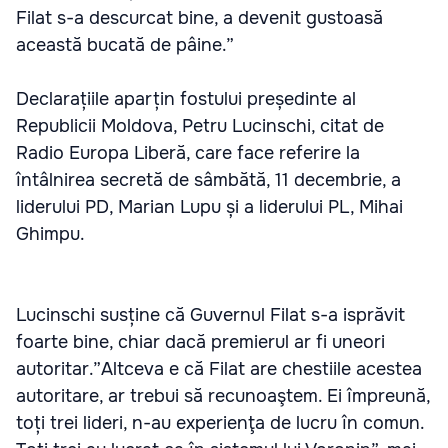
Filat s-a descurcat bine, a devenit gustoasă
această bucată de pâine.”
Declarațiile aparțin fostului președinte al
Republicii Moldova, Petru Lucinschi, citat de
Radio Europa Liberă, care face referire la
întâlnirea secretă de sâmbătă, 11 decembrie, a
liderului PD, Marian Lupu și a liderului PL, Mihai
Ghimpu.
Lucinschi susține că Guvernul Filat s-a isprăvit
foarte bine, chiar dacă premierul ar fi uneori
autoritar.”Altceva e că Filat are chestiile acestea
autoritare, ar trebui să recunoaştem. Ei împreună,
toți trei lideri, n-au experienţa de lucru în comun.