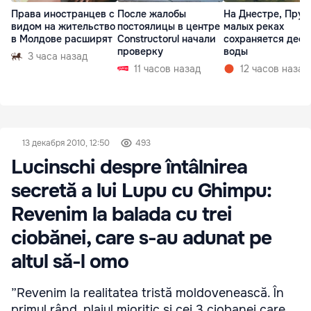
Права иностранцев с
После жалобы
На Днестре, Прут
видом на жительство
постоялицы в центре
малых реках
в Молдове расширят
Constructorul начали
сохраняется деф
проверку
воды
3 часа назад
11 часов назад
12 часов назад
13 декабря 2010, 12:50
493
Lucinschi despre întâlnirea
secretă a lui Lupu cu Ghimpu:
Revenim la balada cu trei
ciobănei, care s-au adunat pe
altul să-l omo
”Revenim la realitatea tristă moldovenească. În
primul rând, plaiul mioritic şi cei 3 ciobanei care