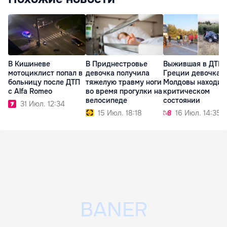
В Кишиневе
В Приднестровье
Выжившая в ДТП 
мотоциклист попал в
девочка получила
Греции девочка и
больницу после ДТП
тяжелую травму ноги
Молдовы находит
с Alfa Romeo
во время прогулки на
критическом
велосипеде
состоянии
31 Июл. 12:34
15 Июл. 18:18
16 Июл. 14:35