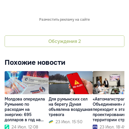
Разместить рекламу на сайте
Обсуждения
2
Похожие новости
Молдова опередила
Для румынских сел
«Автомагистраль
Румынию по
на берегу Дуная
Объединения» A8
расходам на
объявлена воздушная
переходит к этап
энергию: 695
тревога
проектирования 
долларов в год на
территории стра
23 Июл. 15:50
человека
24 Июл. 12:08
23 Июл. 18:49