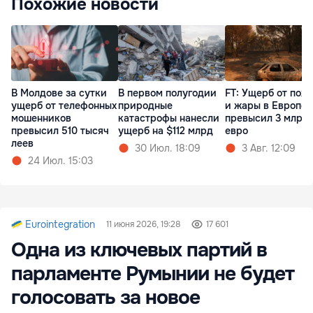
Похожие новости
В Молдове за сутки
В первом полугодии
FT: Ущерб от пож
ущерб от телефонных
природные
и жары в Европе
мошенников
катастрофы нанесли
превысил 3 млрд
превысил 510 тысяч
ущерб на $112 млрд
евро
леев
30 Июл. 18:09
3 Авг. 12:09
24 Июл. 15:03
Eurointegration
11 июня 2026, 19:28
17 601
Одна из ключевых партий в
парламенте Румынии не будет
голосовать за новое