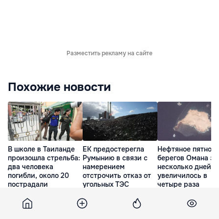
Разместить рекламу на сайте
Похожие новости
В школе в Таиланде
ЕК предостерегла
Нефтяное пятно у
произошла стрельба:
Румынию в связи с
берегов Омана за
два человека
намерением
несколько дней
погибли, около 20
отстрочить отказ от
увеличилось в
пострадали
угольных ТЭС
четыре раза
21 минута назад
вчера
вчера