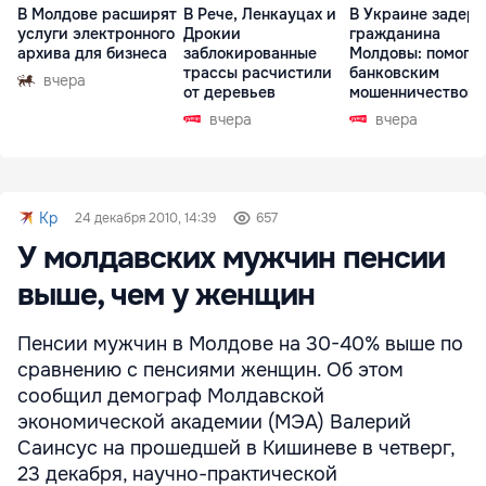
В Молдове расширят
В Рече, Ленкауцах и
В Украине задер
услуги электронного
Дрокии
гражданина
архива для бизнеса
заблокированные
Молдовы: помогал
трассы расчистили
банковским
вчера
от деревьев
мошенничеством 
Чехии
вчера
вчера
Kp
24 декабря 2010, 14:39
657
У молдавских мужчин пенсии
выше, чем у женщин
Пенсии мужчин в Молдове на 30-40% выше по
сравнению с пенсиями женщин. Об этом
сообщил демограф Молдавской
экономической академии (МЭА) Валерий
Саинсус на прошедшей в Кишиневе в четверг,
23 декабря, научно-практической