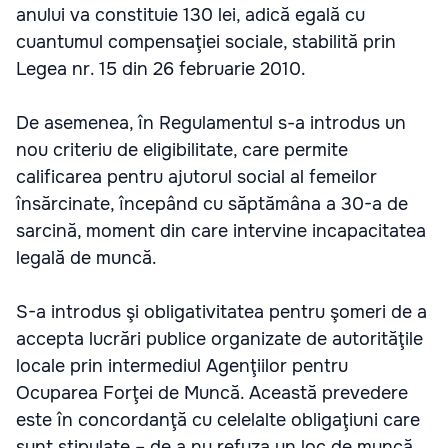
anului va constituie 130 lei, adică egală cu
cuantumul compensaţiei sociale, stabilită prin
Legea nr. 15 din 26 februarie 2010.
De asemenea, în Regulamentul s-a introdus un
nou criteriu de eligibilitate, care permite
calificarea pentru ajutorul social al femeilor
însărcinate, începând cu săptămâna a 30-a de
sarcină, moment din care intervine incapacitatea
legală de muncă.
S-a introdus şi obligativitatea pentru şomeri de a
accepta lucrări publice organizate de autorităţile
locale prin intermediul Agenţiilor pentru
Ocuparea Forţei de Muncă. Această prevedere
este în concordanţă cu celelalte obligaţiuni care
sunt stipulate – de a nu refuza un loc de muncă