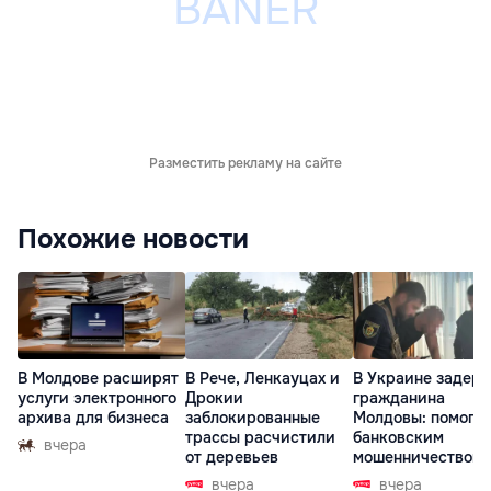
Разместить рекламу на сайте
Похожие новости
В Молдове расширят
В Рече, Ленкауцах и
В Украине задер
услуги электронного
Дрокии
гражданина
архива для бизнеса
заблокированные
Молдовы: помогал
трассы расчистили
банковским
вчера
от деревьев
мошенничеством 
Чехии
вчера
вчера