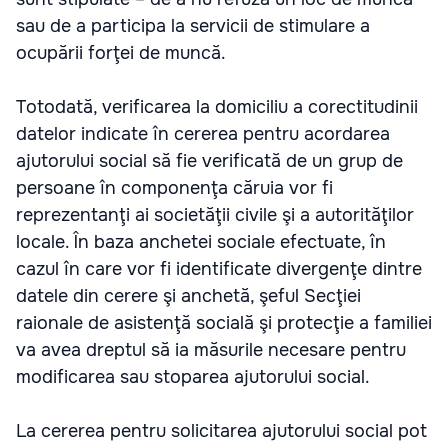
sau de a participa la servicii de stimulare a
ocupării forţei de muncă.
Totodată, verificarea la domiciliu a corectitudinii
datelor indicate în cererea pentru acordarea
ajutorului social să fie verificată de un grup de
persoane în componenţa căruia vor fi
reprezentanţi ai societăţii civile şi a autorităţilor
locale. În baza anchetei sociale efectuate, în
cazul în care vor fi identificate divergenţe dintre
datele din cerere şi anchetă, şeful Secţiei
raionale de asistenţă socială şi protecţie a familiei
va avea dreptul să ia măsurile necesare pentru
modificarea sau stoparea ajutorului social.
La cererea pentru solicitarea ajutorului social pot