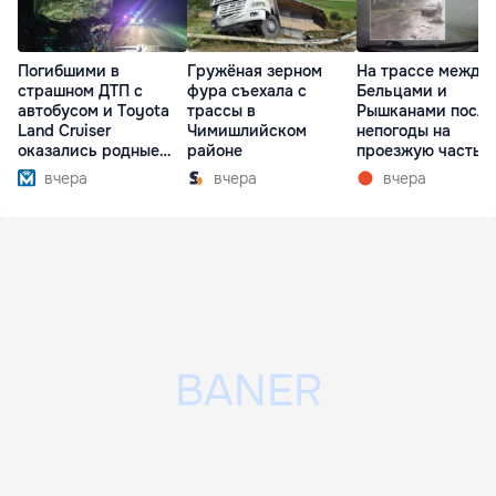
Погибшими в
Гружёная зерном
На трассе между
страшном ДТП с
фура съехала с
Бельцами и
автобусом и Toyota
трассы в
Рышканами после
Land Cruiser
Чимишлийском
непогоды на
оказались родные
районе
проезжую часть
братья
упали деревья
вчера
вчера
вчера