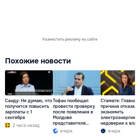
Разместить рекламу на сайте
Похожие новости
Санду: Не думаю, что
Тофан пообещал
Стамате: Главная
получится повысить
провести проверку
причина отказа
зарплаты с 1
после появления в
экономить
сентября
Молдове
электроэнергию 
представителя
недоверие к влас
2 часа назад
Южной Осетии
вчера
вчера