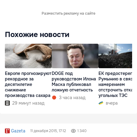
Разместить рекламу на сайте
Похожие новости
Европе прогнозируют
DOGE под
ЕК предостерегла
рекордное за
руководством Илона
Румынию в связи 
десятилетие
Маска публиковал
намерением
снижение
ложную отчетность
отстрочить отказ 
производства сахара
угольных ТЭС
3 часа назад
29 минут назад
вчера
Gazeta
11 декабря 2015, 17:12
1 340