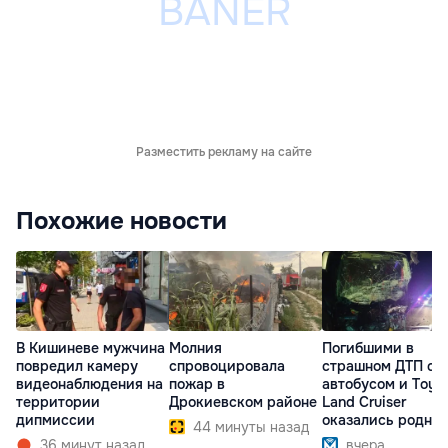
Разместить рекламу на сайте
Похожие новости
В Кишиневе мужчина
Молния
Погибшими в
повредил камеру
спровоцировала
страшном ДТП с
видеонаблюдения на
пожар в
автобусом и Toyo
территории
Дрокиевском районе
Land Cruiser
дипмиссии
оказались родны
44 минуты назад
братья
36 минут назад
вчера