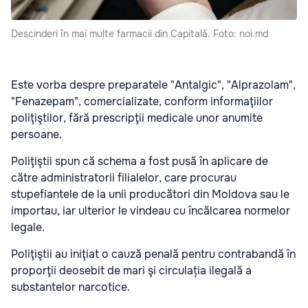
Descinderi în mai multe farmacii din Capitală. Foto: noi.md
Este vorba despre preparatele "Antalgic", "Alprazolam",
"Fenazepam", comercializate, conform informaţiilor
poliţiştilor, fără prescripţii medicale unor anumite
persoane.
Poliţiştii spun că schema a fost pusă în aplicare de
către administratorii filialelor, care procurau
stupefiantele de la unii producători din Moldova sau le
importau, iar ulterior le vindeau cu încălcarea normelor
legale.
Poliţiştii au iniţiat o cauză penală pentru contrabandă în
proporţii deosebit de mari şi circulația ilegală a
substantelor narcotice.