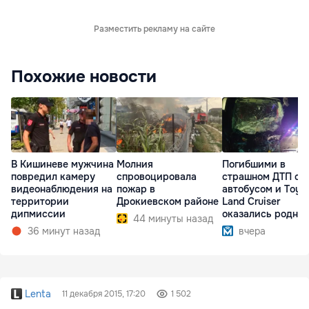
Разместить рекламу на сайте
Похожие новости
В Кишиневе мужчина
Молния
Погибшими в
повредил камеру
спровоцировала
страшном ДТП с
видеонаблюдения на
пожар в
автобусом и Toyo
территории
Дрокиевском районе
Land Cruiser
дипмиссии
оказались родны
44 минуты назад
братья
36 минут назад
вчера
Lenta
11 декабря 2015, 17:20
1 502