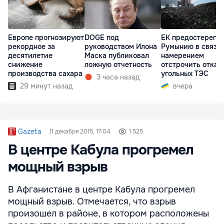
Европе прогнозируют
DOGE под
ЕК предостерегла
рекордное за
руководством Илона
Румынию в связи 
десятилетие
Маска публиковал
намерением
снижение
ложную отчетность
отстрочить отказ 
производства сахара
угольных ТЭС
3 часа назад
29 минут назад
вчера
Gazeta
11 декабря 2015, 17:04
1 525
В центре Кабула прогремел
мощный взрыв
В Афганистане в центре Кабула прогремел
мощный взрыв. Отмечается, что взрыв
произошел в районе, в котором расположены