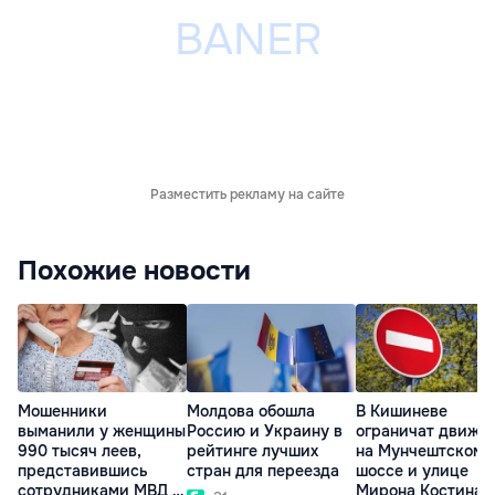
Разместить рекламу на сайте
Похожие новости
Мошенники
Молдова обошла
В Кишиневе
выманили у женщины
Россию и Украину в
ограничат движе
990 тысяч леев,
рейтинге лучших
на Мунчештском
представившись
стран для переезда
шоссе и улице
сотрудниками МВД и
Мирона Костина