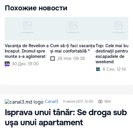
Похожие новости
Vacanţa de Revelion a
Cum să-ți faci vacanța
Top: Cele mai bun
început. Drumul spre
și mai confortabilă ®
destinaţii pentru
munte s-a aglomerat
escapadele de
28 Ноя. 09:39
weekend
30 Дек. 19:00
6 Сен. 12:14
Canal3
11 июля 2017, 12:05
564
Isprava unui tânăr: Se droga sub
uşa unui apartament