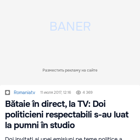
Разместить рекламу на сайте
Romaniatv
11 июля 2017, 12:16
4 369
Bătaie în direct, la TV: Doi
politicieni respectabili s-au luat
la pumni în studio
Doi invitaţi ai unei emisiuni pe teme politice a