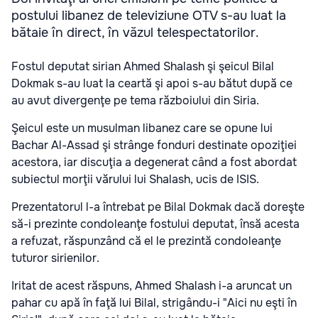
postului libanez de televiziune OTV s-au luat la
bătaie în direct, în văzul telespectatorilor.
Fostul deputat sirian Ahmed Shalash şi şeicul Bilal
Dokmak s-au luat la ceartă şi apoi s-au bătut după ce
au avut divergenţe pe tema războiului din Siria.
Şeicul este un musulman libanez care se opune lui
Bachar Al-Assad şi strânge fonduri destinate opoziţiei
acestora, iar discuţia a degenerat când a fost abordat
subiectul morţii vărului lui Shalash, ucis de ISIS.
Prezentatorul l-a întrebat pe Bilal Dokmak dacă doreşte
să-i prezinte condoleanţe fostului deputat, însă acesta
a refuzat, răspunzând că el le prezintă condoleanţe
tuturor sirienilor.
Iritat de acest răspuns, Ahmed Shalash i-a aruncat un
pahar cu apă în faţă lui Bilal, strigându-i "Aici nu eşti în