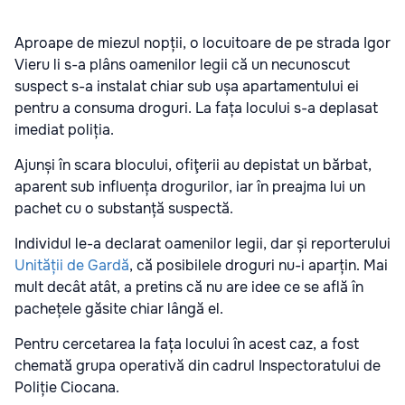
Aproape de miezul nopții, o locuitoare de pe strada Igor
Vieru li s-a plâns oamenilor legii că un necunoscut
suspect s-a instalat chiar sub ușa apartamentului ei
pentru a consuma droguri. La fața locului s-a deplasat
imediat poliția.
Ajunși în scara blocului, ofiţerii au depistat un bărbat,
aparent sub influența drogurilor, iar în preajma lui un
pachet cu o substanță suspectă.
Individul le-a declarat oamenilor legii, dar și reporterului
Unității de Gardă
, că posibilele droguri nu-i aparțin. Mai
mult decât atât, a pretins că nu are idee ce se află în
pachețele găsite chiar lângă el.
Pentru cercetarea la fața locului în acest caz, a fost
chemată grupa operativă din cadrul Inspectoratului de
Poliție Ciocana.