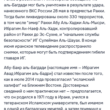
аль-Багдади мог быть уничтожен в результате удара,
нанесенного ВКС России 28 мая в предместье Ракки.
Тогда были ликвидированы около 330 террористов,
в том числе "эмир" Ракки Абу Аль-Хаджи Аль-Мысри,
Ибрагим Ан-Наеф Аль-Хадж, контролировавший
район от Ракки до Эс-Сухне, и "начальник службы
безопасности" ИГ Сулейман Аль-Шауах. В конце
июня иранское телевидение распространило
снимки, которые могут быть подтверждением гибели
главаря ИГ.
Абу-Бакр аль-Багдади (настоящее имя — Ибрагим
Авад Ибрагим аль-Бадри) стал известен после того,
как в июле 2014 года провозгласил "исламский
халифат" на Ближнем Востоке. Достоверных
сведений о нем практически нет — предполагается,
что он родился в 1971 году в Ираке, учился в
тегеранском Исламском университете, был имамом
в одной из багдадских мечетей, а затем примкнул к