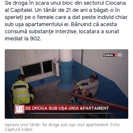
Se droga în scara unui bloc din sectorul Ciocana
al Capitalei. Un tânăr de 21 de ani a băgat-o în
sperieți pe o femeie care a dat peste individ chiar
sub uşa apartamentului ei. Bănuind că acesta
consumă substanțe interzise, locatara a sunat
imediat la 902.
Isprava unui tânăr: Se droga sub uşa unui apartament. Foto:
Captură Video