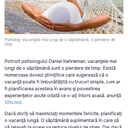
Psiholog: Vacanţele mai lungi de o săptămână, o pierdere de
timp
Potrivit psihologului Daniel Kahneman, vacanţele mai
lungi de o săptămână sunt o pierdere de timp. Există
numeroase dovezi ştiinţifice care sugerează că o
vacanţă poate fi îmbunătăţită cu trucuri simple, cum ar
fi planificarea acesteia în avans şi povestirea
experienţelor avute odată ce v-aţi întors acasă, anunță
10tv.md
.
Dacă doriţi să maximizaţi momentele fericite, planificaţi
o vacanţă lungă. O săptămână suplimentară în care să
vă relaxaţi la soare va reduce nivelul de stres. Dar dacă