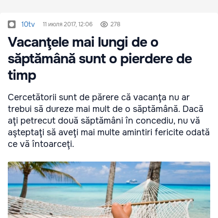
10tv
11 июля 2017, 12:06
278
Vacanţele mai lungi de o
săptămână sunt o pierdere de
timp
Cercetătorii sunt de părere că vacanţa nu ar
trebui să dureze mai mult de o săptămână. Dacă
aţi petrecut două săptămâni în concediu, nu vă
aşteptaţi să aveţi mai multe amintiri fericite odată
ce vă întoarceţi.