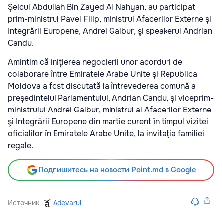
Şeicul Abdullah Bin Zayed Al Nahyan, au participat
prim-ministrul Pavel Filip, ministrul Afacerilor Externe şi
Integrării Europene, Andrei Galbur, şi speakerul Andrian
Candu.
Amintim că iniţierea negocierii unor acorduri de
colaborare între Emiratele Arabe Unite şi Republica
Moldova a fost discutată la întrevederea comună a
preşedintelui Parlamentului, Andrian Candu, şi viceprim-
ministrului Andrei Galbur, ministrul al Afacerilor Externe
şi Integrării Europene din martie curent în timpul vizitei
oficialilor în Emiratele Arabe Unite, la invitaţia familiei
regale.
Подпишитесь на новости Point.md в Google
Источник
Adevarul