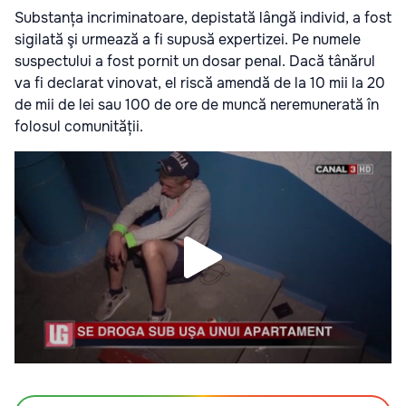
Substanța incriminatoare, depistată lângă individ, a fost
sigilată şi urmează a fi supusă expertizei. Pe numele
suspectului a fost pornit un dosar penal. Dacă tânărul
va fi declarat vinovat, el riscă amendă de la 10 mii la 20
de mii de lei sau 100 de ore de muncă neremunerată în
folosul comunității.