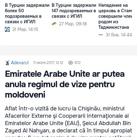
В Турции задержали
В Турции задержали
Нападение на
более 50
147 подозреваемых в
церковь в Стамбу
подозреваемых в
связях с ИГИЛ
совершили члены
связях с ИГИЛ
родом из
27 Мар. 09:18
Таджикистана
31 Мар. 14:15
31 Янв. 14:44
Adevarul
11 июля 2017, 12:12
672
Emiratele Arabe Unite ar putea
anula regimul de vize pentru
moldoveni
Aflat într-o vizită de lucru la Chişinău, ministrul
Afacerilor Externe şi Cooperarii Internaţionale al
Emiratelor Arabe Unite (EAU), Şeicul Abdullah Bin
Zayed Al Nahyan, a declarat că în timpul apropiat