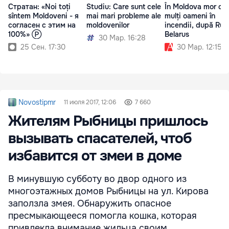
Стратан: «Noi toți
Studiu: Care sunt cele
În Moldova mor cei
sîntem Moldoveni - я
mai mari probleme ale
mulți oameni în
согласен с этим на
moldovenilor
incendii, după Rusi
100%» Ⓟ
Belarus
30 Мар. 16:28
25 Сен. 17:30
30 Мар. 12:15
Novostipmr
11 июля 2017, 12:06
7 660
Жителям Рыбницы пришлось
вызывать спасателей, чтоб
избавится от змеи в доме
В минувшую субботу во двор одного из
многоэтажных домов Рыбницы на ул. Кирова
заползла змея. Обнаружить опасное
пресмыкающееся помогла кошка, которая
привлекла внимание жильца своим