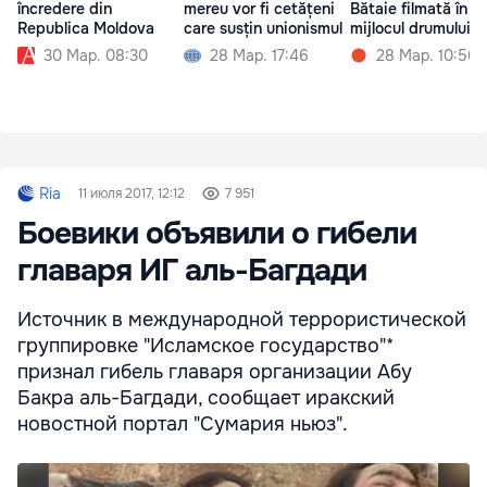
încredere din
mereu vor fi cetățeni
Bătaie filmată în
Republica Moldova
care susțin unionismul
mijlocul drumului
30 Мар. 08:30
28 Мар. 17:46
28 Мар. 10:56
Ria
11 июля 2017, 12:12
7 951
Боевики объявили о гибели
главаря ИГ аль-Багдади
Источник в международной террористической
группировке "Исламское государство"*
признал гибель главаря организации Абу
Бакра аль-Багдади, сообщает иракский
новостной портал "Сумария ньюз".