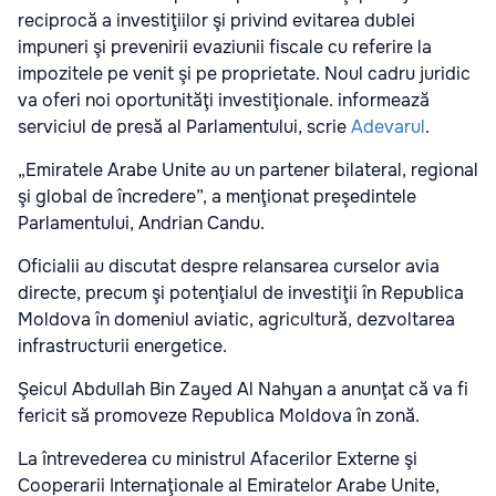
reciprocă a investiţiilor şi privind evitarea dublei
impuneri şi prevenirii evaziunii fiscale cu referire la
impozitele pe venit şi pe proprietate. Noul cadru juridic
va oferi noi oportunităţi investiţionale. informează
serviciul de presă al Parlamentului, scrie
Adevarul
.
„Emiratele Arabe Unite au un partener bilateral, regional
şi global de încredere”, a menţionat preşedintele
Parlamentului, Andrian Candu.
Oficialii au discutat despre relansarea curselor avia
directe, precum şi potenţialul de investiţii în Republica
Moldova în domeniul aviatic, agricultură, dezvoltarea
infrastructurii energetice.
Şeicul Abdullah Bin Zayed Al Nahyan a anunţat că va fi
fericit să promoveze Republica Moldova în zonă.
La întrevederea cu ministrul Afacerilor Externe şi
Cooperarii Internaţionale al Emiratelor Arabe Unite,