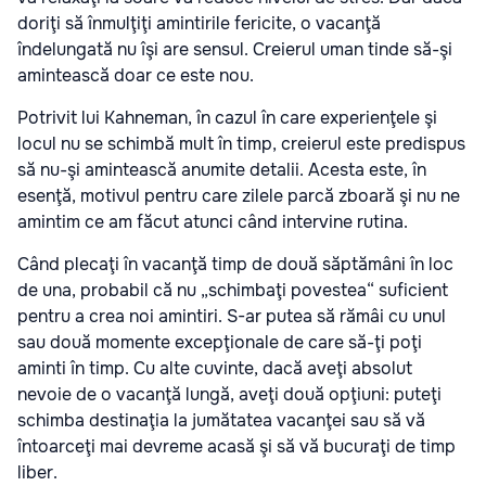
doriţi să înmulţiţi amintirile fericite, o vacanţă
îndelungată nu îşi are sensul. Creierul uman tinde să-şi
amintească doar ce este nou.
Potrivit lui Kahneman, în cazul în care experienţele şi
locul nu se schimbă mult în timp, creierul este predispus
să nu-şi amintească anumite detalii. Acesta este, în
esenţă, motivul pentru care zilele parcă zboară şi nu ne
amintim ce am făcut atunci când intervine rutina.
Când plecaţi în vacanţă timp de două săptămâni în loc
de una, probabil că nu „schimbaţi povestea“ suficient
pentru a crea noi amintiri. S-ar putea să rămâi cu unul
sau două momente excepţionale de care să-ţi poţi
aminti în timp. Cu alte cuvinte, dacă aveţi absolut
nevoie de o vacanţă lungă, aveţi două opţiuni: puteţi
schimba destinaţia la jumătatea vacanţei sau să vă
întoarceţi mai devreme acasă şi să vă bucuraţi de timp
liber.