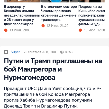
В аэропорту
В столичном секторе
Подростки из
Кишинёва изъяли
Чеканы временно
Кишинёва сняли
незадекларированны
ограничат движение
полнометражный
е 28 тысяч евро у
транспорта
художественный
двух пассажиров
фильм «Будь
13 Июл. 21:49
Золотым»
13 Июл. 21:16
15 Июл. 12:01
Super
23 сентября 2018, 11:00
8 253
Путин и Трамп приглашены на
бой Макгрегора и
Нурмагомедова
Президент UFC Дэйна Уайт сообщил, что VIP-
приглашения на бой Конора Макгрегора
против Хабиба Нурмагомедова получили
Дональд Трамп и Владимир Путин.