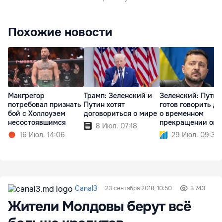
Похожие новости
Макгрегор
Трамп: Зеленский и
Зеленский: Путин
потребовал признать
Путин хотят
готов говорить д
бой с Холлоуэем
договориться о мире
о временном
несостоявшимся
прекращении огн
8 Июл. 07:18
16 Июл. 14:06
29 Июл. 09:32
Canal3
23 сентября 2018, 10:50
3 743
Жители Молдовы берут всё