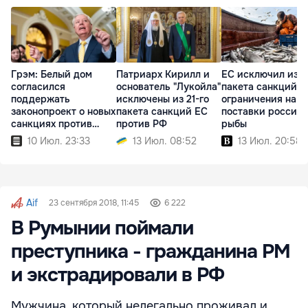
Грэм: Белый дом
Патриарх Кирилл и
ЕС исключил из 2
согласился
основатель "Лукойла"
пакета санкций
поддержать
исключены из 21-го
ограничения на
законопроект о новых
пакета санкций ЕС
поставки россий
санкциях против
против РФ
рыбы
России
10 Июл. 23:33
13 Июл. 08:52
13 Июл. 20:58
Aif
23 сентября 2018, 11:45
6 222
В Румынии поймали
преступника - гражданина РМ
и экстрадировали в РФ
Мужчина, который нелегально проживал и