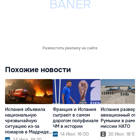
Разместить рекламу на сайте
Похожие новости
Испания объявила
Франция и Испания
Испания разверн
национальную
сыграют в самом
авиационный отр
чрезвычайную
дорогом полуфинале
Румынии в рамка
ситуацию из-за
ЧМ в истории
миссии НАТО
пожаров в Мадриде и
14 Июл. 16:00
30 Июл. 18:52
Авиле
24 Июл. 19:20