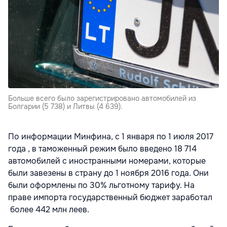
Больше всего было зарегистрировано автомобилей из
Болгарии (5 738) и Литвы (4 639).
По информации Минфина, с 1 января по 1 июля 2017
года , в таможенный режим было введено 18 714
автомобилей с иностранными номерами, которые
были завезены в страну до 1 ноября 2016 года. Они
были оформлены по 30% льготному тарифу. На
праве импорта государственный бюджет заработал
более 442 млн леев.