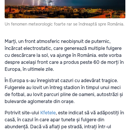
Un fenomen meteorologic foarte rar se îndreaptă spre România.
Marți, un front atmosferic neobișnuit de puternic,
încărcat electrostatic, care generează multiple fulgere
cu descărcare la sol, va ajunge în România. este vorba
despre același front care a produs peste 60 de morți în
Europa, în ultimele zile.
În Europa s-au înregistrat cazuri cu adevărat tragice.
Fulgerele au lovit un întreg stadion în timpul unui meci
de fotbal, au lovit parcuri pline de oameni, autostrăzi și
bulevarde aglomerate din orașe.
Potrivit site-ului
Kfetele
, este indicat să vă adăpostiți în
casă, în cazul în care apar tunete și fulgere din
abundență. Dacă vă aflați pe stradă, intrați într-ul