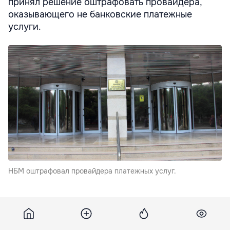
принял решение оштрафовать провайдера,
оказывающего не банковские платежные
услуги.
НБМ оштрафовал провайдера платежных услуг.
Штраф наложен за нарушение Закона о
предупреждении и борьбе с отмыванием денег и
финансирования терроризма, Законе о платежных