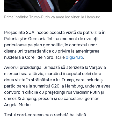
Prima întâlnire Trump-Putin va avea loc vineri la Hamburg.
Președinte SUA începe această vizită de patru zile în
Polonia și în Germania într-un moment de evoluții
periculoase pe plan geopolitic, în contextul unor
disensiuni transatlantice cu privire la amenințarea
nucleară a Coreii de Nord, scrie
digi24.ro
.
Avionul prezidențial urmează să aterizeze la Varșovia
miercuri seara târziu, marcând începutul celei de-a
doua vizite în străinătate a lui Trump, care include și
participarea la summitul G20 la Hamburg, unde va avea
convorbiri dificile cu președinții rus Vladimir Putin și
chinez Xi Jinping, precum și cu cancelarul german
Angela Merkel.
Testul nord-coreean cu o rachetă balistică