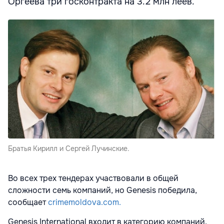
Оргеева три госконтракта на 3.2 млн леев.
Братья Кирилл и Сергей Лучинские.
Во всех трех тендерах участвовали в общей
сложности семь компаний, но Genesis победила,
сообщает
crimemoldova.com.
Genesis International входит в категорию компаний,