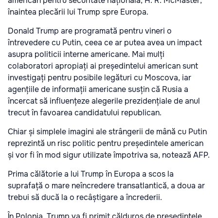
american pentru securitate națională, H. R. McMaster,
înaintea plecării lui Trump spre Europa.
Donald Trump are programată pentru vineri o
întrevedere cu Putin, ceea ce ar putea avea un impact
asupra politicii interne americane. Mai mulți
colaboratori apropiați ai președintelui american sunt
investigați pentru posibile legături cu Moscova, iar
agențiile de informații americane susțin că Rusia a
încercat să influențeze alegerile prezidențiale de anul
trecut în favoarea candidatului republican.
Chiar și simplele imagini ale strângerii de mână cu Putin
reprezintă un risc politic pentru președintele american
și vor fi în mod sigur utilizate împotriva sa, notează AFP.
Prima călătorie a lui Trump în Europa a scos la
suprafață o mare neîncredere transatlantică, a doua ar
trebui să ducă la o recâștigare a încrederii.
În Polonia, Trump va fi primit călduros de președintele