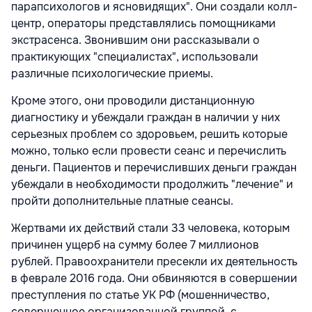
парапсихологов и ясновидящих". Они создали колл-
центр, операторы представлялись помощниками
экстрасенса. Звонившим они рассказывали о
практикующих "специалистах", использовали
различные психологические приемы.
Кроме этого, они проводили дистанционную
диагностику и убеждали граждан в наличии у них
серьезных проблем со здоровьем, решить которые
можно, только если провести сеанс и перечислить
деньги. Пациентов и перечисливших деньги граждан
убеждали в необходимости продолжить "лечение" и
пройти дополнительные платные сеансы.
Жертвами их действий стали 33 человека, которым
причинен ущерб на сумму более 7 миллионов
рублей. Правоохранители пресекли их деятельность
в феврале 2016 года. Они обвиняются в совершении
преступления по статье УК РФ (мошенничество,
совершенное организованной группой, с