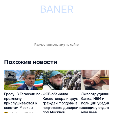
Разместить рекламу на сайте
Похожие новости
Гросу: В Гагаузии по-
ФСБ обвинила
Лжесотрудники
прежнему
Киевстонера и двух
банка, НБМ и
прислушиваются к
граждан Молдовы в
полиции убедили
советам Москвы
подготовке диверсии
женщину отдать 2
под Москвой
млн леев