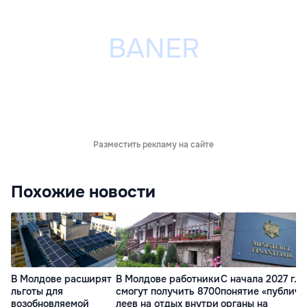
Разместить рекламу на сайте
Похожие новости
В Молдове расширят
В Молдове работники
С начала 2027 г.
льготы для
смогут получить 8700
понятие «публич
возобновляемой
леев на отдых внутри
органы на