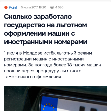
Point
5 июля 2017, 18:20
4 590
Сколько заработало
государство на льготном
оформлении машин с
иностранными номерами
1 июля в Молдове истёк льготный режим
регистрации машин с иностранными
номерами. За полгода более 18 тысяч машин
прошли через процедуру льготного
таможенного оформления.