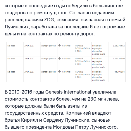
которые в последние годы победили в большинстве
тендеров по ремонту дорог. Согласно недавним
расследованиям ZDG, компания, связанная с семьей
Лучинских, заработала за последние 6 лет огромные
деньги на контрактах по ремонту дорог.
В 2010-2016 годы Genesis International увеличила
стоимость контрактов более, чем на 230 млн леев,
которые должны были быть взяты из
государственных средств. Компанией владеют
братья Кирилл и Серджиу Лучинские, сыновья
бывшего президента Молдовы Петру Лучинского.