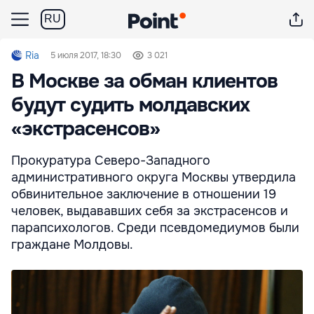
RU
Ria
5 июля 2017, 18:30
3 021
В Москве за обман клиентов
будут судить молдавских
«экстрасенсов»
Прокуратура Северо-Западного
административного округа Москвы утвердила
обвинительное заключение в отношении 19
человек, выдававших себя за экстрасенсов и
парапсихологов. Среди псевдомедиумов были
граждане Молдовы.