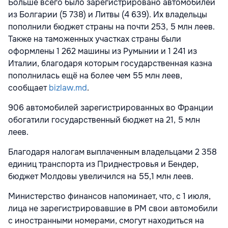
Больше всего было зарегистрировано автомобилей
из Болгарии (5 738) и Литвы (4 639). Их владельцы
пополнили бюджет страны на почти 253, 5 млн леев.
Также на таможенных участках страны были
оформлены 1 262 машины из Румынии и 1 241 из
Италии, благодаря которым государственная казна
пополнилась ещё на более чем 55 млн леев,
сообщает
bizlaw.md
.
906 автомобилей зарегистрированных во Франции
обогатили государственный бюджет на 21, 5 млн
леев.
Благодаря налогам выплаченным владельцами 2 358
единиц транспорта из Приднестровья и Бендер,
бюджет Молдовы увеличился на 55,1 млн леев.
Министерство финансов напоминает, что, с 1 июля,
лица не зарегистрировавшие в РМ свои автомобили
с иностранными номерами, смогут находиться на