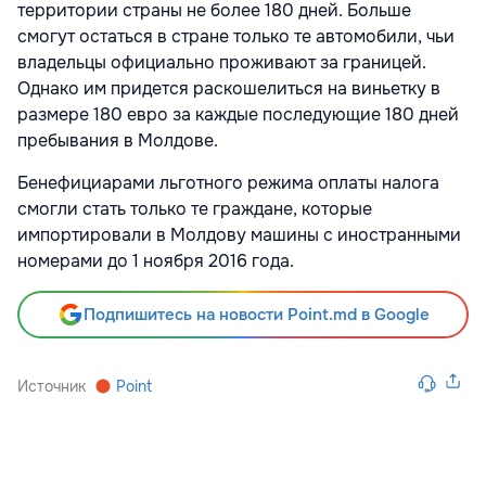
территории страны не более 180 дней. Больше
смогут остаться в стране только те автомобили, чьи
владельцы официально проживают за границей.
Однако им придется раскошелиться на виньетку в
размере 180 евро за каждые последующие 180 дней
пребывания в Молдове.
Бенефициарами льготного режима оплаты налога
смогли стать только те граждане, которые
импортировали в Молдову машины с иностранными
номерами до 1 ноября 2016 года.
Подпишитесь на новости Point.md в Google
Источник
Point