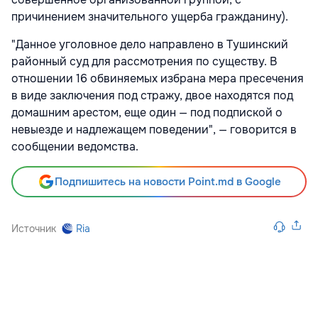
причинением значительного ущерба гражданину).
"Данное уголовное дело направлено в Тушинский
районный суд для рассмотрения по существу. В
отношении 16 обвиняемых избрана мера пресечения
в виде заключения под стражу, двое находятся под
домашним арестом, еще один — под подпиской о
невыезде и надлежащем поведении", — говорится в
сообщении ведомства.
Подпишитесь на новости Point.md в Google
Источник
Ria