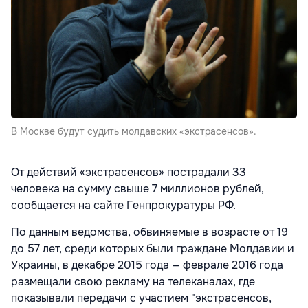
В Москве будут судить молдавских «экстрасенсов».
От действий «экстрасенсов» пострадали 33
человека на сумму свыше 7 миллионов рублей,
сообщается на сайте Генпрокуратуры РФ.
По данным ведомства, обвиняемые в возрасте от 19
до 57 лет, среди которых были граждане Молдавии и
Украины, в декабре 2015 года — феврале 2016 года
размещали свою рекламу на телеканалах, где
показывали передачи с участием "экстрасенсов,