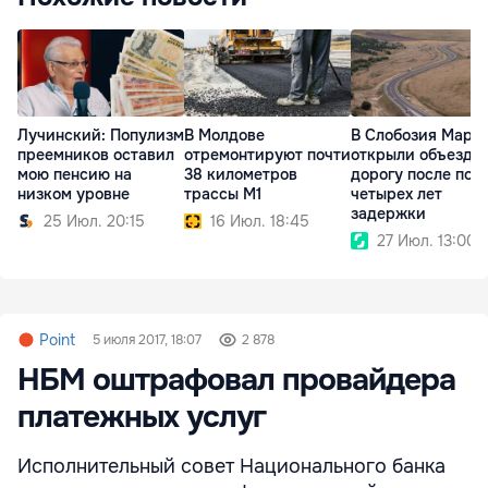
Лучинский: Популизм
В Молдове
В Слобозия Маре
преемников оставил
отремонтируют почти
открыли объездн
мою пенсию на
38 километров
дорогу после поч
низком уровне
трассы M1
четырех лет
задержки
25 Июл. 20:15
16 Июл. 18:45
27 Июл. 13:00
Point
5 июля 2017, 18:07
2 878
НБМ оштрафовал провайдера
платежных услуг
Исполнительный совет Национального банка