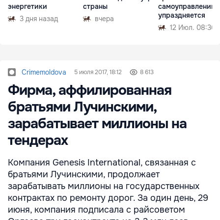
энергетики
страны
самоуправлении»
упраздняется
3 дня назад
вчера
12 Июл. 08:36
Crimemoldova
5 июля 2017, 18:12
8 613
Фирма, аффилированная
братьями Лучинскими,
зарабатывает миллионы на
тендерах
Компания Genesis International, связанная с
братьями Лучинскими, продолжает
зарабатывать миллионы на государственных
контрактах по ремонту дорог. За один день, 29
июня, компания подписала с райсоветом