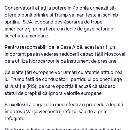
Conservatorii aflați la putere în Polonia urmează să-i
ofere o bună primire și Trump va manifesta în schimb
sprijinul SUA, evocând desfășurarea de trupe
americane și prima livrare în iunie de gaze naturale
lichefiate americane.
Pentru responsabilii de la Casa Albă, acesta ar fi un
important pas în vederea reducerii capacității Moscovei
de a utiliza hidrocarburile ca instrument de presiune.
Celelalte țări europene vor urmări cu atenție atitudinea
lui Trump față de conducătorii partidului polonez Lege
și Justiție (PiS), pe care opoziția îi acuză că slăbesc
statul de drept și că ignoră valorile europene.
Bruxellesul a angajat în mod efectiv o procedură legală
împotriva Varșoviei pentru refuzul său de a primi
refugiați.
Dacă președintele american manifestă simpatii pentru