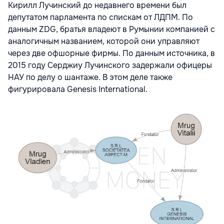
Кирилл Лучинский до недавнего времени был
депутатом парламента по спискам от ЛДПМ. По
данным ZDG, братья владеют в Румынии компанией с
аналогичным названием, которой они управляют
через две офшорные фирмы. По данным источника, в
2015 году Серджиу Лучинского задержали офицеры
НАУ по делу о шантаже. В этом деле также
фигурировала Genesis International.