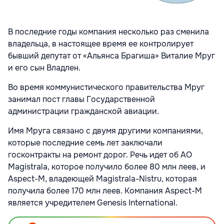
В последние годы компания несколько раз сменила
владельца, в настоящее время ее контролирует
бывший депутат от «Альянса Брагиша» Виталие Мруг
и его сын Владлен.
Во время коммунистического правительства Мруг
занимал пост главы Государственной
администрации гражданской авиации.
Имя Мруга связано с двумя другими компаниями,
которые последние семь лет заключали
госконтракты на ремонт дорог. Речь идет об АО
Magistrala, которое получило более 80 млн леев, и
Aspect-M, владеющей Magistrala-Nistru, которая
получила более 170 млн леев. Компания Aspect-M
является учредителем Genesis International.