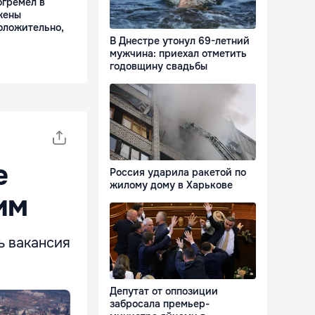
гремел в
жены
оложительно,
В Днестре утонул 69-летний
мужчина: приехал отметить
годовщину свадьбы
е
Россия ударила ракетой по
жилому дому в Харькове
им
ь вакансия
Депутат от оппозиции
забросала премьер-