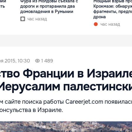
ний
Фура из Молдовы съехала с
Мощный взрыв про
ить
дороги и протаранила два
Крокмазе: обнару
домовладения в Румынии
фрагменты, предп
дрона
час назад
час назад
я 2015, 10:30
1 489
тво Франции в Израил
Иерусалим палестинск
 сайте поиска работы Careerjet.com появилас
онсульства в Израиле.