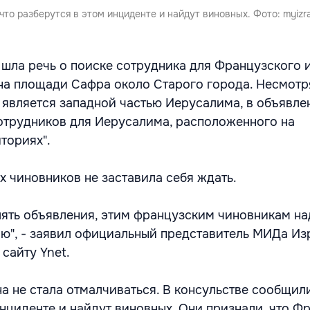
то разберутся в этом инциденте и найдут виновных. Фото: myizrai
 шла речь о поиске сотрудника для Французского и
на площади Сафра около Старого города. Несмотря
 является западной частью Иерусалима, в объявле
отрудников для Иерусалима, расположенного на
иториях".
х чиновников не заставила себя ждать.
ять объявления, этим французским чиновникам на
ю", - заявил официальный представитель МИДа Из
сайту Ynet.
а не стала отмалчиваться. В консульстве сообщили
инциденте и найдут виновных. Они признали, что Ф