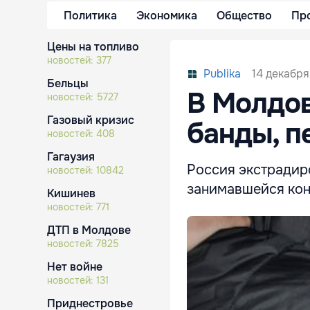
Политика
Экономика
Общество
Пр
Цены на топливо
новостей:
377
14 декабря
Publika
Бельцы
В Молдов
новостей:
5727
Газовый кризис
банды, п
новостей:
408
Гагаузия
Россия экстрадир
новостей:
10842
занимавшейся кон
Кишинев
новостей:
771
ДТП в Молдове
новостей:
7825
Нет войне
новостей:
131
Приднестровье