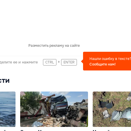
Разместить рекламу на сайте
Нашли ошибку в тексте
+
делите ее и нажмите
CTRL
ENTER
Сообщите нам!
сти