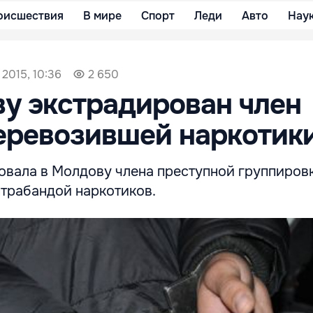
оисшествия
В мире
Спорт
Леди
Авто
Нау
 2015, 10:36
2 650
у экстрадирован член
еревозившей наркотик
овала в Молдову члена преступной группировк
трабандой наркотиков.