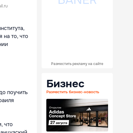
l.ru
нститута,
 на то, что
нии
Разместить рекламу на сайте
Бизнес
до поучить
Разместить бизнес-новость
раиля
, что
ранцузский