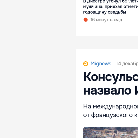
В Днестре утонул 69-лет
мужчина: приехал отмет
годовщину свадьбы
16 минут назад
14 декабр
Mignews
Консульс
назвало 
На международном
от французского к