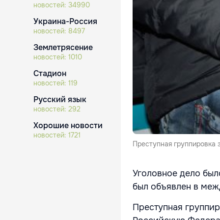
новостей:
34990
Украина-Россия
новостей:
8497
Землетрясение
новостей:
1010
Стадион
новостей:
119
Русский язык
новостей:
292
Хорошие новости
новостей:
1721
Преступная группировка 
Уголовное дело был
был объявлен в меж
Преступная группир