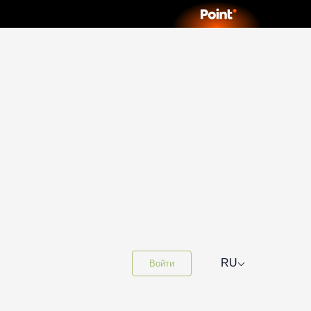
⌵
RU
Войти