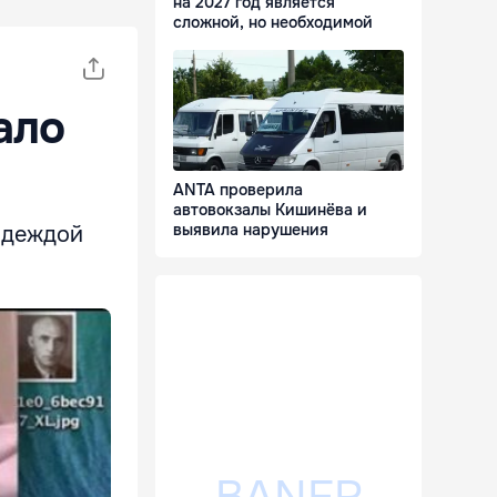
на 2027 год является
сложной, но необходимой
ало
ANTA проверила
автовокзалы Кишинёва и
выявила нарушения
адеждой