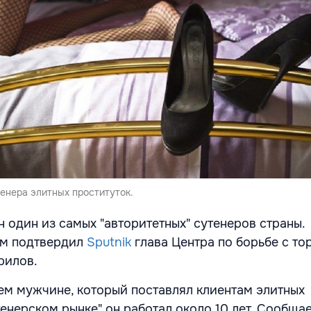
енера элитных проституток.
 один из самых "авторитетных" сутенеров страны.
м подтвердил
Sputnik
глава Центра по борьбе с то
рилов.
нем мужчине, который поставлял клиентам элитных
тенерском рынке" он работал около 10 лет. Сообщае