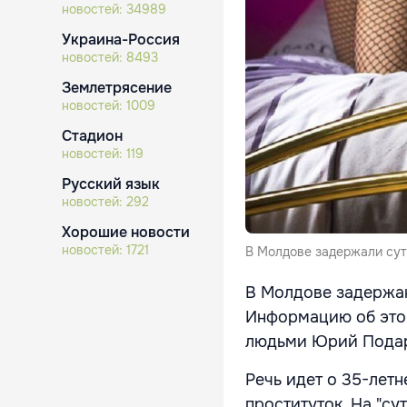
новостей:
34989
Украина-Россия
новостей:
8493
Землетрясение
новостей:
1009
Стадион
новостей:
119
Русский язык
новостей:
292
Хорошие новости
новостей:
1721
В Молдове задержали сут
В Молдове задержан
Информацию об это
людьми Юрий Пода
Речь идет о 35-лет
проституток. На "су