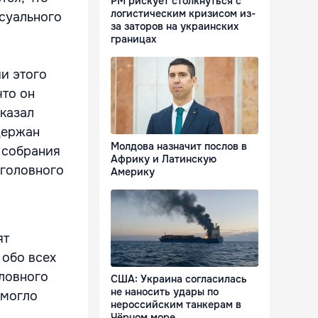
РМ рискует столкнуться с
логистическим кризисом из-
ксуального
за заторов на украинских
границах
и этого
что он
сказал
держан
Молдова назначит послов в
 собрания
Африку и Латинскую
уголовного
Америку
ят
 обо всех
оловного
США: Украина согласилась
не наносить удары по
 могло
нероссийским танкерам в
Чёрном море