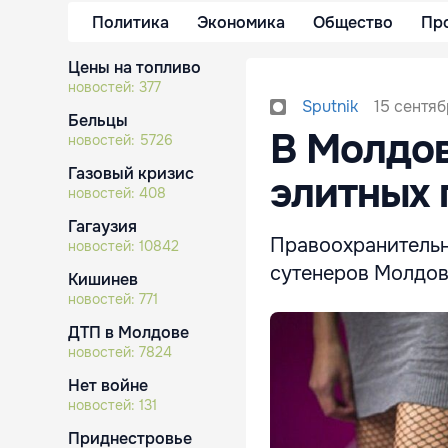
Политика
Экономика
Общество
Пр
Цены на топливо
новостей:
377
15 сентяб
Sputnik
Бельцы
В Молдов
новостей:
5726
Газовый кризис
элитных 
новостей:
408
Гагаузия
Правоохранительн
новостей:
10842
сутенеров Молдовы
Кишинев
новостей:
771
ДТП в Молдове
новостей:
7824
Нет войне
новостей:
131
Приднестровье