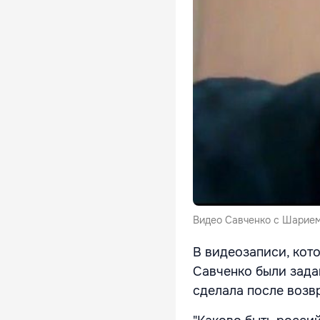
Видео Савченко с Шарием
В видеозаписи, кот
Савченко были зада
сделала после возв