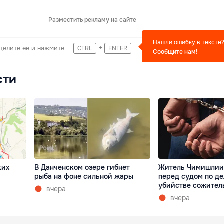
Разместить рекламу на сайте
Нашли ошибку в тексте
+
делите ее и нажмите
CTRL
ENTER
Сообщите нам!
сти
ких
В Данченском озере гибнет
Житель Чимишлии
рыба на фоне сильной жары
перед судом по де
убийстве сожител
вчера
вчера