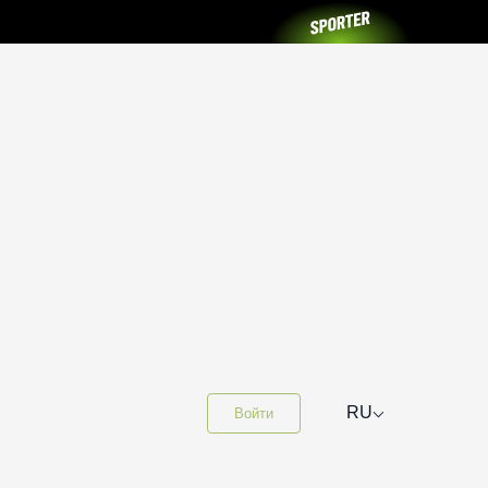
⌵
RU
Войти