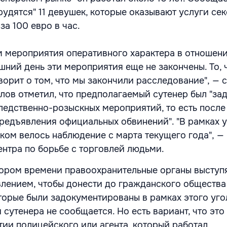
рудятся" 11 девушек, которые оказывают услуги се
а 100 евро в час.
 мероприятия оперативного характера в отношени
шний день эти мероприятия еще не закончены. То, 
орит о том, что мы закончили расследование", — 
лов отметил, что предполагаемый сутенер был "за
следственно-розыскных мероприятий, то есть после
предъявления официальных обвинений". "В рамках 
еком велось наблюдение с марта текущего года", —
ентра по борьбе с торговлей людьми.
кором времени правоохранительные органы выступ
лением, чтобы донести до гражданского общества
оторые были задокументированы в рамках этого уг
 сутенера не сообщается. Но есть вариант, что это
тии полицейского или агента, который работал