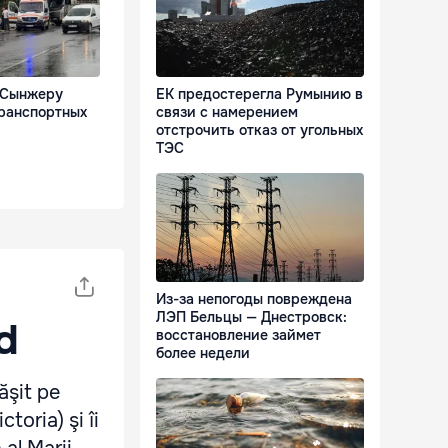
в Сынжеру
ЕК предостерегла Румынию в
транспортных
связи с намерением
отстрочить отказ от угольных
ТЭС
Из-за непогоды повреждена
ЛЭП Бельцы — Днестровск:
d
восстановление займет
более недели
ăşit pe
toria) şi îi