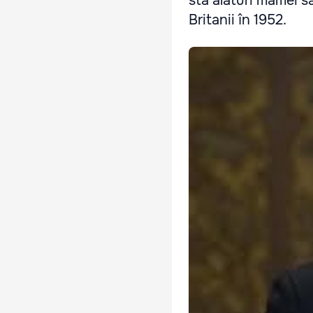
stă alături mamei sa
Britanii în 1952.