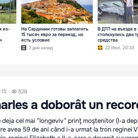
х из-
На Сардинии готовы заплатить
В ДТП на въезде 
15 тысяч евро за переезд, но
столкнулись два 
и
есть условие
средства
3 дня назад
22 Июл. 20:33
:15
528
harles a doborât un recor
e deja cel mai “longeviv” prinţ moştenitor (l-a dep
re avea 59 de ani când i-a urmat la tron reginei Vic