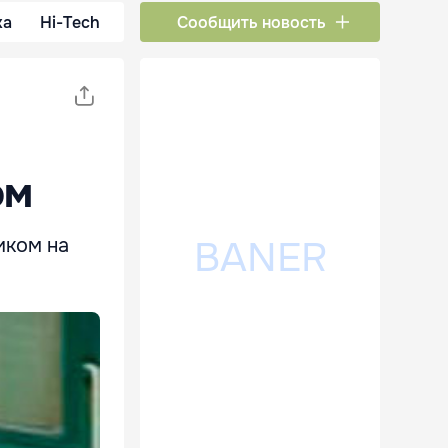
ка
Hi-Tech
Сообщить новость
ом
иком на