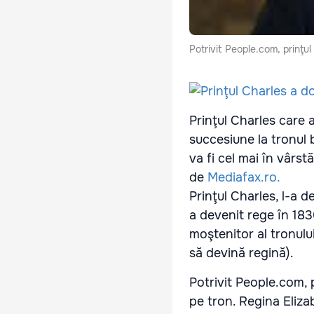
Potrivit People.com, prinţul
Prinţul Charles care 
succesiune la tronul b
va fi cel mai în vârs
de
Mediafax.ro.
Prinţul Charles, l-a d
a devenit rege în 1830
moştenitor al tronului
să devină regină).
Potrivit People.com, 
pe tron. Regina Elizab