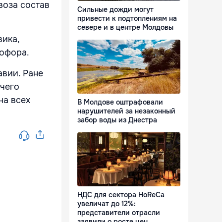
воза состав
Сильные дожди могут
привести к подтоплениям на
севере и в центре Молдовы
вика,
офора.
авии. Ране
 чего
на всех
В Молдове оштрафовали
нарушителей за незаконный
забор воды из Днестра
НДС для сектора HoReCa
увеличат до 12%:
представители отрасли
заявили о росте цен