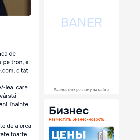
inea de
 pe tron, el
e.com, citat
IV-lea, care
Разместить рекламу на сайте
 vârstă
ani, înainte
Бизнес
Разместить бизнес-новость
nte de a urca
tate foarte