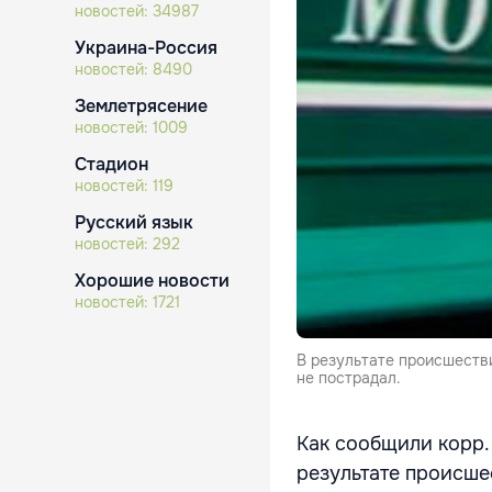
новостей:
34987
Украина-Россия
новостей:
8490
Землетрясение
новостей:
1009
Стадион
новостей:
119
Русский язык
новостей:
292
Хорошие новости
новостей:
1721
В результате происшеств
не пострадал.
Как сообщили корр.
результате происше