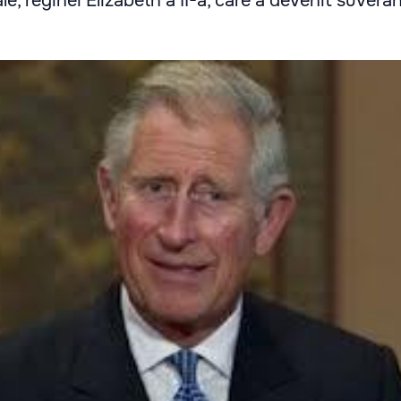
le, reginei Elizabeth a II-a, care a devenit suveran