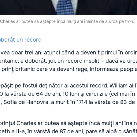
 Charles ar putea să aştepte încă mulţi ani înainte de a urca pe tron.
avea doar trei ani atunci când a devenit primul în ord
ritanic, a doborât, joi, un record insolit – dacă va urca
tă prinţ britanic care va deveni rege, informează peopl
epăşit pe fostul deţinător al acestui record, William al 
 la vârsta de 64 de ani, 10 luni şi cinci zile (cel mai în
, Sofia de Hanovra, a murit în 1714 la vârsta de 83 de 
prinţul Charles ar putea să aştepte încă mulţi ani înai
eth a II-a, în vârstă de 87 de ani, pare să aibă o sănă