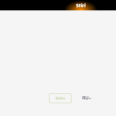
⌵
RU
Войти