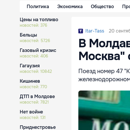
Политика
Экономика
Общество
Пр
Цены на топливо
новостей:
376
20 сентяб
Itar-Tass
Бельцы
В Молдав
новостей:
5726
Газовый кризис
Москва" 
новостей:
406
Гагаузия
Поезд номер 47 "
новостей:
10842
железнодорожном 
Кишинев
новостей:
770
ДТП в Молдове
новостей:
7821
Нет войне
новостей:
131
Приднестровье