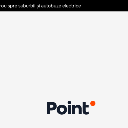
rou spre suburbii și autobuze electrice