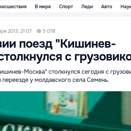
оисшествия
В мире
Спорт
Леди
Авто
Нау
ря 2013, 21:07
5 078
ии поезд "Кишинев-
столкнулся с грузовик
Кишинев-Москва" столкнулся сегодня с грузов
переезде у молдавского села Семень.