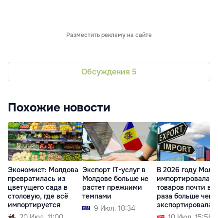
Разместить рекламу на сайте
Обсуждения
5
Похожие новости
Экономист: Молдова
Экспорт IT-услуг в
В 2026 году Молд
превратилась из
Молдове больше не
импортировала
цветущего сада в
растет прежними
товаров почти в 
столовую, где всё
темпами
раза больше чем
импортируется
экспортировала
9 Июл. 10:34
20 Июл. 11:00
10 Июл. 15:58