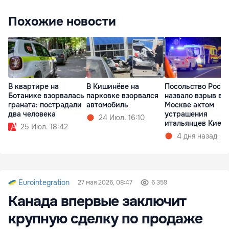
Похожие новости
В квартире на
В Кишинёве на
Посольство Росс
Ботанике взорвалась
парковке взорвался
назвало взрыв в
граната: пострадали
автомобиль
Москве актом
два человека
устрашения
24 Июл. 16:10
итальянцев Киев
25 Июл. 18:42
4 дня назад
Eurointegration
27 мая 2026, 08:47
6 359
Канада впервые заключит
крупную сделку по продаже