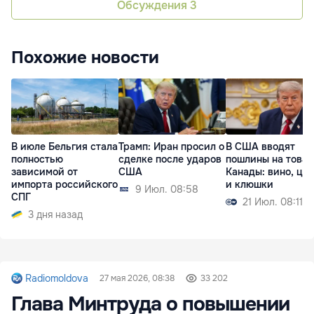
Обсуждения
3
Похожие новости
В июле Бельгия стала
Трамп: Иран просил о
В США вводят
полностью
сделке после ударов
пошлины на това
зависимой от
США
Канады: вино, це
импорта российского
и клюшки
9 Июл. 08:58
СПГ
21 Июл. 08:11
3 дня назад
Radiomoldova
27 мая 2026, 08:38
33 202
Глава Минтруда о повышении