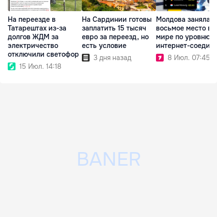
На переезде в
На Сардинии готовы
Молдова заняла
Татарештах из-за
заплатить 15 тысяч
восьмое место в
долгов ЖДМ за
евро за переезд, но
мире по уровню
электричество
есть условие
интернет-соедин
отключили светофор
3 дня назад
8 Июл. 07:45
15 Июл. 14:18