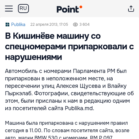
RU
Publika
22 апреля 2013, 17:05
3 604
В Кишинёве машину со
спецномерами припарковали с
нарушениями
Автомобиль с номерами Парламента РМ был
припаркован в неположенном месте, на
пересечении улиц Алексея Щусева и Влайку
Пыркэлаб. Фотографии, свидетельствующие об
этом, были присланы к нам в редакцию одним
из посетителей сайта Publika.md.
Машина была припаркована с нарушением правил
сегодня в 11.00. По словам посетителя сайта, возле
авто марки BMW 530 с номерами RM P 097