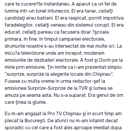
care te cucere?te instantaneu. A aparut ca un fel de
lumina intr-un tunel intunecos. El era tanar, ceilalţi
candidaţi erau batrani. El era raspicat, pornit impotriva
faradelegilor, ceilalţi veneau din sistemul corupt. El era
educat, ceilalţi pareau ca facusera doar ?şcoala
primara. In fine. In timpul campaniei electorale,
drumurile noastre s-au intersectat de mai multe ori. La
micu?a televiziune unde am inceput, moderam
emisiunile de dezbateri electorale. A fost şi Dorin pe la
mine prin emisiune. Ţin minte ca l-am prezentat simplu:
“surprize, surprize la alegerile locale din Chişinau”.
Fusese cu multa vreme in urma redactor-şef la
emisiunea Surprize-Surprize de la TVR şi lumea se
amuza pe seama asta. Nu s-a suparat. Era genul de om
care ţinea la glume.
Eu m-am angajat la Pro TV Chişinau şi in scurt timp am
plecat la Bucureşti. De atunci nu m-am intalnit decat
sporadic cu cel care a fost ales aproape imediat dupa