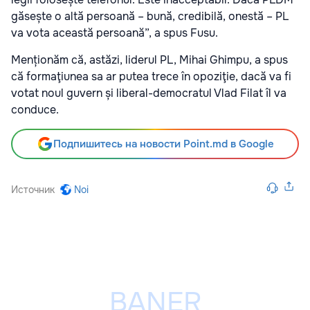
găsește o altă persoană – bună, credibilă, onestă – PL
va vota această persoană”, a spus Fusu.
Menționăm că, astăzi, liderul PL,
Mihai Ghimpu, a spus
că formaţiunea sa ar putea trece în opoziţie
, dacă va fi
votat noul guvern și liberal-democratul Vlad Filat îl va
conduce.
Подпишитесь на новости Point.md в Google
Источник
Noi