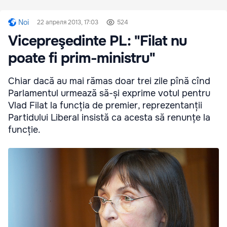
Noi
22 апреля 2013, 17:03
524
Vicepreşedinte PL: "Filat nu
poate fi prim-ministru"
Chiar dacă au mai rămas doar trei zile pînă cînd
Parlamentul urmează să-și exprime votul pentru
Vlad Filat la funcția de premier, reprezentanții
Partidului Liberal insistă ca acesta să renunțe la
funcție.