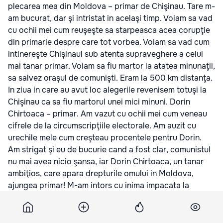
plecarea mea din Moldova – primar de Chişinau. Tare m-
am bucurat, dar şi intristat in acelaşi timp. Voiam sa vad
cu ochii mei cum reuşeşte sa starpeasca acea corupţie
din primarie despre care tot vorbea. Voiam sa vad cum
intinereşte Chişinaul sub atenta supraveghere a celui
mai tanar primar. Voiam sa fiu martor la atatea minunaţii,
sa salvez oraşul de comunişti. Eram la 500 km distanţa.
In ziua in care au avut loc alegerile revenisem totuşi la
Chişinau ca sa fiu martorul unei mici minuni. Dorin
Chirtoaca – primar. Am vazut cu ochii mei cum veneau
cifrele de la circumscripţiile electorale. Am auzit cu
urechile mele cum creşteau procentele pentru Dorin.
Am strigat şi eu de bucurie cand a fost clar, comunistul
nu mai avea nicio şansa, iar Dorin Chirtoaca, un tanar
ambiţios, care apara drepturile omului in Moldova,
ajungea primar! M-am intors cu inima impacata la
Bucureşti.
De la acele “momente istorice” nu m-am vazut cu Dorin