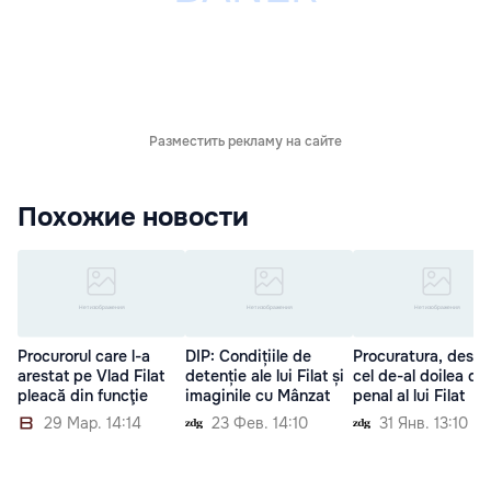
Разместить рекламу на сайте
Похожие новости
Procurorul care l-a
DIP: Condițiile de
Procuratura, despr
arestat pe Vlad Filat
detenție ale lui Filat și
cel de-al doilea do
pleacă din funcţie
imaginile cu Mânzat
penal al lui Filat
29 Мар. 14:14
23 Фев. 14:10
31 Янв. 13:10