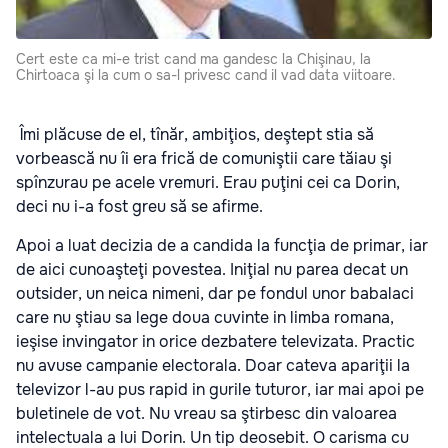
Cert este ca mi-e trist cand ma gandesc la Chişinau, la
Chirtoaca şi la cum o sa-l privesc cand il vad data viitoare.
Îmi plăcuse de el, tînăr, ambiţios, deştept stia să
vorbească nu îi era frică de comuniştii care tăiau şi
spînzurau pe acele vremuri. Erau puţini cei ca Dorin,
deci nu i-a fost greu să se afirme.
Apoi a luat decizia de a candida la funcţia de primar, iar
de aici cunoaşteţi povestea. Iniţial nu parea decat un
outsider, un neica nimeni, dar pe fondul unor babalaci
care nu ştiau sa lege doua cuvinte in limba romana,
ieşise invingator in orice dezbatere televizata. Practic
nu avuse campanie electorala. Doar cateva apariţii la
televizor l-au pus rapid in gurile tuturor, iar mai apoi pe
buletinele de vot. Nu vreau sa ştirbesc din valoarea
intelectuala a lui Dorin. Un tip deosebit. O carisma cu