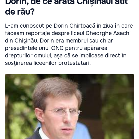
Dorin, de ce arată Chișinăul atît
de rău?
L-am cunoscut pe Dorin Chirtoacă in ziua în care
făceam reportaje despre liceul Gheorghe Asachi
din Chişinău. Dorin era membrul sau chiar
presedintele unui ONG pentru apărarea
drepturilor omului, aşa că se implicase direct în
susţinerea liceenilor protestatari.