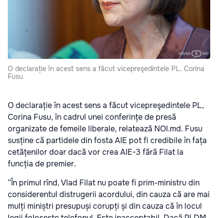
O declarație în acest sens a făcut vicepreşedintele PL, Corina
Fusu.
O declarație în acest sens a făcut vicepreşedintele PL,
Corina Fusu, în cadrul unei conferințe de presă
organizate de femeile liberale, relatează NOI.md. Fusu
susține că partidele din fosta AIE pot fi credibile în fața
cetățenilor doar dacă vor crea AIE-3 fără Filat la
funcția de premier.
“În primul rînd, Vlad Filat nu poate fi prim-ministru din
considerentul distrugerii acordului, din cauza că are mai
mulți miniștri presupuși corupți și din cauza că în locul
legii folosește telefonul. Este inacceptabil. Dacă PLDM