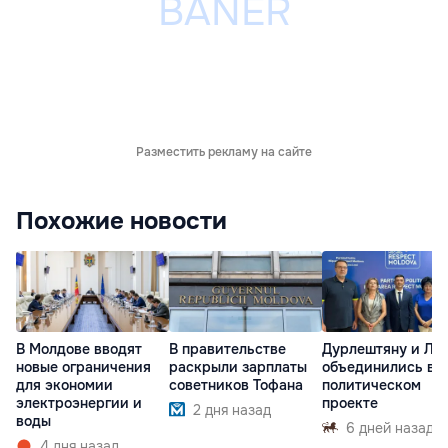
Разместить рекламу на сайте
Похожие новости
В Молдове вводят
В правительстве
Дурлештяну и Лу
новые ограничения
раскрыли зарплаты
объединились в
для экономии
советников Тофана
политическом
электроэнергии и
проекте
2 дня назад
воды
6 дней назад
4 дня назад