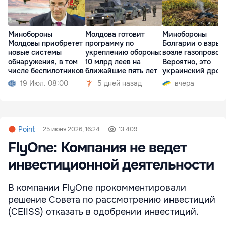
Минобороны
Молдова готовит
Минобороны
Молдовы приобретет
программу по
Болгарии о взрыв
новые системы
укреплению обороны:
возле газопровод
обнаружения, в том
10 млрд леев на
Вероятно, это
числе беспилотников
ближайшие пять лет
украинский дрон
19 Июл. 08:00
5 дней назад
вчера
Point
25 июня 2026, 16:24
13 409
FlyOne: Компания не ведет
инвестиционной деятельности
В компании FlyOne прокомментировали
решение Совета по рассмотрению инвестиций
(CEIISS) отказать в одобрении инвестиций.