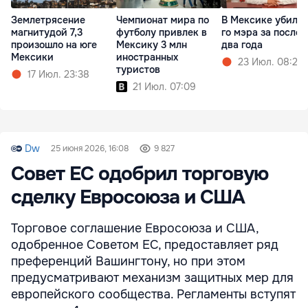
Землетрясение
Чемпионат мира по
В Мексике убили 
магнитудой 7,3
футболу привлек в
го мэра за после
произошло на юге
Мексику 3 млн
два года
Мексики
иностранных
23 Июл. 08:20
туристов
17 Июл. 23:38
21 Июл. 07:09
Dw
25 июня 2026, 16:08
9 827
Совет ЕС одобрил торговую
сделку Евросоюза и США
Торговое соглашение Евросоюза и США,
одобренное Советом ЕС, предоставляет ряд
преференций Вашингтону, но при этом
предусматривают механизм защитных мер для
европейского сообщества. Регламенты вступят