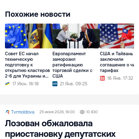
Похожие новости
Совет ЕС начал
Европарламент
США и Тайвань
техническую
заморозил
заключили
подготовку к
ратификацию
соглашение о чип
открытию кластеров
торговой сделки с
тарифах
2-6 для Украины и
США
16 Янв. 17:32
Молдовы
17 Июн. 16:18
21 Янв. 09:25
Tvrmoldova
25 июня 2026, 16:00
10 830
Лозован обжаловала
приостановку депутатских