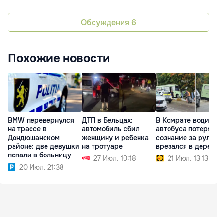
Обсуждения
6
Похожие новости
BMW перевернулся
ДТП в Бельцах:
В Комрате водите
на трассе в
автомобиль сбил
автобуса потерял
Дондюшанском
женщину и ребенка
сознание за руле
районе: две девушки
на тротуаре
врезался в дерев
попали в больницу
27 Июл. 10:18
21 Июл. 13:13
20 Июл. 21:38