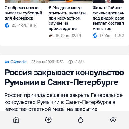
Одобрены новые
В Молдове могут
Филат: Тайное
выплаты субсидий
отменить выплаты
финансирование 
для фермеров
при несчастном
под видом разли
случае на
выплат составляе
20 Июл. 18:14
производстве
млн в год
15 Июл. 12:29
17 Июл. 11:52
G4media
25 июня 2026, 15:53
13 334
Россия закрывает консульство
Румынии в Санкт-Петербурге
Россия приняла решение закрыть Генеральное
консульство Румынии в Санкт-Петербурге в
качестве ответной меры на закрытие
Генконсульства РФ в Констанце.