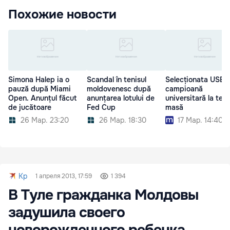
Похожие новости
Simona Halep ia o
Scandal în tenisul
Selecționata USEF
pauză după Miami
moldovenesc după
campioană
Open. Anunțul făcut
anunțarea lotului de
universitară la ten
de jucătoare
Fed Cup
masă
26 Мар. 23:20
26 Мар. 18:30
17 Мар. 14:40
Kp
1 апреля 2013, 17:59
1 394
В Туле гражданка Молдовы
задушила своего