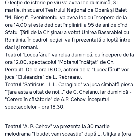
O lecţie de istorie pe viu va avea loc duminică, 31
martie, în scuarul Teatrului Naţional de Operă şi Balet
"M. Bieşu". Evenimentul va avea loc cu începere de la
ora 14.00 şi este dedicat împlinirii a 95 de ani de cînd
Sfatul Ţării de la Chişinău a votat Unirea Basarabiei cu
România. În cadrul lecţiei, va fi prezentată o luptă între
daci şi romani.
Teatrul "Luceafărul" va relua duminică, cu începere de la
ora 12.00, spectacolul "Motanul încălţat" de Ch.
Perrault. De la ora 18.00, actorii de la "Luceafărul" vor
juca "Ciuleandra" de L. Rebreanu.
Teatrul "Satiricus - I. L. Caragiale" va juca sîmbătă piesa
"Ţara asta a uitat de noi..." de C. Cheianu, iar duminică -
"Cerere în căsătorie" de A.P. Cehov. Începutul
spectacolelor - ora 18.30.
Teatrul "A. P. Cehov" va prezenta la 30 martie
melodrama "I budet vam sceastie" după L. Uliţkaia (ora