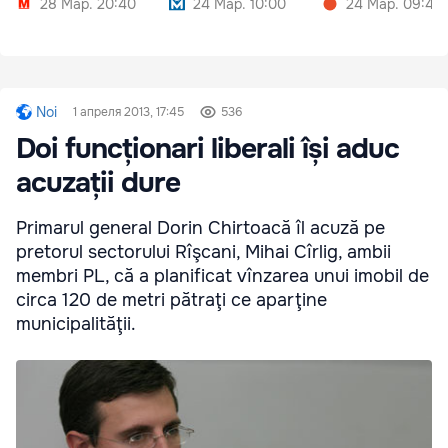
28 Мар. 20:40
24 Мар. 10:00
24 Мар. 09:40
Noi
1 апреля 2013, 17:45
536
Doi funcționari liberali își aduc
acuzații dure
Primarul general Dorin Chirtoacă îl acuză pe
pretorul sectorului Rîşcani, Mihai Cîrlig, ambii
membri PL, că a planificat vînzarea unui imobil de
circa 120 de metri pătraţi ce aparţine
municipalităţii.