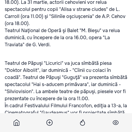
18.00). La 31 martie, actorii cehovieni vor relua
spectacolul pentru copii "Alisa v strane ciudes" de L.
Carroll (ora 11.00) şi "Silinîie oşciuşcenia" de A.P. Cehov
(ora 18.00).
Teatrul Naţional de Operă şi Balet "M. Bieşu" va relua
duminică, cu începere de la ora 16.00, opera "La
Traviata" de G. Verdi.
Teatrul de Păpuşi "Licurici" va juca sîmbătă piesa
"Doktor Aibolit", iar duminică - "Cîinii cu colaci în
coadă". Teatrul de Păpuşi "Guguţă" va prezenta sîmbătă
spectacolul "Hai s-aducem primăvara", iar duminică -
"Silviovision". La ambele teatre de păpuşi, piesele vor fi
prezentate cu începere de la ora 11.00.
În cadrul Festivalului Filmului Francofon, ediţia a 13-a, la
Cinematograful "Gaudeamus" vor fi proiectate sîmbătă
filmele "Go Fast" (ora 18.00) şi "Le gamin au velo" (ora
20.00). Duminică, vor fi prezentate filmele "Les Beaux