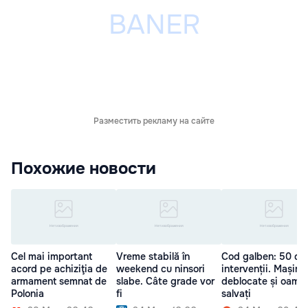
Разместить рекламу на сайте
Похожие новости
Cel mai important
Vreme stabilă în
Cod galben: 50 de
acord pe achiziţia de
weekend cu ninsori
intervenții. Mașini
armament semnat de
slabe. Câte grade vor
deblocate și oame
Polonia
fi
salvați