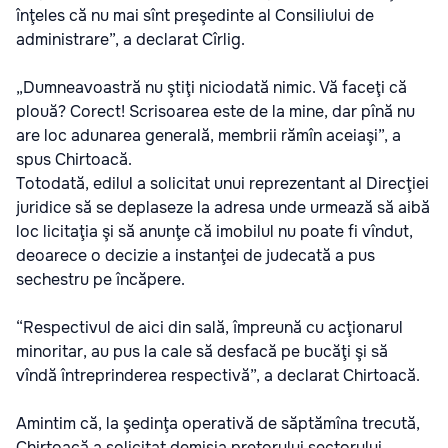
înţeles că nu mai sînt preşedinte al Consiliului de
administrare”, a declarat Cîrlig.
„Dumneavoastră nu ştiţi niciodată nimic. Vă faceţi că
plouă? Corect! Scrisoarea este de la mine, dar pînă nu
are loc adunarea generală, membrii rămîn aceiaşi”, a
spus Chirtoacă.
Totodată, edilul a solicitat unui reprezentant al Direcţiei
juridice să se deplaseze la adresa unde urmează să aibă
loc licitaţia şi să anunţe că imobilul nu poate fi vîndut,
deoarece o decizie a instanţei de judecată a pus
sechestru pe încăpere.
“Respectivul de aici din sală, împreună cu acţionarul
minoritar, au pus la cale să desfacă pe bucăţi şi să
vîndă întreprinderea respectivă”, a declarat Chirtoacă.
Amintim că, la şedinţa operativă de săptămîna trecută,
Chirtoacă a solicitat demisia pretorului sectorului