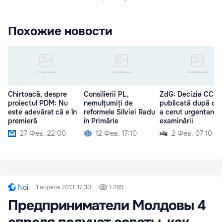
Похожие новости
Chirtoacă, despre
Consilierii PL,
ZdG: Decizia CC,
proiectul PDM: Nu
nemulțumiți de
publicată după ce
este adevărat că e în
reformele Silviei Radu
a cerut urgentarea
premieră
în Primărie
examinării
27 Фев. 22:00
12 Фев. 17:10
2 Фев. 07:10
Noi
1 апреля 2013, 17:30
1 269
Предприниматели Молдовы 4