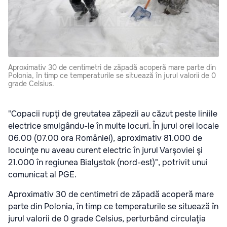
Aproximativ 30 de centimetri de zăpadă acoperă mare parte din
Polonia, în timp ce temperaturile se situează în jurul valorii de 0
grade Celsius.
"Copacii rupţi de greutatea zăpezii au căzut peste liniile
electrice smulgându-le în multe locuri. În jurul orei locale
06.00 (07.00 ora României), aproximativ 81.000 de
locuinţe nu aveau curent electric în jurul Varşoviei şi
21.000 în regiunea Bialystok (nord-est)", potrivit unui
comunicat al PGE.
Aproximativ 30 de centimetri de zăpadă acoperă mare
parte din Polonia, în timp ce temperaturile se situează în
jurul valorii de 0 grade Celsius, perturbând circulaţia