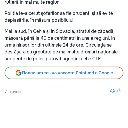
rutieră în mai multe regiuni.
Poliţia le-a cerut şoferilor să fie prudenţi şi să evite
deplasările, în măsura posibilului.
Mai la sud, în Cehia şi în Slovacia, stratul de zăpadă
măsoară până la 40 de centimetri în unele regiuni, în
urma ninsorilor din ultimele 24 de ore. Circulaţia se
desfăşura cu greutate pe mai multe drumuri naţionale
acoperite de polei, potrivit agenţiei cehe CTK.
Подпишитесь на новости Point.md в Google
Источник