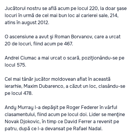
Jucătorul nostru se află acum pe locul 220, la doar şase
locuri în urmă de cel mai bun loc al carierei sale, 214,
atins în august 2012.
O ascensiune a avut şi Roman Borvanov, care a urcat
20 de locuri, fiind acum pe 467.
Andrei Ciumac a mai urcat o scară, poziţionându-se pe
locul 575.
Cel mai tânăr jucător moldovean aflat în această
ierarhie, Maxim Dubarenco, a căzut un loc, clasându-se
pe locul 478.
​Andy Murray l-a depăşit pe Roger Federer în vârful
clasamentului, fiind acum pe locul doi. Lider se menţine
Novak Djokovic, în timp ce David Ferrer a revenit pe
patru, după ce l-a devansat pe Rafael Nadal.