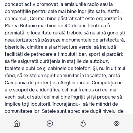
concept activ promovat la emisiunile radio sau la
competițiile pentru cele mai bine îngrijite sate. Astfel,
concursul „Cel mai bine păstrat sat” este organizat în
Marea Britanie mai bine de 40 de ani. Pentru a fi
premiată, o localitate rurală trebuie să nu aibă gunoişti
neautorizate; să păstreze monumentele de arhitectură,
bisericile, cimitirele şi arhitectura verde; să includă
facilități de petrecere a timpului liber, sport şi parcări;
să fie asigurată curățenia în stațiile de autobuz,
toaletele publice şi cabinele de telefon. Şi, nu în ultimul
rând, să existe un spirit comunitar în localitate, arată
Campania de protecție a Angliei rurale. Competiția nu
are scopul de a identifica cel mai frumos ori cel mai
vechi sat, ci satul cel mai bine îngrijit şi îşi propune să
implice toți locuitorii, încurajându-i să fie mândri de
comunitatea lor. Satele sunt apreciate după nivelul de
curățenie şi îngrijire, şi după impactul pe care îl au
asupra mediului. Localitățile câştigătoare primesc
premii băneşti, plăcuța de intrare „Cel mai bine păstrat