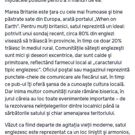
mijloacele posibile pentru a fi mândri de ea.
Marea Britanie este țara cu cele mai frumoase şi bine
păstrate sate din Europa, arată portalul „When on
Earth”. Pentru mulți britanici, satul reprezintă un ideal:
potrivit unui sondaj recent, circa 80% din englezi
visează să trăiască în provincie, în timp ce doar 20%
trăiesc în mediul rural. Comunitățile săteşti englezeşti
sunt mici şi deseori excentrice, dar sunt calde şi
primitoare, reflectând farmecul local al „caracterului
tipic englezesc”. Oficiul poştal sau magazinul reprezintă
punctele-cheie de comunicare ale fiecărui sat, în timp
ce pub-ul îţi oferă şansa de a cunoaşte cultura locală.
Dar inima multor comunități rurale rămâne biserica, în
jurul căreia au loc toate evenimentele importante – de
la rezolvarea neînțelegerilor dintre localnici până la
sărbătorile satului şi chiar amenajarea teritoriului.
Văzut ca fiind departe de agitația vieții moderne, satul
englezesc este reprezentat ca un loc liniştit şi armonios,