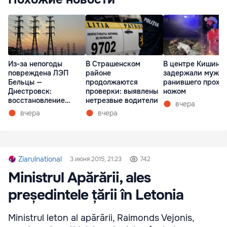
Из-за непогоды
В Страшенском
В центре Кишине
повреждена ЛЭП
районе
задержали мужчи
Бельцы —
продолжаются
ранившего прохо
Днестровск:
проверки: выявлены
ножом
восстановление
нетрезвые водители
вчера
займет более недели
вчера
вчера
Ziarulnational
3 июня 2015, 21:23
742
Ministrul Apărării, ales
președintele țării în Letonia
Ministrul leton al apărării, Raimonds Vejonis,