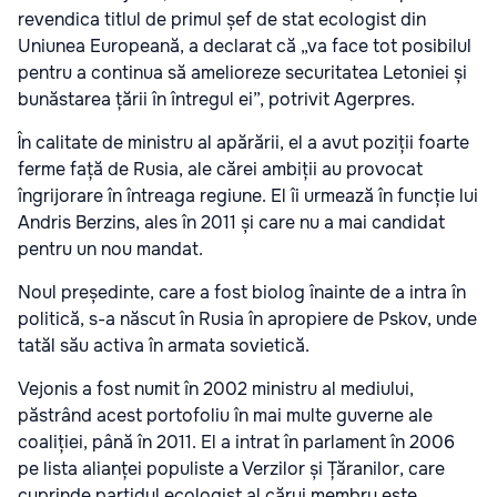
revendica titlul de primul șef de stat ecologist din
Uniunea Europeană, a declarat că „va face tot posibilul
pentru a continua să amelioreze securitatea Letoniei și
bunăstarea țării în întregul ei”, potrivit Agerpres.
În calitate de ministru al apărării, el a avut poziții foarte
ferme față de Rusia, ale cărei ambiții au provocat
îngrijorare în întreaga regiune. El îi urmează în funcție lui
Andris Berzins, ales în 2011 și care nu a mai candidat
pentru un nou mandat.
Noul președinte, care a fost biolog înainte de a intra în
politică, s-a născut în Rusia în apropiere de Pskov, unde
tatăl său activa în armata sovietică.
Vejonis a fost numit în 2002 ministru al mediului,
păstrând acest portofoliu în mai multe guverne ale
coaliției, până în 2011. El a intrat în parlament în 2006
pe lista alianței populiste a Verzilor și Țăranilor, care
cuprinde partidul ecologist al cărui membru este.