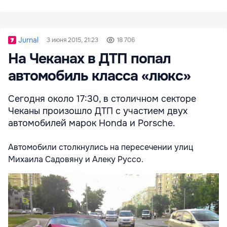
Jurnal
3 июня 2015, 21:23
18 706
На Чеканах в ДТП попал
автомобиль класса «люкс»
Сегодня около 17:30, в столичном секторе
Чеканы произошло ДТП с участием двух
автомобилей марок Honda и Porsche.
Автомобили столкнулись на пересечении улиц
Михаила Садовяну и Алеку Руссо.