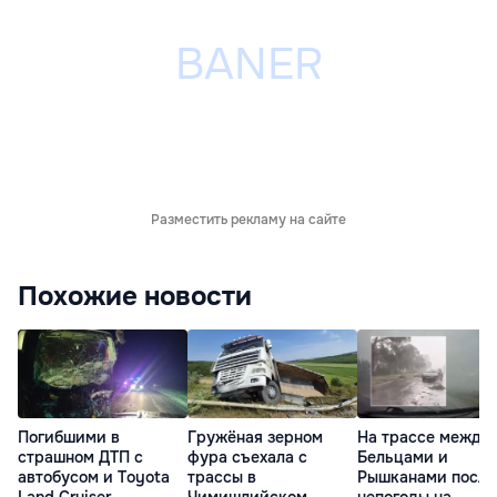
Разместить рекламу на сайте
Похожие новости
Погибшими в
Гружёная зерном
На трассе между
страшном ДТП с
фура съехала с
Бельцами и
автобусом и Toyota
трассы в
Рышканами после