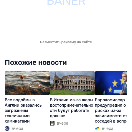
Разместить рекламу на сайте
Похожие новости
Все водоёмы в
В Италии из-за жары
Еврокомиссар
Англии оказались
достопримечательно
предупредил о
загрязнены
сти будут работать
рисках из-за
токсичными
дольше
зависимости от
химикатами
соседей в вопрос
вчера
границ
вчера
вчера