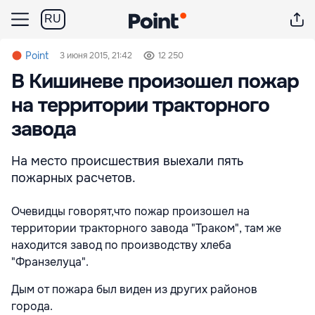
RU
Point
3 июня 2015, 21:42
12 250
В Кишиневе произошел пожар
на территории тракторного
завода
На место происшествия выехали пять
пожарных расчетов.
Очевидцы говорят,что пожар произошел на
территории тракторного завода "Траком", там же
находится завод по производству хлеба
"Франзелуца".
Дым от пожара был виден из других районов
города.