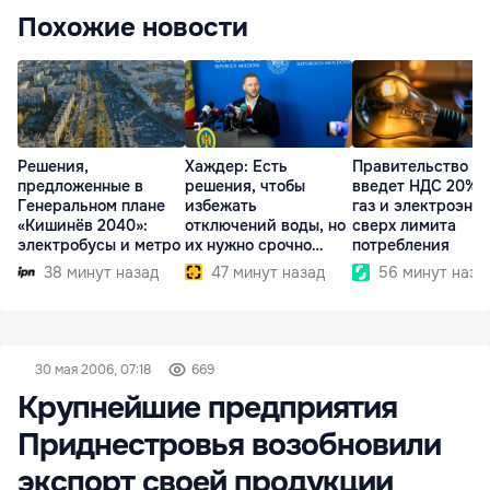
Похожие новости
Решения,
Хаждер: Есть
Правительство
предложенные в
решения, чтобы
введет НДС 20% 
Генеральном плане
избежать
газ и электроэне
«Кишинёв 2040»:
отключений воды, но
сверх лимита
электробусы и метро
их нужно срочно
потребления
внедрить
38 минут назад
47 минут назад
56 минут наза
30 мая 2006, 07:18
669
Крупнейшие предприятия
Приднестровья возобновили
экспорт своей продукции