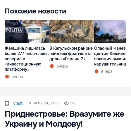
Похожие новости
Женщина лишилась
В Кагульском районе
Опасный маневр 
более 277 тысяч леев,
найдены фрагменты
центре Кишинева
поверив в
дрона «Герань-2»
полиция выявила
«инвестиционную
нарушительницу
вчера
платформу»
вчера
вчера
Vlasti
30 мая 2006, 08:21
589
Приднестровье: Вразумите же
Украину и Молдову!