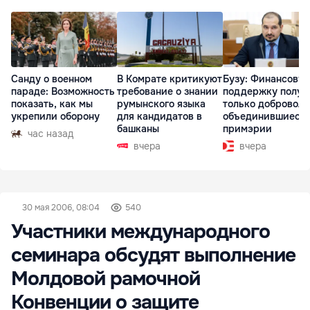
Санду о военном
В Комрате критикуют
Бузу: Финансову
параде: Возможность
требование о знании
поддержку получ
показать, как мы
румынского языка
только доброволь
укрепили оборону
для кандидатов в
объединившиеся
башканы
примэрии
час назад
вчера
вчера
30 мая 2006, 08:04
540
Участники международного
семинара обсудят выполнение
Молдовой рамочной
Конвенции о защите