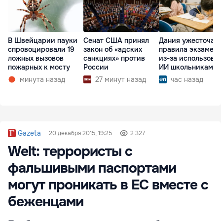
В Швейцарии пауки
Сенат США принял
Дания ужесточае
спровоцировали 19
закон об «адских
правила экзамен
ложных вызовов
санкциях» против
из-за использова
пожарных к мосту
России
ИИ школьниками
минута назад
27 минут назад
час назад
Gazeta
20 декабря 2015, 19:25
2 327
Welt: террористы с
фальшивыми паспортами
могут проникать в ЕС вместе с
беженцами