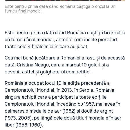
Este pentru prima dată când România câștigă bronzul la un
turneu final mondial.
Este pentru prima dată când România câștigă bronzul la
un turneu final mondial, anterior româncele pierzând
toate cele 4 finale mici în care au jucat.
Cea mai bună jucătoare a României a fost, și de această
dată, Cristina Neagu, care a marcat 10 goluri și a
devenit astfel și golgheterul competiției.
România a ocupat locul 10 la ediția precedentă a
Campionatului Mondial, în 2013, în Serbia, România,
singura echipă care a participat la toate edițiile
Campionatului Mondial, începând cu 1957, mai avea în
palmares o medalie de aur (1962) și două de argint
(1973, 2005), pe lângă cele două titluri mondiale în aer
liber (1956, 1960).