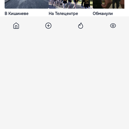
В Кишиневе
На Телецентре
Обманули
завершился
пройдут репетиции
покупателей ква
масштабный этап
парада: водителей
в Сочи и прятали
обновления улицы
предупредили о
Молдове: их
Буребиста
затруднениях
отправили обратн
РФ
12 минут назад
44 минуты назад
час назад
Independent
20 декабря 2015, 19:17
857
Turcia îl ironizează pe Putin: A
uitat că nu mai există KGB-ul
Turcia nu ia în serios ameninţările Rusiei,
deoarece „KGB-ul nu mai există”, a declarat
premierul Ahmed Davutoglu, după ce
preşedintele rus, Vladimir Putin, a sugerat că
Administraţia Recep Tayyip Erdogan se apropie