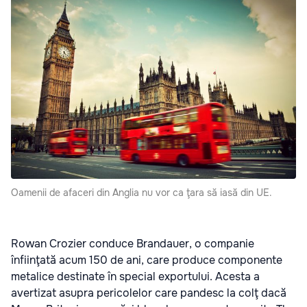
Oamenii de afaceri din Anglia nu vor ca ţara să iasă din UE.
Rowan Crozier conduce Brandauer, o companie
înfiinţată acum 150 de ani, care produce componente
metalice destinate în special exportului. Acesta a
avertizat asupra pericolelor care pandesc la colţ dacă