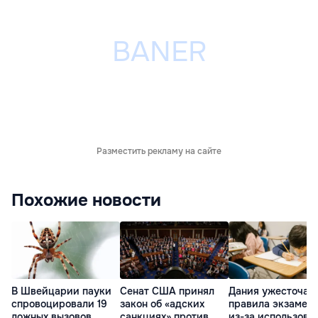
Разместить рекламу на сайте
Похожие новости
В Швейцарии пауки
Сенат США принял
Дания ужесточае
спровоцировали 19
закон об «адских
правила экзамен
ложных вызовов
санкциях» против
из-за использова