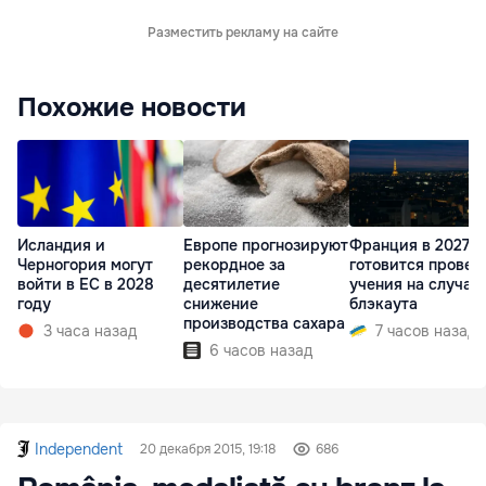
Разместить рекламу на сайте
Похожие новости
Исландия и
Европе прогнозируют
Франция в 2027 г
Черногория могут
рекордное за
готовится провес
войти в ЕС в 2028
десятилетие
учения на случай
году
снижение
блэкаута
производства сахара
3 часа назад
7 часов назад
6 часов назад
Independent
20 декабря 2015, 19:18
686