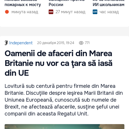
пожарных к мосту
России
ИИ школьниками
минута назад
27 минут назад
час назад
Independent
20 декабря 2015, 19:24
771
Oamenii de afaceri din Marea
Britanie nu vor ca ţara să iasă
din UE
Lovitură sub centură pentru firmele din Marea
Britanie. Discuţiile despre ieşirea Marii Britanii din
Uniunea Europeană, cunoscută sub numele de
Brexit, ne afectează afacerile, susţine şeful unei
companii din aceasta Regatul Unit.