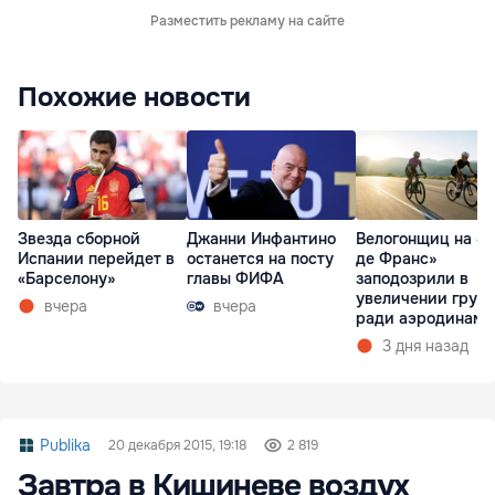
Разместить рекламу на сайте
Похожие новости
Звезда сборной
Джанни Инфантино
Велогонщиц на «Т
Испании перейдет в
останется на посту
де Франс»
«Барселону»
главы ФИФА
заподозрили в
увеличении груд
вчера
вчера
ради аэродинами
3 дня назад
Publika
20 декабря 2015, 19:18
2 819
Завтра в Кишиневе воздух