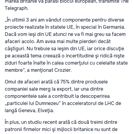
Marea Britanie va parăsi blocul european, transmite The
Telegraph.
„În ultimii 3 ani am vândut componente pentru diverse
proiecte realizate în statele UE, în special în Germania.
Dacă vom ieşi din UE atunci ne va fi mai greu sa facem
afaceri acolo. Am avea mai multe pierderi decât
câştiguri. Nu trebuie sa ieşim din UE, iar orice discuţie
pe această tema creează o incertitudine şi ridică nişte
ziduri foarte înalte în calea comerţului cu celelalte state
membre”, a menţionat Crozier.
Omul de afaceri arată că 75% dintre produsele
companiei sale merg la export, iar una dintre
componentele sale a contribuit la descoperirea
„particulei lui Dumnezeu” în acceleratorul de LHC de
langă Geneva, Elveţia.
În plus, un studiu recent arată că două treimi dintre
patronii firmelor mici şi mijlocii britanice nu sunt de