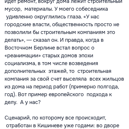
идет ремонт, вокруг дома лежит строительный
мусор, материалы. У моего собеседника
удивленно округлились глаза. «У нас
городские власти, общественность просто не
позволили бы строительным компаниям это
делать», ― сказал он. И правда, когда в
Восточном Берлине встал вопрос о
«реанимации» старых домов эпохи
социализма, в том числе возведения
дополнительных этажей, то строительная
компания за свой счет выселяла всех жильцов
из дома на период работ (примерно полгода,
год). Вот пример европейского подхода к
делу. А у нас?
Сценарий, по которому все происходит,
отработан в Кишиневе уже годами: во дворе