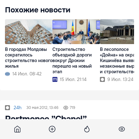
Похожие новости
В городах Молдовы
Строительство
В лесополосе
сократилось
объездной дороги
«Дойна» на окраи
строительство нового
вокруг Дрокии
Кишинёва выявил
жилья
перешло на новый
незаконные выру
этап
и строительство
14 Июл. 08:42
15 Июл. 21:14
9 Июл. 13:24
24h
30 мая 2012, 13:46
719
Portmonee ”Chanel”
contrafăcute, depistate de