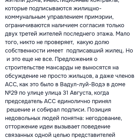
которые подписываются жилищно-
коммунальным управлением примэрии,
ограничиваются наличием согласия только
двух третей жителей последнего этажа. Мало
того, никто не проверяет, какую долю
собственности имеет подписавший жилец. Но
и это еще не все. Предложения о
строительстве мансарды не выносятся на
обсуждение не просто жильцов, а даже членов
АСС, как это было в Вадул-луй-Водэ в доме
№29 по улице улица 31 Августа, когда
председатель АСС единолично принял
решение и собирал подписи. Позиция
недовольных людей понятна: негодование,
отторжение идеи вызывает поведение
связанных одной целью представителей