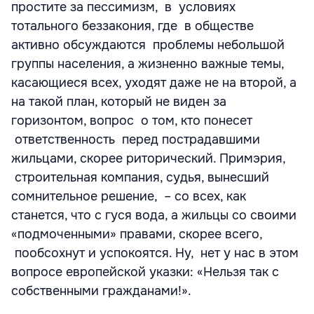
простите за пессимизм, в условиях
тотального беззакония, где в обществе
активно обсуждаются проблемы небольшой
группы населения, а жизненно важные темы,
касающиеся всех, уходят даже не на второй, а
на такой план, который не виден за
горизонтом, вопрос о том, кто понесет
ответственность перед пострадавшими
жильцами, скорее риторический. Примэрия,
строительная компания, судья, вынесший
сомнительное решение, – со всех, как
станется, что с гуся вода, а жильцы со своими
«подмоченными» правами, скорее всего,
пообсохнут и успокоятся. Ну, нет у нас в этом
вопросе европейской указки: «Нельзя так с
собственными гражданами!».