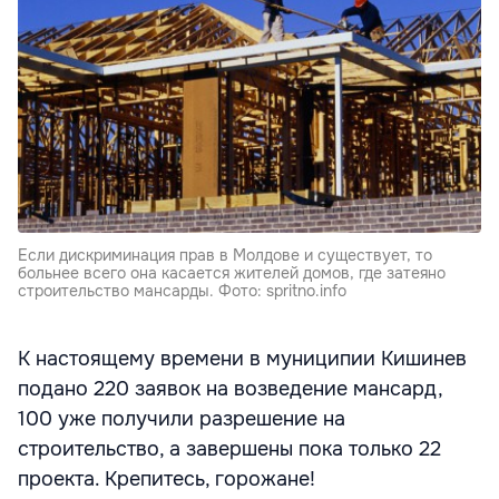
Если дискриминация прав в Молдове и существует, то
больнее всего она касается жителей домов, где затеяно
строительство мансарды. Фото: spritno.info
К настоящему времени в муниципии Кишинев
подано 220 заявок на возведение мансард,
100 уже получили разрешение на
строительство, а завершены пока только 22
проекта. Крепитесь, горожане!