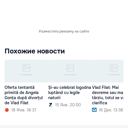
Разместить рекламу на сайте
Похожие новости
Oferta tentantă
Și-au celebrat logodna
Vlad Filat: Mai
primită de Angela
luptând cu legile
devreme sau mai
Gonța după divorțul
naturii
târziu, totul se va
de Vlad Filat
clarifica
15 Янв. 20:00
18 Фев. 18:37
16 Дек. 13:38