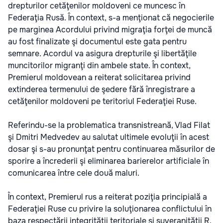
drepturilor cetăţenilor moldoveni ce muncesc în
Federaţia Rusă. În context, s-a menţionat că negocierile
pe marginea Acordului privind migraţia forţei de muncă
au fost finalizate şi documentul este gata pentru
semnare. Acordul va asigura drepturile şi libertăţile
muncitorilor migranţi din ambele state. În context,
Premierul moldovean a reiterat solicitarea privind
extinderea termenului de şedere fără înregistrare a
cetăţenilor moldoveni pe teritoriul Federaţiei Ruse.
Referindu-se la problematica transnistreană, Vlad Filat
şi Dmitri Medvedev au salutat ultimele evoluţii în acest
dosar şi s-au pronunţat pentru continuarea măsurilor de
sporire a încrederii şi eliminarea barierelor artificiale în
comunicarea între cele două maluri.
În context, Premierul rus a reiterat poziţia principială a
Federaţiei Ruse cu privire la soluţionarea conflictului în
baza respectării integrităţii teritoriale şi suveranităţii R.