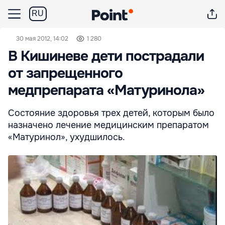
RU
30 мая 2012, 14:02
1 280
В Кишиневе дети пострадали
от запрещенного
медпрепарата «Матуринола»
Состояние здоровья трех детей, которым было
назначено лечение медицинским препаратом
«Матуринол», ухудшилось.