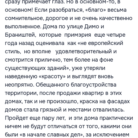
сразу примечает глаз. Но в основном-то, в
основном! Если разобраться, «благо» весьма
сомнительное, дорогое и не очень качественно
выполненное. Дома по улице Димо и
Браништей, которые примэрия еще четыре
года назад оценивала как «не европейский
стиль, но вполне удовлетворительный и
смотрится прилично, тем более на фоне
существующих зданий», уже утеряли
наведенную «красоту» и выглядят вновь
неопрятно. Обещанного благоустройства
территории, после продажи квартир в этих
домах, так и не произошло, краска на фасадах
домов стала грязной и местами отвалилась.
Пройдет еще пару лет, и эти дома практически
ничем не будут отличаться от того, какими они
были «в начале славных дел», за исключением