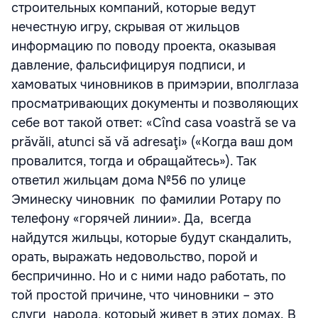
строительных компаний, которые ведут
нечестную игру, скрывая от жильцов
информацию по поводу проекта, оказывая
давление, фальсифицируя подписи, и
хамоватых чиновников в примэрии, вполглаза
просматривающих документы и позволяющих
себе вот такой ответ: «Cînd casa voastră se va
prăvăli, atunci să vă adresaţi» («Когда ваш дом
провалится, тогда и обращайтесь»). Так
ответил жильцам дома №56 по улице
Эминеску чиновник по фамилии Ротару по
телефону «горячей линии». Да, всегда
найдутся жильцы, которые будут скандалить,
орать, выражать недовольство, порой и
беспричинно. Но и с ними надо работать, по
той простой причине, что чиновники – это
слуги народа, который живет в этих домах.
В