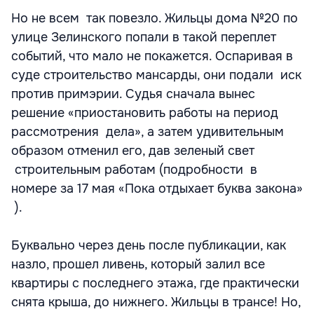
Но не всем так повезло. Жильцы дома №20 по
улице Зелинского попали в такой переплет
событий, что мало не покажется. Оспаривая в
суде строительство мансарды, они подали иск
против примэрии. Судья сначала вынес
решение «приостановить работы на период
рассмотрения дела», а затем удивительным
образом отменил его, дав зеленый свет
строительным работам (подробности в
номере за 17 мая «Пока отдыхает буква закона»
).
Буквально через день после публикации, как
назло, прошел ливень, который залил все
квартиры с последнего этажа, где практически
снята крыша, до нижнего. Жильцы в трансе! Но,