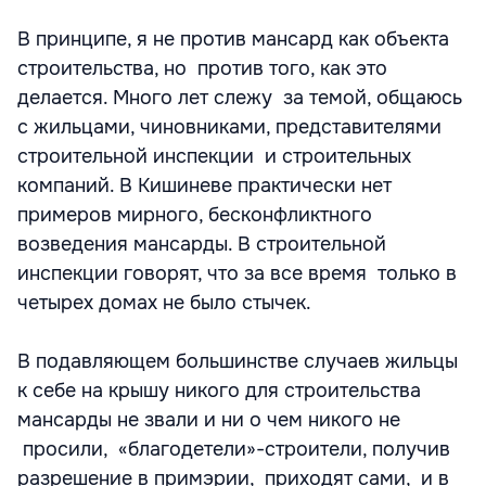
В принципе, я не против мансард как объекта
строительства, но против того, как это
делается. Много лет слежу за темой, общаюсь
с жильцами, чиновниками, представителями
строительной инспекции и строительных
компаний. В Кишиневе практически нет
примеров мирного, бесконфликтного
возведения мансарды. В строительной
инспекции говорят, что за все время только в
четырех домах не было стычек.
В подавляющем большинстве случаев жильцы
к себе на крышу никого для строительства
мансарды не звали и ни о чем никого не
просили, «благодетели»-строители, получив
разрешение в примэрии, приходят сами, и в