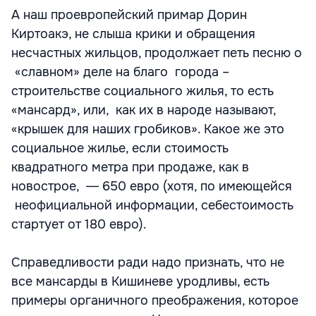
А наш проевропейский примар Дорин
Киртоакэ, не слыша крики и обращения
несчастных жильцов, продолжает петь песню о
«славном» деле на благо города –
строительстве социального жилья, то есть
«мансард», или, как их в народе называют,
«крышек для наших гробиков». Какое же это
социальное жилье, если стоимость
квадратного метра при продаже, как в
новострое, ― 650 евро (хотя, по имеющейся
неофициальной информации, себестоимость
стартует от 180 евро).
Справедливости ради надо признать, что не
все мансарды в Кишиневе уродливы, есть
примеры органичного преображения, которое