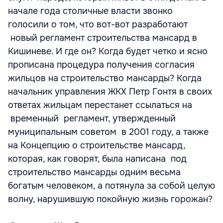
начале года столичные власти звонко
голосили о том, что вот-вот разработают
новый регламент строительства мансард в
Кишиневе. И где он? Когда будет четко и ясно
прописана процедура получения согласия
жильцов на строительство мансарды? Когда
начальник управления ЖКХ Петр Гонтя в своих
ответах жильцам перестанет ссылаться на
временный регламент, утвержденный
муниципальным советом в 2001 году, а также
на Концепцию о строительстве мансард,
которая, как говорят, была написана под
строительство мансарды одним весьма
богатым человеком, а потянула за собой целую
волну, нарушившую покойную жизнь горожан?