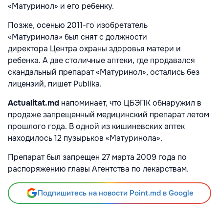
«Матуринол» и его ребенку.
Позже, осенью 2011-го изобретатель
«Матуринола» был снят с должности
директора Центра охраны здоровья матери и
ребенка. А две столичные аптеки, где продавался
скандальный препарат «Mатуринол», остались без
лицензий, пишет Publika.
Actualitat.
md
напоминает, что ЦБЭПК обнаружил в
продаже запрещенный медицинский препарат летом
прошлого года. В одной из кишиневских аптек
находилось 12 пузырьков «Матуринола».
Препарат был запрещен 27 марта 2009 года по
распоряжению главы Агентства по лекарствам.
Подпишитесь на новости Point.md в Google