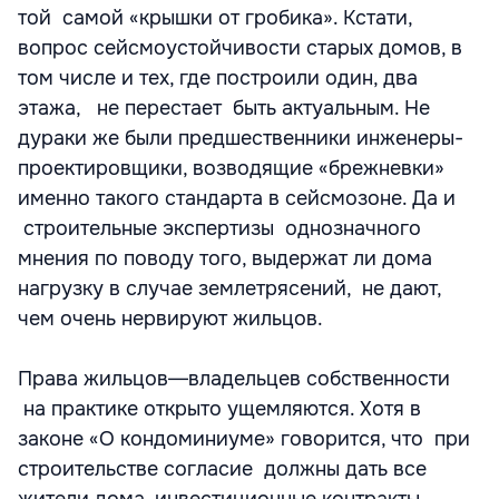
той самой «крышки от гробика». Кстати,
вопрос сейсмоустойчивости старых домов, в
том числе и тех, где построили один, два
этажа, не перестает быть актуальным. Не
дураки же были предшественники инженеры-
проектировщики, возводящие «брежневки»
именно такого стандарта в сейсмозоне. Да и
строительные экспертизы однозначного
мнения по поводу того, выдержат ли дома
нагрузку в случае землетрясений, не дают,
чем очень нервируют жильцов.
Права жильцов―владельцев собственности
на практике открыто ущемляются. Хотя в
законе «О кондоминиуме» говорится, что при
строительстве согласие должны дать все
жители дома, инвестиционные контракты,