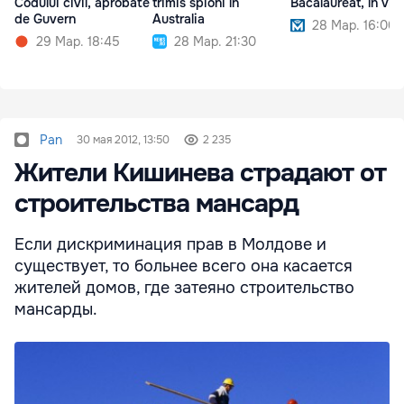
Codului civil, aprobate
trimis spioni în
Bacalaureat, în vig
de Guvern
Australia
28 Мар. 16:00
29 Мар. 18:45
28 Мар. 21:30
Pan
30 мая 2012, 13:50
2 235
Жители Кишинева страдают от
строительства мансард
Если дискриминация прав в Молдове и
существует, то больнее всего она касается
жителей домов, где затеяно строительство
мансарды.