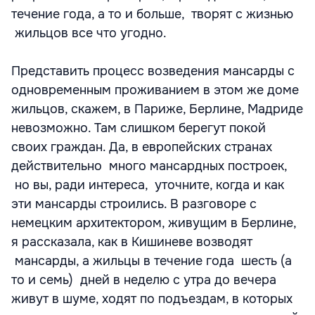
течение года, а то и больше, творят с жизнью
жильцов все что угодно.
Представить процесс возведения мансарды с
одновременным проживанием в этом же доме
жильцов, скажем, в Париже, Берлине, Мадриде
невозможно. Там слишком берегут покой
своих граждан. Да, в европейских странах
действительно много мансардных построек,
но вы, ради интереса, уточните, когда и как
эти мансарды строились. В разговоре с
немецким архитектором, живущим в Берлине,
я рассказала, как в Кишиневе возводят
мансарды, а жильцы в течение года шесть (а
то и семь) дней в неделю с утра до вечера
живут в шуме, ходят по подъездам, в которых