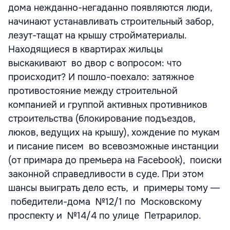
дома нежданно-негаданно появляются люди,
начинают устанавливать строительный забор,
лезут-тащат на крышу стройматериалы.
Находящиеся в квартирах жильцы
выскакивают во двор с вопросом: что
происходит? И пошло-поехало: затяжное
противостояние между строительной
компанией и группой активных противников
строительства (блокирование подъездов,
люков, ведущих на крышу), хождение по мукам
и писание писем во всевозможные инстанции
(от примара до премьера на Facebook), поиски
законной справедливости в суде. При этом
шансы выиграть дело есть, и примеры тому ―
победители-дома №12/1 по Московскому
проспекту и №14/4 по улице Петрарилор.