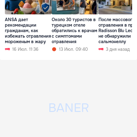
ANSA дает
Около 30 туристов в
После массового
рекомендации
турецком отеле
отравления в про
гражданам, как
обратились к врачам
Radisson Blu Leog
избежать отравления
с симптомами
не обнаружили
мороженым в жару
отравления
сальмонеллу
16 Июл. 11:36
13 Июл. 09:40
3 дня назад