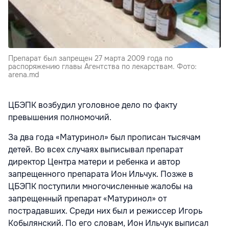
Препарат был запрещен 27 марта 2009 года по
распоряжению главы Агентства по лекарствам. Фото:
arena.md
ЦБЭПК возбудил уголовное дело по факту
превышения полномочий.
За два года «Матуринол» был прописан тысячам
детей. Во всех случаях выписывал препарат
директор Центра матери и ребенка и автор
запрещенного препарата Ион Ильчук. Позже в
ЦБЭПК поступили многочисленные жалобы на
запрещенный препарат «Матуринол» от
пострадавших. Среди них был и режиссер Игорь
Кобылянский. По его словам, Ион Ильчук выписал