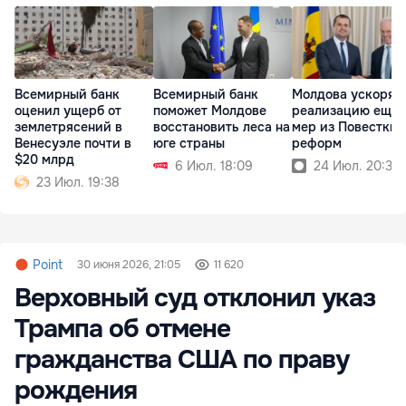
Всемирный банк
Всемирный банк
Молдова ускоряе
оценил ущерб от
поможет Молдове
реализацию ещё 
землетрясений в
восстановить леса на
мер из Повестки
Венесуэле почти в
юге страны
реформ
$20 млрд
6 Июл. 18:09
24 Июл. 20:34
23 Июл. 19:38
Point
30 июня 2026, 21:05
11 620
Верховный суд отклонил указ
Трампа об отмене
гражданства США по праву
рождения