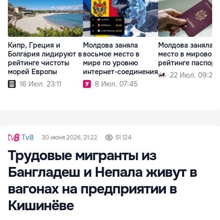
Кипр, Греция и
Молдова заняла
Молдова заняла 4
Болгария лидируют в
восьмое место в
место в мировом
рейтинге чистоты
мире по уровню
рейтинге паспорт
морей Европы
интернет-соединения
22 Июл. 09:29
16 Июл. 23:11
8 Июл. 07:45
Tv8
30 июня 2026, 21:22
51 124
Трудовые мигранты из
Бангладеш и Непала живут в
вагонах на предприятии в
Кишинёве