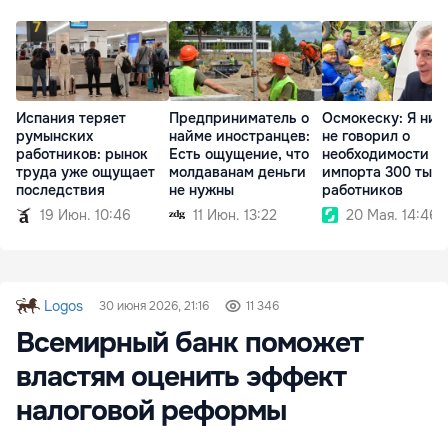
Испания теряет
Предприниматель о
Осмокеску: Я ник
румынских
найме иностранцев:
не говорил о
работников: рынок
Есть ощущение, что
необходимости
труда уже ощущает
молдаванам деньги
импорта 300 тыс
последствия
не нужны
работников
19 Июн. 10:46
11 Июн. 13:22
20 Мая. 14:46
Logos
30 июня 2026, 21:16
11 346
Всемирный банк поможет
властям оценить эффект
налоговой реформы