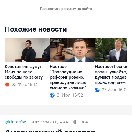
Разместить рекламу на сайте
Похожие новости
Константин Цуцу:
Нэстасе:
Нэстасе: Господа
Меня лишили
"Правосудие не
послы, узнайте, ч
свободы по заказу
реформировано,
думают молдаван
правосудие лишь
происходящем
22 Фев. 16:14
сменило хозяина"
27 Июл. 16:00
31 Июл. 16:52
Interfax
31 декабря 2018, 14:44
1 304