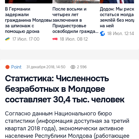
В Германии
После восьми и
Додон: Мы риску
задержали
четырех лет
остаться молдав
гражданина Молдовы
заключения в
землёй без молда
за шпионаж с
Приднестровье
на ней
помощью дрона
освободили граждан
18 Июл. 12:14
Молдовы
17 Июл. 17:00
18 Июл. 08:12
Point
31 декабря 2018, 14:50
2 596
Статистика: Численность
безработных в Молдове
составляет 30,4 тыс. человек
Согласно данным Национального бюро
статистики (информация доступная за третий
квартал 2018 года), экономически активное
население Республики Молдова (работающее