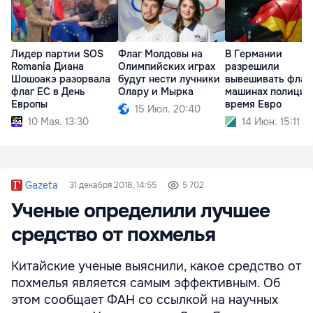
Лидер партии SOS
Флаг Молдовы на
В Германии
Romania Диана
Олимпийских играх
разрешили
Шошоакэ разорвала
будут нести лучники
вывешивать флаг
флаг ЕС в День
Олару и Мырка
машинах полиции
Европы
время Евро
15 Июл. 20:40
10 Мая. 13:30
14 Июн. 15:11
Gazeta
31 декабря 2018, 14:55
5 702
Ученые определили лучшее
средство от похмелья
Китайские ученые выяснили, какое средство от
похмелья является самым эффективным. Об
этом сообщает ФАН со ссылкой на научных