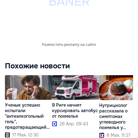
Разместить рекламу на сайте
Похожие новости
Ученые успешно
В Риге начнет
Нутрициолог
испытали
курсировать автобус
рассказала о
"антиалкогольный
от похмелья
симптомах
гель",
углеводного
29 Апр. 09:43
предотвращающий
похмелья у
похмелье
сладкоежек
17 Мая. 12:30
8 Мая. 11:27