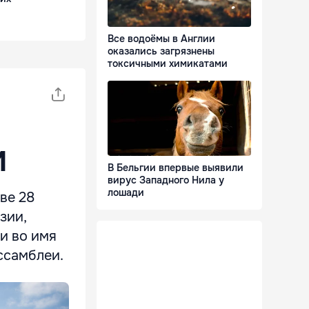
Все водоёмы в Англии
оказались загрязнены
токсичными химикатами
М
В Бельгии впервые выявили
вирус Западного Нила у
лошади
ве 28
зии,
и во имя
ссамблеи.