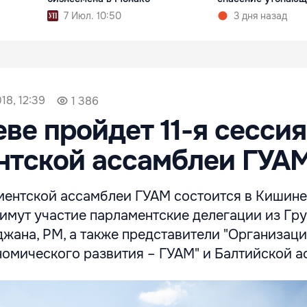
7 Июл. 10:50
3 дня назад
18, 12:39
1 386
ве пройдет 11-я сессия
нтской ассамблеи ГУА
аментской ассамблеи ГУАМ состоится в Кишине
римут участие парламентские делегации из Гру
жана, РМ, а также представители "Организаци
номического развития – ГУАМ" и Балтийской а