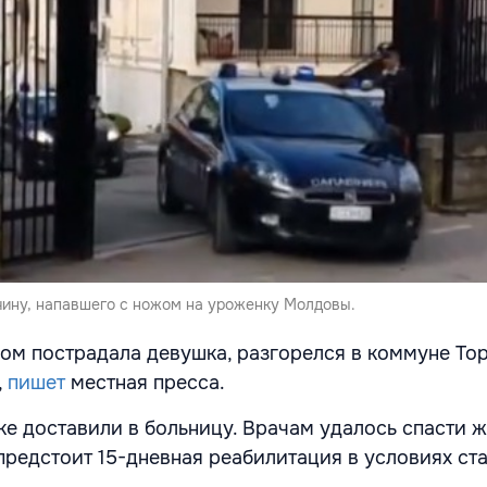
ину, напавшего с ножом на уроженку Молдовы.
ром пострадала девушка, разгорелся в коммуне Тор
,
пишет
местная пресса.
ке доставили в больницу. Врачам удалось спасти 
 предстоит 15-дневная реабилитация в условиях ст