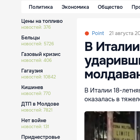
Политика
Экономика
Общество
Пр
Цены на топливо
новостей:
376
21 августа 20
Point
Бельцы
В Италии
новостей:
5726
Газовый кризис
ударивш
новостей:
406
молдава
Гагаузия
новостей:
10842
Кишинев
В Италии 18-летн
новостей:
770
оказалась в тяжел
ДТП в Молдове
новостей:
7821
Нет войне
новостей:
131
Приднестровье