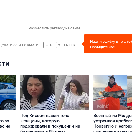
Разместить рекламу на сайте
Нашли ошибку в тексте
+
делите ее и нажмите
CTRL
ENTER
Сообщите нам!
сти
Под Киевом нашли тело
Военный из Молдо
го за
женщины, которую
устроился крабол
во на
подозревали в покушении на
Норвегию и награ
бизнесмена в Монако
спасение утопающ