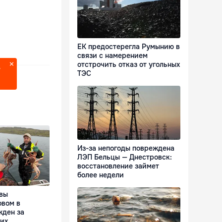
ЕК предостерегла Румынию в
связи с намерением
отстрочить отказ от угольных
?
ТЭС
Из-за непогоды повреждена
ЛЭП Бельцы — Днестровск:
восстановление займет
более недели
вы
овом в
жден за
их