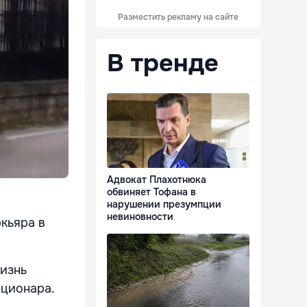
Разместить рекламу на сайте
В тренде
Адвокат Плахотнюка
обвиняет Тофана в
нарушении презумпции
невиновности
кьяра в
жизнь
ационара.