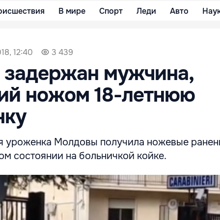
оисшествия
В мире
Спорт
Леди
Авто
Нау
18, 12:40
3 439
 задержан мужчина,
ий ножом 18-летнюю
нку
яя уроженка Молдовы получила ножевые ранен
ом состоянии на больничкой койке.