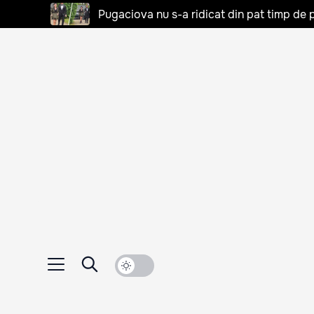
Pugaciova nu s-a ridicat din pat timp de pa