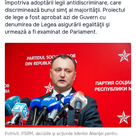
împotriva adoptării legii antidiscriminare, care
discriminează bunul simţ al majorităţii. Proiectul
de lege a fost aprobat azi de Guvern cu
denumirea de Legea asigurării egalităţii şi
urmează a fi examinat de Parlament.
Potrivit, PSRM, deciziile şi acţiunile liderilor Alianţei pentru