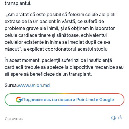
transplantul.
„Am arătat că este posibil să folosim celule ale pielii
extrase de la un pacient în vârstă, ce suferă de
probleme grave ale inimii, şi să obţinem în laborator
celule cardiace tinere şi sănătoase, echivalentul
celulelor existente în inima sa imediat după ce s-a
născut”, a explicat coordonatorul acestui studiu.
În acest moment, pacienţii suferinzi de insuficienţă
cardiacă trebuie să apeleze la dispozitive mecanice sau
să spere să beneficieze de un transplant.
Sursa:
www.union.md
Подпишитесь на новости Point.md в Google
Источник