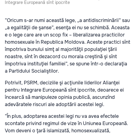
Integrare Europeană sînt ipocrite
”Oricum s-ar numi această lege, „a antidiscriminării” sau
„a egalităţii de şanse”, esenţa ei nu se schimbă. Aceasta
e o lege care are un scop fix – liberalizarea practicilor
homosexuale în Republica Moldova. Aceste practici sînt
împotriva bunului simţ al majorităţii populaţiei ţării
noastre, sînt în dezacord cu morala creştină şi sînt
împotriva instituţiei familiei”, se spune într-o declaraţia
a Partidului Socialiştilor.
Potrivit, PSRM, deciziile şi acţiunile liderilor Alianţei
pentru Integrare Europeană sînt ipocrite, deoarece ei
încearcă să manipuleze opinia publică, ascunzînd
adevăratele riscuri ale adoptării acestei legi.
”În plus, adoptarea acestei legi nu va avea efectele
scontate privind regimul de vize în Uniunea Europeană.
Vom deveni o ţară islamizată, homosexualizată,