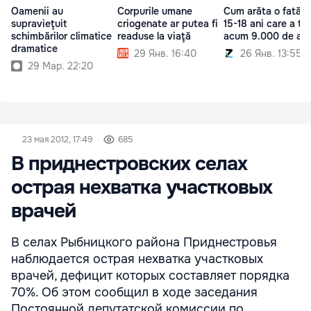
Oamenii au
Corpurile umane
Cum arăta o fată d
supravieţuit
criogenate ar putea fi
15-18 ani care a tră
schimbărilor climatice
readuse la viaţă
acum 9.000 de ani
dramatice
29 Янв. 16:40
26 Янв. 13:55
29 Мар. 22:20
23 мая 2012, 17:49
685
В приднестровских селах
острая нехватка участковых
врачей
В селах Рыбницкого района Приднестровья
наблюдается острая нехватка участковых
врачей, дефицит которых составляет порядка
70%. Об этом сообщил в ходе заседания
Постоянной депутатской комиссии по