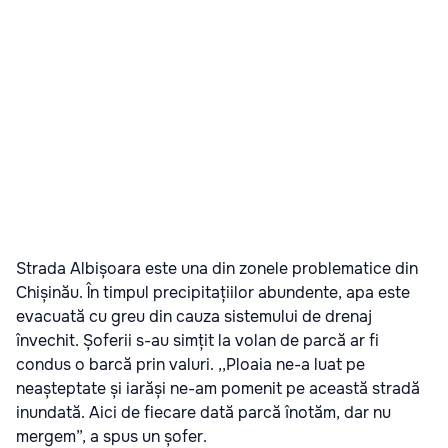
Strada Albișoara este una din zonele problematice din
Chișinău. În timpul precipitațiilor abundente, apa este
evacuată cu greu din cauza sistemului de drenaj
învechit. Șoferii s-au simțit la volan de parcă ar fi
condus o barcă prin valuri. ,,Ploaia ne-a luat pe
neașteptate și iarăși ne-am pomenit pe această stradă
inundată. Aici de fiecare dată parcă înotăm, dar nu
mergem”, a spus un șofer.