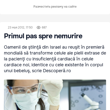
Разместить рекламу на сайте
23 мая 2012, 17:50
687
Primul pas spre nemurire
Oamenii de ştiinţă din Israel au reuşit în premieră
mondială să transforme celule ale pielii extrase de
la pacienţi cu insuficienţă cardiacă în celule
cardiace noi, identice cu cele existente în corpul
unui bebeluş, scrie Descoperă.ro