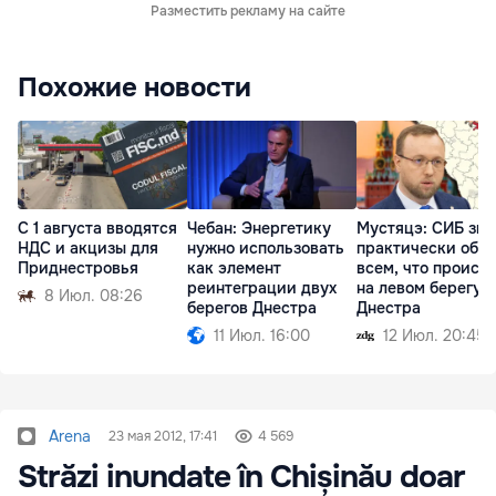
Разместить рекламу на сайте
Похожие новости
С 1 августа вводятся
Чебан: Энергетику
Мустяцэ: СИБ зна
НДС и акцизы для
нужно использовать
практически обо
Приднестровья
как элемент
всем, что происх
реинтеграции двух
на левом берегу
8 Июл. 08:26
берегов Днестра
Днестра
11 Июл. 16:00
12 Июл. 20:45
Arena
23 мая 2012, 17:41
4 569
Străzi inundate în Chișinău doar