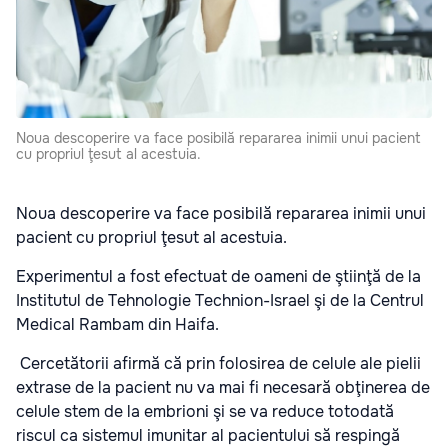
Noua descoperire va face posibilă repararea inimii unui pacient
cu propriul ţesut al acestuia.
Noua descoperire va face posibilă repararea inimii unui
pacient cu propriul ţesut al acestuia.
Experimentul a fost efectuat de oameni de ştiinţă de la
Institutul de Tehnologie Technion-Israel şi de la Centrul
Medical Rambam din Haifa.
Cercetătorii afirmă că prin folosirea de celule ale pielii
extrase de la pacient nu va mai fi necesară obţinerea de
celule stem de la embrioni şi se va reduce totodată
riscul ca sistemul imunitar al pacientului să respingă