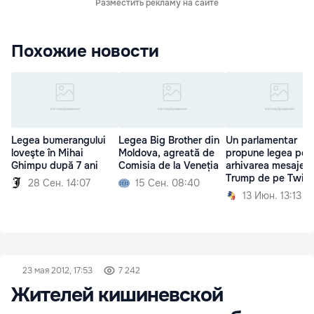
Разместить рекламу на сайте
Похожие новости
Legea bumerangului
Legea Big Brother din
Un parlamentar
loveşte în Mihai
Moldova, agreată de
propune legea pen
Ghimpu după 7 ani
Comisia de la Veneția
arhivarea mesajelor
Trump de pe Twitt
28 Сен. 14:07
15 Сен. 08:40
13 Июн. 13:13
23 мая 2012, 17:53
7 242
Жителей кишиневской