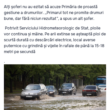
Alți șoferi nu au ezitat să acuze Primăria de proastă
gestiune a drumurilor. ,,Primarul tot ne promite drumuri
bune, dar fără niciun rezultat”, a spus un alt șofer.
Potrivit Serviciului Hidrometeorologic de Stat, ploile
vor continua și mâine. Pe arii extinse se așteaptă ploi de
scurtă durată cu descărcări electrice, local averse
puternice cu grindină și vijelie în rafale de până la 15-18
metri pe secundă
.