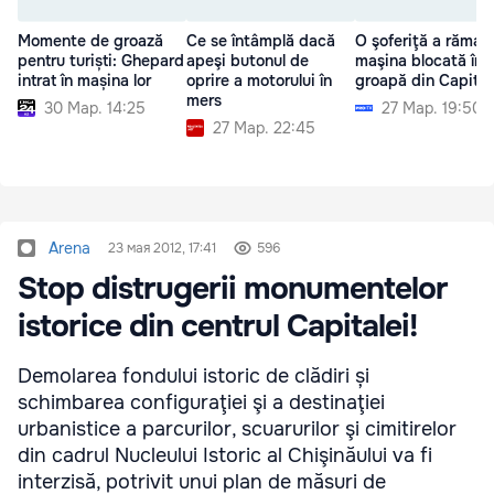
Momente de groază
Ce se întâmplă dacă
O şoferiţă a rămas
pentru turiști: Ghepard
apeşi butonul de
maşina blocată înt
intrat în mașina lor
oprire a motorului în
groapă din Capital
mers
30 Мар. 14:25
27 Мар. 19:50
27 Мар. 22:45
Arena
23 мая 2012, 17:41
596
Stop distrugerii monumentelor
istorice din centrul Capitalei!
Demolarea fondului istoric de clădiri și
schimbarea configuraţiei şi a destinaţiei
urbanistice a parcurilor, scuarurilor şi cimitirelor
din cadrul Nucleului Istoric al Chişinăului va fi
interzisă, potrivit unui plan de măsuri de