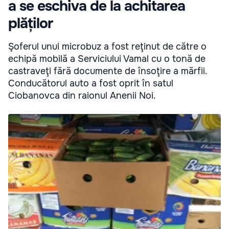
a se eschiva de la achitarea
plăților
Şoferul unui microbuz a fost reţinut de către o
echipă mobilă a Serviciului Vamal cu o tonă de
castraveţi fără documente de însoţire a mărfii.
Conducătorul auto a fost oprit în satul
Ciobanovca din raionul Anenii Noi.