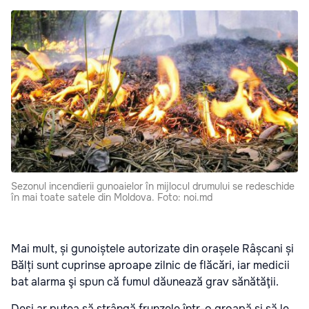
Sezonul incendierii gunoaielor în mijlocul drumului se redeschide
în mai toate satele din Moldova. Foto: noi.md
Mai mult, și gunoiștele autorizate din orașele Râșcani și
Bălți sunt cuprinse aproape zilnic de flăcări, iar medicii
bat alarma şi spun că fumul dăunează grav sănătăţii.
Deși ar putea să strângă frunzele într-o groapă și să le