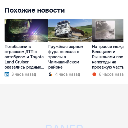
Похожие новости
Погибшими в
Гружёная зерном
На трассе между
страшном ДТП с
фура съехала с
Бельцами и
автобусом и Toyota
трассы в
Рышканами после
Land Cruiser
Чимишлийском
непогоды на
оказались родные
районе
проезжую часть
братья
упали деревья
3 часа назад
4 часа назад
6 часов назад