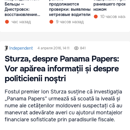
Бельцы —
продолжаются
ранившего прохо
Днестровск:
проверки: выявлены
ножом
восстановление
нетрезвые водители
10 часов назад
займет более недели
час назад
9 часов назад
Independent
4 апреля 2016, 14:11
841
Sturza, despre Panama Papers:
Vor apărea informații și despre
politicienii noştri
Fostul premier Ion Sturza susține că investigația
„Panama Papers” urmează să scoată la iveală și
nume ale cetățenilor moldoveni suspectați că au
manevrat adevărate averi cu ajutorul montajelor
financiare sofisticate prin paradisurile fiscale.