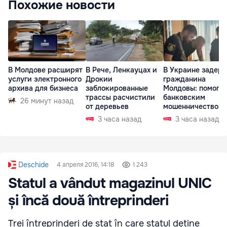
Похожие новости
В Молдове расширят
В Рече, Ленкауцах и
В Украине задер
услуги электронного
Дрокии
гражданина
архива для бизнеса
заблокированные
Молдовы: помогал
трассы расчистили
банковским
26 минут назад
от деревьев
мошенничеством 
Чехии
3 часа назад
3 часа назад
Deschide
4 апреля 2016, 14:18
1 243
Statul a vândut magazinul UNIC
și încă două întreprinderi
Trei întreprinderi de stat în care statul deține