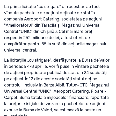
La prima licitație "cu strigare" din acest an au fost
vîndute pachetele de acțiuni deținute de stat în
compania Aeroport Catering, societatea pe acţiuni
"Amelioratorul" din Taraclia și Magazinul Universal
Central "UNIC" din Chișinău. Cel mai mare preț,
respectiv 252 milioane de lei, a fost oferit de
cumpărător pentru 85 la sută din acțiunile magazinului
universal central.
La licitaţiile „cu strigare", desfășurate la Bursa de Valori
în perioada 4-8 aprilie, vor fi puse în vînzare pachetele
de acţiuni proprietate publică de stat din 24 societăţi
pe acţiuni. În 12 din aceste societăți statul deține
controlul, inclusiv în Barza Albă, Tutun–CTC, Magazinul
Universal Central "UNIC", Aeroport Catering, Floare -
Carpet. Suma totală a mijloacelor financiare, raportată
la preţurile iniţiale de vînzare a pachetelor de acțiuni
expuse la Bursa de Valori, se estimează la peste un