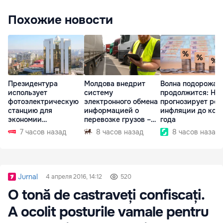
Похожие новости
Президентура
Молдова внедрит
Волна подорожан
использует
систему
продолжится: НБ
фотоэлектрическую
электронного обмена
прогнозирует рос
станцию для
информацией о
инфляции до кон
экономии
перевозке грузов –
года
электроэнергии
eFTI
7 часов назад
8 часов назад
8 часов назад
Jurnal
4 апреля 2016, 14:12
520
O tonă de castraveți confiscați.
A ocolit posturile vamale pentru