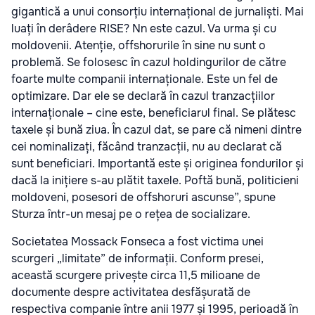
gigantică a unui consorțiu internațional de jurnaliști. Mai
luați în derâdere RISE? Nn este cazul. Va urma și cu
moldovenii. Atenție, offshorurile în sine nu sunt o
problemă. Se folosesc în cazul holdingurilor de către
foarte multe companii internaționale. Este un fel de
optimizare. Dar ele se declară în cazul tranzacțiilor
internaționale – cine este, beneficiarul final. Se plătesc
taxele și bună ziua. În cazul dat, se pare că nimeni dintre
cei nominalizați, făcând tranzacții, nu au declarat că
sunt beneficiari. Importantă este și originea fondurilor și
dacă la inițiere s-au plătit taxele. Poftă bună, politicieni
moldoveni, posesori de offshoruri ascunse”, spune
Sturza într-un mesaj pe o rețea de socializare.
Societatea Mossack Fonseca a fost victima unei
scurgeri „limitate” de informații. Conform presei,
această scurgere privește circa 11,5 milioane de
documente despre activitatea desfășurată de
respectiva companie între anii 1977 și 1995, perioadă în