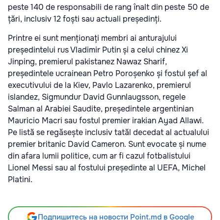
peste 140 de responsabili de rang înalt din peste 50 de
țări, inclusiv 12 foști sau actuali președinți.
Printre ei sunt menționați membri ai anturajului
președintelui rus Vladimir Putin și a celui chinez Xi
Jinping, premierul pakistanez Nawaz Sharif,
președintele ucrainean Petro Poroșenko și fostul șef al
executivului de la Kiev, Pavlo Lazarenko, premierul
islandez, Sigmundur David Gunnlaugsson, regele
Salman al Arabiei Saudite, președintele argentinian
Mauricio Macri sau fostul premier irakian Ayad Allawi.
Pe listă se regăsește inclusiv tatăl decedat al actualului
premier britanic David Cameron. Sunt evocate și nume
din afara lumii politice, cum ar fi cazul fotbalistului
Lionel Messi sau al fostului președinte al UEFA, Michel
Platini.
Подпишитесь на новости Point.md в Google