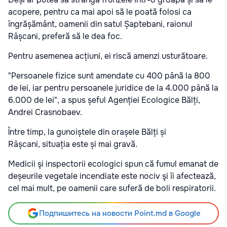
acopere, pentru ca mai apoi să le poată folosi ca
îngrășământ, oamenii din satul Șaptebani, raionul
Râșcani, preferă să le dea foc.
Pentru asemenea acțiuni, ei riscă amenzi usturătoare.
"Persoanele fizice sunt amendate cu 400 până la 800
de lei, iar pentru persoanele juridice de la 4.000 până la
6.000 de lei", a spus șeful Agenției Ecologice Bălți,
Andrei Crasnobaev.
Între timp, la gunoiștele din orașele Bălți și
Râșcani, situația este și mai gravă.
Medicii şi inspectorii ecologici spun că fumul emanat de
deșeurile vegetale incendiate este nociv şi îi afectează,
cel mai mult, pe oamenii care suferă de boli respiratorii.
Подпишитесь на новости Point.md в Google