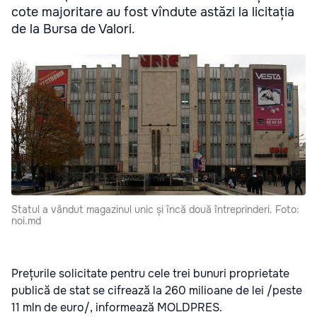
cote majoritare au fost vîndute astăzi la licitația
de la Bursa de Valori.
Statul a vândut magazinul unic și încă două întreprinderi. Foto:
noi.md
Prețurile solicitate pentru cele trei bunuri proprietate
publică de stat se cifrează la 260 milioane de lei /peste
11 mln de euro/, informează MOLDPRES.