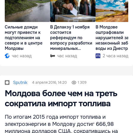
Сильные дожди
В Делакэу 1 ноября
В Молдове
могут привести к
состоится
оштрафовали
подтоплениям на
референдум по
нарушителей за
севере и в центре
вопросу разработки
незаконный забор
Молдовы
минеральных
воды из Днестра
ресурсов
час назад
час назад
2 часа назад
Sputnik
4 апреля 2016, 14:20
1 309
Молдова более чем на треть
сократила импорт топлива
По итогам 2015 года импорт топлива и
электроэнергии в Молдову достиг 666,98
миллиона долларов США, сократившись на