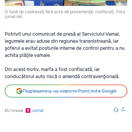
O tonă de castraveţi fără acte de provenienţă, confiscați. Foto:
jurnal.md
Potrivit unui comunicat de presă al Serviciului Vamal,
legumele erau aduse din regiunea transnistreană, iar
şoferul a evitat posturile interne de control pentru a nu
achita plăţile vamale.
Din acest motiv, marfa a fost confiscată, iar
conducătorul auto riscă o amendă contravenţională.
Подпишитесь на новости Point.md в Google
Источник
Jurnal