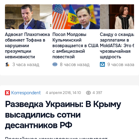
Адвокат Плахотнюка
Посол Молдовы
Санду о скандале
обвиняет Тофана в
Кульминский
зарплатами в
нарушении
возвращается в США
MoldATSA: Это бы
презумпции
с амбициозной
чрезвычайная
невиновности
повесткой
щедрость
3 часа назад
8 часов назад
9 часов назад
Korrespondent
4 апреля 2016, 14:10
4 397
Разведка Украины: В Крыму
высадились сотни
десантников РФ