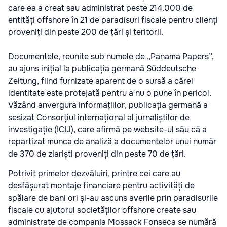
care ea a creat sau administrat peste 214.000 de
entități offshore în 21 de paradisuri fiscale pentru clienți
proveniți din peste 200 de țări și teritorii.
Documentele, reunite sub numele de „Panama Papers”,
au ajuns inițial la publicația germană Süddeutsche
Zeitung, fiind furnizate aparent de o sursă a cărei
identitate este protejată pentru a nu o pune în pericol.
Văzând anvergura informațiilor, publicația germană a
sesizat Consorțiul internațional al jurnaliștilor de
investigație (ICIJ), care afirmă pe website-ul său că a
repartizat munca de analiză a documentelor unui număr
de 370 de ziariști proveniți din peste 70 de țări.
Potrivit primelor dezvăluiri, printre cei care au
desfășurat montaje financiare pentru activități de
spălare de bani ori și-au ascuns averile prin paradisurile
fiscale cu ajutorul societăților offshore create sau
administrate de compania Mossack Fonseca se numără