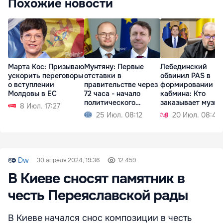
Похожие новости
Марта Кос: Призываю
Мунтяну: Первые
Лебединский
ускорить переговоры
отставки в
обвинил PAS в
о вступлении
правительстве через
формировании
Молдовы в ЕС
72 часа - начало
кабмина: Кто
политического
заказывает музык
8 Июл. 17:27
кризиса
тот и танцует
25 Июл. 08:12
20 Июл. 08:42
Dw
30 апреля 2024, 19:36
12 459
В Киеве сносят памятник в
честь Переяславской рады
В Киеве начался снос композиции в честь