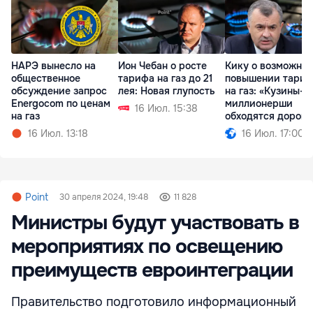
НАРЭ вынесло на
Ион Чебан о росте
Кику о возможно
общественное
тарифа на газ до 21
повышении тари
обсуждение запрос
лея: Новая глупость
на газ: «Кузины-
Energocom по ценам
миллионерши
16 Июл. 15:38
на газ
обходятся дорого.
16 Июл. 13:18
16 Июл. 17:00
Point
30 апреля 2024, 19:48
11 828
Министры будут участвовать в
мероприятиях по освещению
преимуществ евроинтеграции
Правительство подготовило информационный