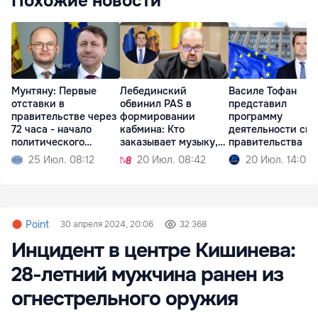
Похожие новости
Мунтяну: Первые
Лебединский
Василе Тофан
отставки в
обвинил PAS в
представил
правительстве через
формировании
программу
72 часа - начало
кабмина: Кто
деятельности сво
политического
заказывает музыку,
правительства
кризиса
тот и танцует
25 Июл. 08:12
20 Июл. 08:42
20 Июл. 14:08
Point
30 апреля 2024, 20:06
32 368
Инцидент в центре Кишинева:
28-летний мужчина ранен из
огнестрельного оружия