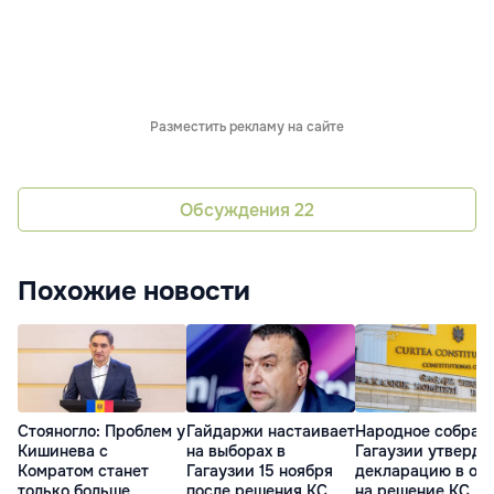
Разместить рекламу на сайте
Обсуждения
22
Похожие новости
Стояногло: Проблем у
Гайдаржи настаивает
Народное собран
Кишинева с
на выборах в
Гагаузии утверди
Комратом станет
Гагаузии 15 ноября
декларацию в отв
только больше
после решения КС
на решение КС