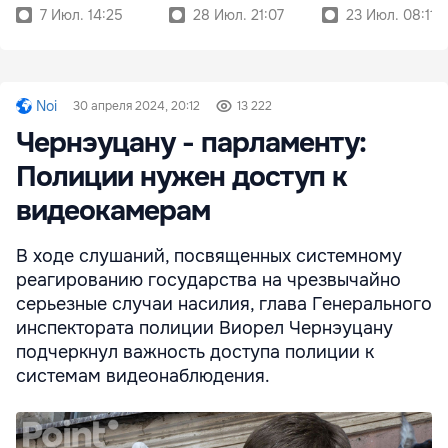
палаты
7 Июл. 14:25
28 Июл. 21:07
23 Июл. 08:11
Noi
30 апреля 2024, 20:12
13 222
Чернэуцану - парламенту:
Полиции нужен доступ к
видеокамерам
В ходе слушаний, посвященных системному
реагированию государства на чрезвычайно
серьезные случаи насилия, глава Генерального
инспектората полиции Виорел Чернэуцану
подчеркнул важность доступа полиции к
системам видеонаблюдения.