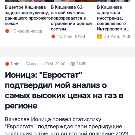
В центре Кишинева
В Кишиневе 63-
В Кишиневе
задержали мужчину,
летний мужчина
задержали
ранившего прохожего
подозревается в
иностранца,
ножом
ограблении родной
объявленного
сестры
Интерполом в
10 часов назад
международный
10 Июл. 16:34
23 Июл. 21:38
розыск
Point
30 апреля 2024, 20:00
36 151
Ионицэ: "Евростат"
подтвердил мой анализ о
самых высоких ценах на газ в
регионе
Вячеслав Ионицэ привел статистику
"Евростата", подтверждая свои предыдущие
заявления о том, что во второй половине 2023