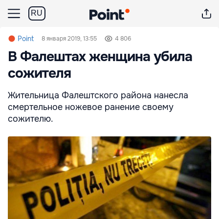
RU
Point
8 января 2019, 13:55
4 806
В Фалештах женщина убила
сожителя
Жительница Фалештского района нанесла
смертельное ножевое ранение своему
сожителю.