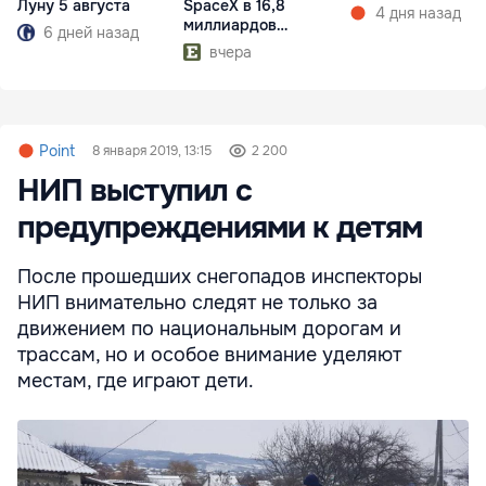
Луну 5 августа
SpaceX в 16,8
4 дня назад
миллиардов
6 дней назад
долларов
вчера
Point
8 января 2019, 13:15
2 200
НИП выступил с
предупреждениями к детям
После прошедших снегопадов инспекторы
НИП внимательно следят не только за
движением по национальным дорогам и
трассам, но и особое внимание уделяют
местам, где играют дети.