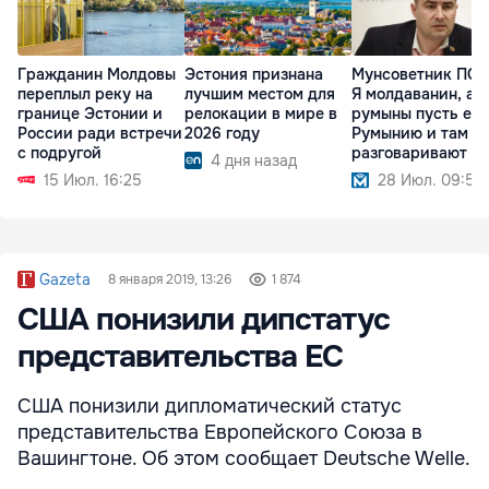
Гражданин Молдовы
Эстония признана
Мунсоветник ПСР
переплыл реку на
лучшим местом для
Я молдаванин, а
границе Эстонии и
релокации в мире в
румыны пусть еду
России ради встречи
2026 году
Румынию и там
с подругой
разговаривают
4 дня назад
15 Июл. 16:25
28 Июл. 09:51
Gazeta
8 января 2019, 13:26
1 874
США понизили дипстатус
представительства ЕС
США понизили дипломатический статус
представительства Европейского Союза в
Вашингтоне. Об этом сообщает Deutsche Welle.