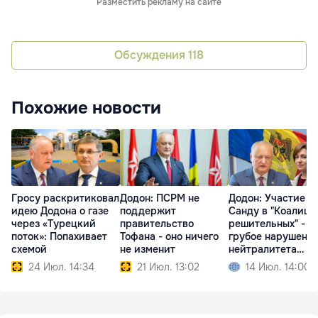
Разместить рекламу на сайте
Обсуждения
118
Похожие новости
Гросу раскритиковал
Додон: ПСРМ не
Додон: Участие
идею Додона о газе
поддержит
Санду в "Коалици
через «Турецкий
правительство
решительных" -
поток»: Попахивает
Тофана - оно ничего
грубое нарушени
схемой
не изменит
нейтралитета
Молдовы
24 Июл. 14:34
21 Июл. 13:02
14 Июл. 14:00