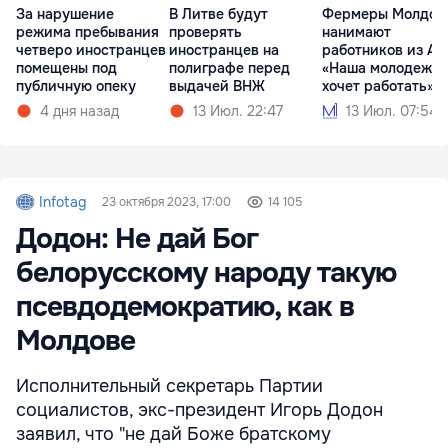
За нарушение
В Литве будут
Фермеры Молдов
режима пребывания
проверять
нанимают
четверо иностранцев
иностранцев на
работников из Аз
помещены под
полиграфе перед
«Наша молодежь 
публичную опеку
выдачей ВНЖ
хочет работать»
4 дня назад
13 Июл. 22:47
13 Июл. 07:54
Infotag
23 октября 2023, 17:00
14 105
Додон: Не дай Бог
белорусскому народу такую
псевдодемократию, как в
Молдове
Исполнительный секретарь Партии
социалистов, экс-президент Игорь Додон
заявил, что "не дай Боже братскому