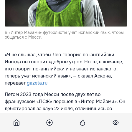
В «Интер Майами» футболисты учат испанский язык, чтобы
общаться с Месси.
«Я не слышал, чтобы Лео говорил по-английски.
Иногда он говорит «доброе утро». Но те, в команде,
кто говорит по-английски и не знает испанского,
теперь учат испанский язык», — сказал Аскона,
передает
gazeta.ru
Летом 2023 года Месси после двух лет во
французском «ПСЖ» перешел в «Интер Майами». Он
дебютировал за клуб 22 июля, отличившись со
штрафного в первом матче. 20 августа аргентинец
завоевал первый трофей в Америке. «Интер
Майами» стал обладателем Кубка лиг, обыграв в