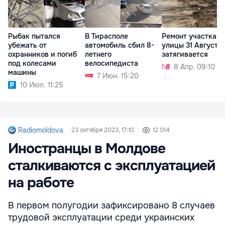
Рыбак пытался
В Тирасполе
Ремонт участка
убежать от
автомобиль сбил 8-
улицы 31 Августа
охранников и погиб
летнего
затягивается
под колесами
велосипедиста
8 Апр. 09:10
машины
7 Июн. 15:20
10 Июл. 11:25
Radiomoldova
23 октября 2023, 17:10
12 014
Иностранцы в Молдове
сталкиваются с эксплуатацией
на работе
В первом полугодии зафиксировано 8 случаев
трудовой эксплуатации среди украинских