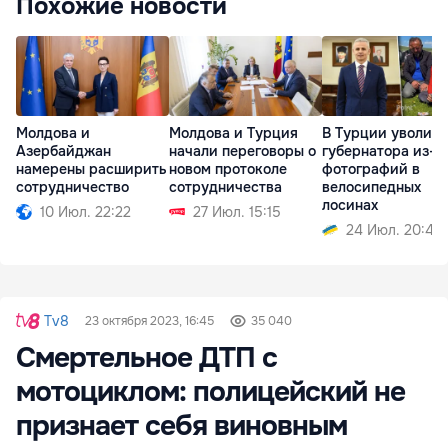
Похожие новости
Молдова и
Молдова и Турция
В Турции уволил
Азербайджан
начали переговоры о
губернатора из-з
намерены расширить
новом протоколе
фотографий в
сотрудничество
сотрудничества
велосипедных
лосинах
10 Июл. 22:22
27 Июл. 15:15
24 Июл. 20:45
Tv8
23 октября 2023, 16:45
35 040
Смертельное ДТП с
мотоциклом: полицейский не
признает себя виновным