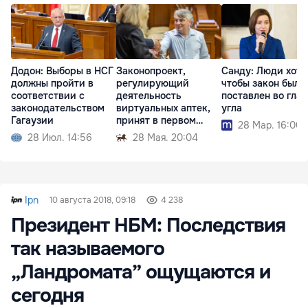
Додон: Выборы в НСГ
Законопроект,
Санду: Люди хотя
должны пройти в
регулирующий
чтобы закон был
соответствии с
деятельность
поставлен во глав
законодательством
виртуальных аптек,
угла
Гагаузии
принят в первом
28 Мар. 16:00
чтении
28 Июл. 14:56
28 Мая. 20:04
Ipn
10 августа 2018, 09:18
4 238
Президент НБМ: Последствия
так называемого
„Ландромата” ощущаются и
сегодня