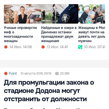
Ученые опровергли
Найденные в озере в
Женщины в Молд
миф о
Данченах останки
живут почти на
многозадачности
принадлежат двум
девять лет дольш
женщин
женщинам
мужчин
14 Июл. 14:08
13 Июл. 14:41
10 Июл. 07:45
Point
10 августа 2018, 09:19
25 389
Для промульгации закона о
стадионе Додона могут
отстранить от должности