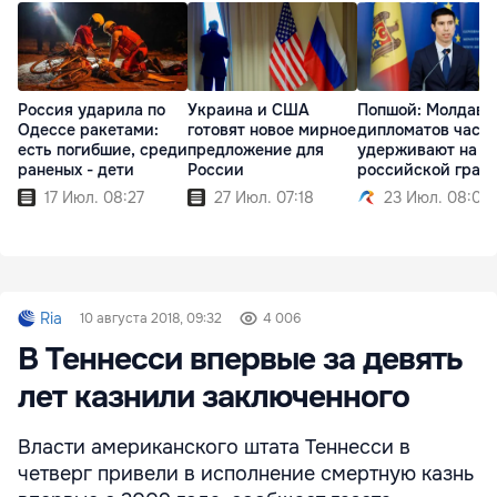
Россия ударила по
Украина и США
Попшой: Молдавс
Одессе ракетами:
готовят новое мирное
дипломатов часа
есть погибшие, среди
предложение для
удерживают на
раненых - дети
России
российской гран
17 Июл. 08:27
27 Июл. 07:18
23 Июл. 08:02
Ria
10 августа 2018, 09:32
4 006
В Теннесси впервые за девять
лет казнили заключенного
Власти американского штата Теннесси в
четверг привели в исполнение смертную казнь