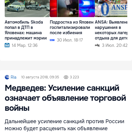
Автомобиль Skoda
Подростка из Яловен
ANSА: Выявлены
попал в ДТП в
госпитализировали
нарушения в
Яловенах: машина
после избиения
некоторых лагеря
принадлежит мэрии
отдыха для детей
30 Июл. 18:17
14 Мар. 12:36
3 Июл. 20:42
Ria
10 августа 2018, 09:35
3 223
Медведев: Усиление санкций
означает объявление торговой
войны
Дальнейшее усиление санкций против России
можно будет расценить как объявление