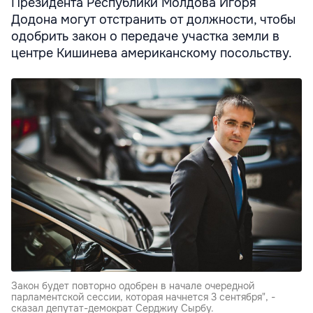
Президента Республики Молдова Игоря
Додона могут отстранить от должности, чтобы
одобрить закон о передаче участка земли в
центре Кишинева американскому посольству.
Закон будет повторно одобрен в начале очередной
парламентской сессии, которая начнется 3 сентября", -
сказал депутат-демократ Серджиу Сырбу.