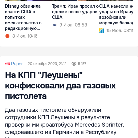
Disney обвинила
Трамп: Иран просил о
США нанесли нов
власти США в
сделке после ударов
удары по Ирану и
попытках
США
возобновили
вмешательства в
морскую блокаду
9 Июл. 08:58
редакционную
15 Июл. 08:11
политику
8 Июл. 10:16
Rupor
20 октября 2023, 21:12
5 197
На КПП "Леушены"
конфисковали два газовых
пистолета
Два газовых пистолета обнаружили
сотрудники КПП Леушены в результате
проверки микроавтобуса Mercedes Sprinter,
следовавшего из Германии в Республику