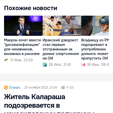
Похожие новости
Макрон хочет ввести
Иракский дзюдоист
Всадницу из РМ
"дисквалификацию"
стал первым
подозревают в
для чиновников,
отстраненным за
употреблении
виновных в расизме
допинг спортсменом
допинга: может
на ОИ
пропустить ОИ
13 Фев. 23:29
26 Июл. 21:41
18 Июн. 09:48
Enews
20 октября 2023, 21:24
11 123
Житель Калараша
подозревается в