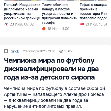
Попшой: Молдавских
Трамп обвинил
Тофан о скандаль
дипломатов часами
Канаду в плохом
премиях в
удерживают на
уходе за лесами и
госсекторе: Я не
российской границе
пригрозил повысить
потерплю подобн
тарифы
23 Июл. 08:02
21 Июл. 15:51
18 Июл. 11:00
Snob
20 октября 2023, 21:30
10 656
Чемпиона мира по футболу
дисквалифицировали на два
года из-за детского сиропа
Чемпиона мира по футболу в составе сборной
Аргентины — нападающего Алехандро Гомеса
— дисквалифицировали на два года за
нарушение антидопинговых правил.