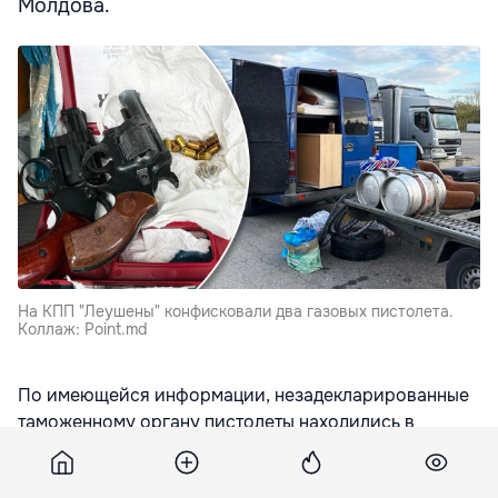
Молдова.
На КПП "Леушены" конфисковали два газовых пистолета.
Коллаж: Point.md
По имеющейся информации, незадекларированные
таможенному органу пистолеты находились в
грузовом отсеке, среди несопровождаемого багажа,
передает
rupor.md