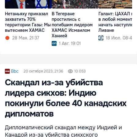
Нетаньяху приказал
В Тегеране
Галант: ЦАХАЛ го
захватить 70%
простились с
в любой момент
территории Газы: Мы
погибшим лидером
начать наступлен
вытесняем ХАМАС
ХАМАС Исмаилом
Ливане
Ханией
28 Мая. 21:37
18 Июл. 08:47
1 Авг. 19:01
Bbc
20 октября 2023, 21:36
10 053
Скандал из-за убийства
лидера сикхов: Индию
покинули более 40 канадских
дипломатов
Дипломатический скандал между Индией и
Канадой из-за убийства сикхского