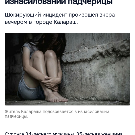
изнасиловании падчерицы
Шокирующий инцидент произошёл вчера
вечером в городе Калараш.
Житель Калараша подозревается в изнасиловании
падчерицы.
Супруга 34-летнего мужчины, 35-летняя женщина,