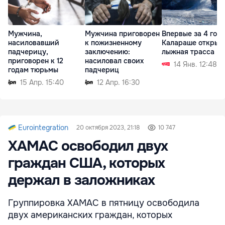
Мужчина,
Мужчина приговорен
Впервые за 4 года
насиловавший
к пожизненному
Калараше открыл
падчерицу,
заключению:
лыжная трасса
приговорен к 12
насиловал своих
14 Янв. 12:48
годам тюрьмы
падчериц
15 Апр. 15:40
12 Апр. 16:30
Eurointegration
20 октября 2023, 21:18
10 747
ХАМАС освободил двух
граждан США, которых
держал в заложниках
Группировка ХАМАС в пятницу освободила
двух американских граждан, которых