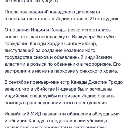
не обострять ситуацию».
После эвакуации 41 канадского дипломата
в посольстве страны в Индии остался 21 сотрудник.
Отношения Индии и Канады резко испортились
после того, как неподалеку от Ванкувера был убит
гражданин Канады Хардип Сингх Ниджар,
выступавший за создание независимого
государства сикхов и объявленный индийскими
властями в розыск по обвинению в терроризме. Его
застрелили в июне на парковке у сикхского храма.
В сентябре премьер-министр Канады Джастин Трюдо
заявил, что в убийстве Ниджара были замешаны
индийские спецслужбы и призвал Индию оказать
помощь в расследовании этого преступления.
Индийский МИД назвал эти обвинения абсурдными
и обвинил Канаду в предоставлении убежища
«халистанским террористам и экстремистам»,