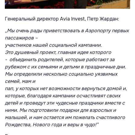
Генеральный директор Avia Invest, Петр Жардан:
„Мы
очень
рады приветствовать в Аэропорт
у
первых
пассажиров
–
участников
нашей
социальной
кампании.
Это
душ
евный
проект
, главная
идея
которого
-
объединить родителей, которые
работают
за
рубежом
с их семьями и детьми в праздничные дни
.
Мы определили несколько социально уязвимых
семей, мам и
пап,
у
которы
х
не
т
возможности
вернуться домой
и,
которые
, благодаря кампании осчастливят своих
детей и проведут эти чудесные праздники вместе с
ними.
Мы подготовили подарки для
взрослых и
малышей
, и нам остается им пожелать счастливого
Рождества
,
Н
ового года
и
веры в чудо!”