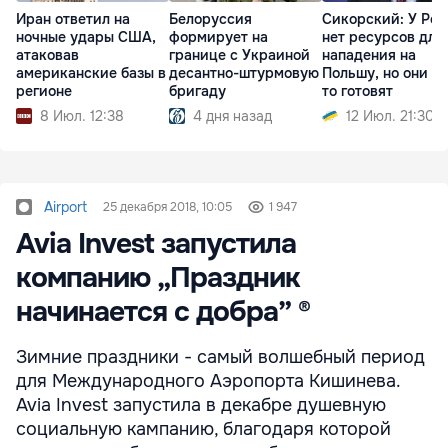
Иран ответил на
Белоруссия
Сикорский: У Ро
ночные удары США,
формирует на
нет ресурсов для
атаковав
границе с Украиной
нападения на
американские базы в
десантно-штурмовую
Польшу, но они чт
регионе
бригаду
то готовят
8 Июл. 12:38
4 дня назад
12 Июл. 21:30
Airport
25 декабря 2018, 10:05
1 947
Avia Invest запустила
компанию „Праздник
начинается с добра” ®
Зимние праздники - самый волшебный период
для Международного Аэропорта Кишинева.
Avia Invest запустила в декабре душевную
социальную кампанию, благодаря которой