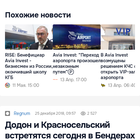
Похожие новости
RISE: Бенефициар
Avia Invest: ”Переход
В Avia Invest
Avia Invest -
аэропорта произошел
возмущены
бизнесмен из России,
незаконным
решением КЧС сн
окончивший школу
путем”Ⓟ
открыть VIP-зал
КГБ
аэропорта
13 Апр. 17:00
11 Мая. 15:00
13 Апр. 06:40
Regnum
25 декабря 2018, 09:57
2 527
Додон и Красносельский
встретятся сегодня в Бендерах