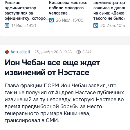
Рышкан
Кишинева жестоко
администратора
администратор
избили молодого
заявила о давлен
заступился за
человека
на сына: «Даже в 
официантку, которой
такого не было»
26 Июл. 15:00
угрожали
17 Июл. 19:21
20 Июл. 10:51
Actualitati
25 декабря 2018, 10:33
3 247
Ион Чебан все еще ждет
извинений от Нэстасе
Глава фракции ПСРМ Ион Чебан заявил, что
так и не получил от Андрея Нэстасе публичных
извинений за ту неправду, которую Нэстасе во
время предвыборной борьбы за место
генерального примара Кишинева,
транслировал в СМИ.