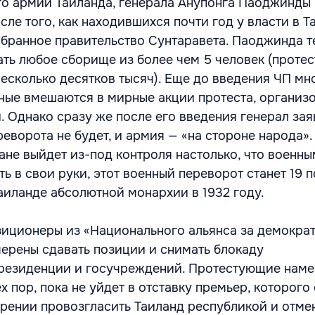
о армии Таиланда, генерала Анупонга Паоджинды 
сле того, как находившихся почти год у власти в Т
бранное правительство Сунтаравета. Паоджинда т
ать любое сборище из более чем 5 человек (проте
несколько десятков тысяч). Еще до введения ЧП мн
нные вмешаются в мирные акции протеста, организ
 Однако сразу же после его введения генерал зая
еворота не будет, и армия — «на стороне народа»
ане выйдет из-под контроля настолько, что военны
ть в свои руки, этот военный переворот станет 19 п
аиланде абсолютной монархии в 1932 году.
иционеры из «Национального альянса за демокра
ерены сдавать позиции и снимать блокаду
 резиденции и госучреждений. Протестующие нам
х пор, пока не уйдет в отставку премьер, которого
рении провозгласить Таиланд республикой и отме