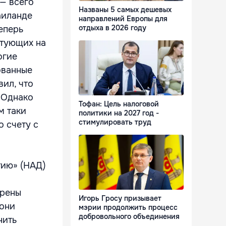
— всего
Названы 5 самых дешевых
аиланде
направлений Европы для
отдыха в 2026 году
еперь
стующих на
огие
ованные
вил, что
. Однако
Тофан: Цель налоговой
м таки
политики на 2027 год -
стимулировать труд
о счету с
тию» (НАД)
ерены
Игорь Гросу призывает
 они
мэрии продолжить процесс
добровольного объединения
нить