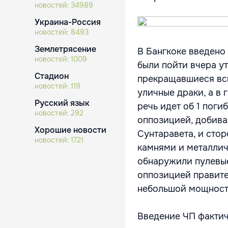
новостей:
34989
Украина-Россия
новостей:
8493
Землетрясение
В Бангкоке введено
новостей:
1009
были пойти вчера ут
Стадион
прекращавшиеся вс
новостей:
119
уличные драки, а в
Русский язык
речь идет об 1 пог
новостей:
292
оппозицией, добива
Хорошие новости
Сунтаравета, и сто
новостей:
1721
камнями и металлич
обнаружили пулевые
оппозицией правите
небольшой мощности
Введение ЧП фактич