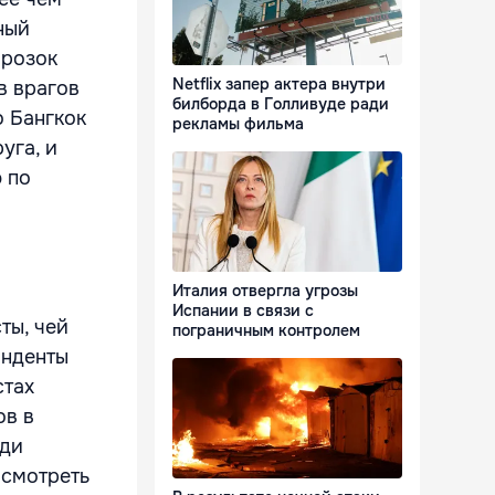
ный
орозок
Netflix запер актера внутри
в врагов
билборда в Голливуде ради
о Бангкок
рекламы фильма
уга, и
 по
Италия отвергла угрозы
Испании в связи с
ты, чей
пограничным контролем
онденты
стах
ов в
еди
 смотреть