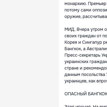
монархию. Премьер 
потому сами оппози
оружие, рассчитыва
МИД. Вчера утром о
своих граждан от п
Корея и Сингапур р
Бангкок, а Австрал
Пресс-секретарь Ук
украинских граждан
стране и рекомендо
данным посольства 
украинцев, как впро
ОПАСНЫЙ БАНГКО
Злая ирония. На ми