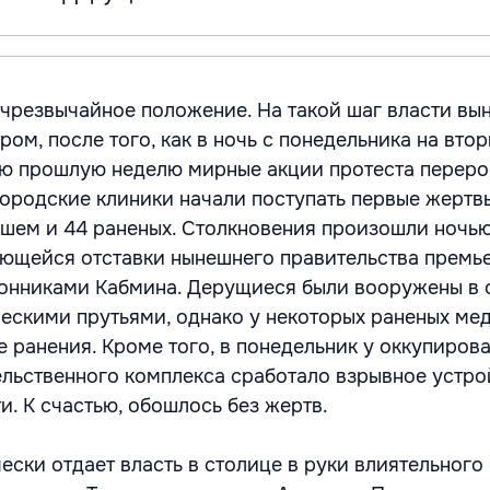
 чрезвычайное положение. На такой шаг власти в
ром, после того, как в ночь с понедельника на втор
ю прошлую неделю мирные акции протеста переро
 городские клиники начали поступать первые жертв
ибшем и 44 раненых. Столкновения произошли ночь
ющейся отставки нынешнего правительства премь
ронниками Кабмина. Дерущиеся были вооружены в
ескими прутьями, однако у некоторых раненых ме
 ранения. Кроме того, в понедельник у оккупиров
льственного комплекса сработало взрывное устро
. К счастью, обошлось без жертв.
ески отдает власть в столице в руки влиятельного