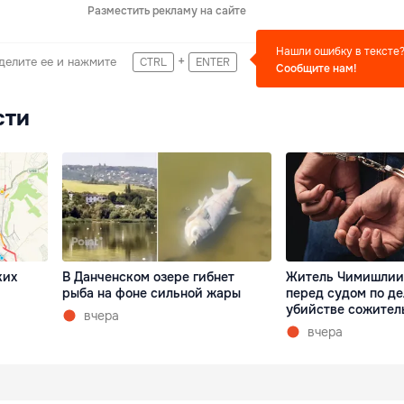
Разместить рекламу на сайте
Нашли ошибку в тексте
+
делите ее и нажмите
CTRL
ENTER
Сообщите нам!
сти
ких
В Данченском озере гибнет
Житель Чимишлии
рыба на фоне сильной жары
перед судом по де
убийстве сожител
вчера
вчера