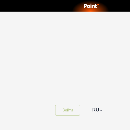
⌵
RU
Войти