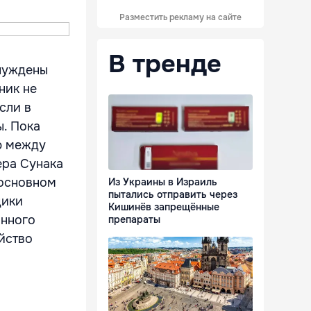
Разместить рекламу на сайте
В тренде
ынуждены
ник не
сли в
ы. Пока
ю между
ера Сунака
 основном
Из Украины в Израиль
пытались отправить через
дики
Кишинёв запрещённые
анного
препараты
йство