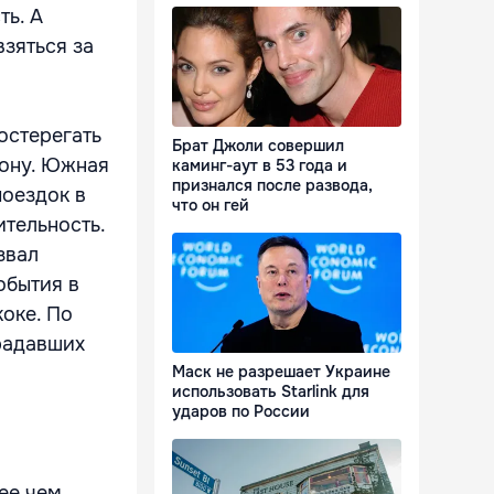
ть. А
зяться за
остерегать
Брат Джоли совершил
иону. Южная
каминг-аут в 53 года и
признался после развода,
оездок в
что он гей
ительность.
звал
обытия в
оке. По
традавших
Маск не разрешает Украине
использовать Starlink для
ударов по России
ее чем