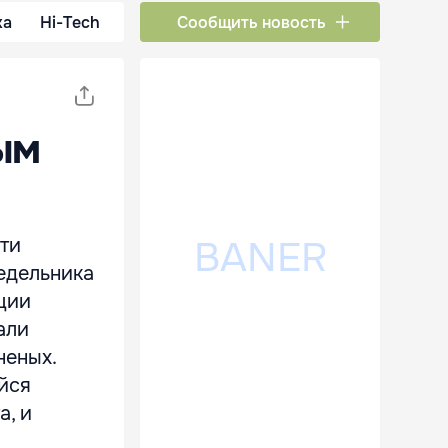
ка
Hi-Tech
Сообщить новость
ым
сти
недельника
ции
али
неных.
йся
а, и