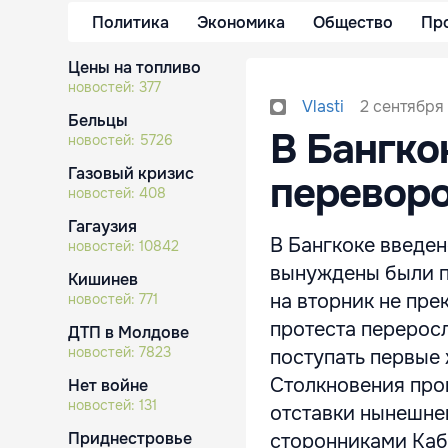
Политика
Экономика
Общество
Пр
Цены на топливо
новостей:
377
2 сентября
Vlasti
Бельцы
В Бангко
новостей:
5726
Газовый кризис
перевор
новостей:
408
Гагаузия
В Бангкоке введен
новостей:
10842
вынуждены были по
Кишинев
на вторник не пр
новостей:
771
протеста переросл
ДТП в Молдове
новостей:
7823
поступать первые 
Столкновения пр
Нет войне
новостей:
131
отставки нынешнег
Приднестровье
сторонниками Кабм