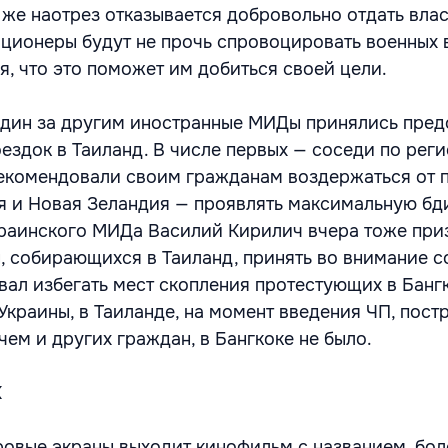
же наотрез отказывается добровольно отдать влас
ционеры будут не прочь спровоцировать военных в
я, что это поможет им добиться своей цели.
дин за другим иностранные МИДы принялись пред
оездок в Таиланд. В числе первых — соседи по рег
екомендовали своим гражданам воздержаться от п
ия и Новая Зеландия — проявлять максимальную бд
раинского МИДа Василий Кирилич вчера тоже при
, собирающихся в Таиланд, принять во внимание с
вал избегать мест скопления протестующих в Бангк
Украины, в Таиланде, на момент введения ЧП, пос
чем и других граждан, в Бангкоке не было.
К
ровые экраны выходит кинофильм с названием, бол