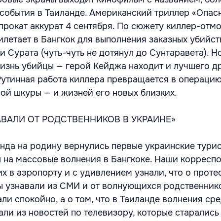
события в Таиланде. Американский триллер «Опас
 прокат аккурат 4 сентября. По сюжету киллер-отм
илетает в Бангкок для выполнения заказных убийст
 Сурата (чуть-чуть не дотянул до Сунтаравета). Н
изнь убийцы — герой Кейджа находит и лучшего др
утинная работа киллера превращается в операцию
ой шкуры — и жизней его новых близких.
ВАЛИ ОТ РОДСТВЕННИКОВ В УКРАИНЕ»
анда на родину вернулись первые украинские турис
л на массовые волнения в Бангкоке. Наши корресп
х в аэропорту и с удивлением узнали, что о проте
 узнавали из СМИ и от волнующихся родственник
ли спокойно, а о том, что в Таиланде волнения ср
али из новостей по телевизору, которые старались