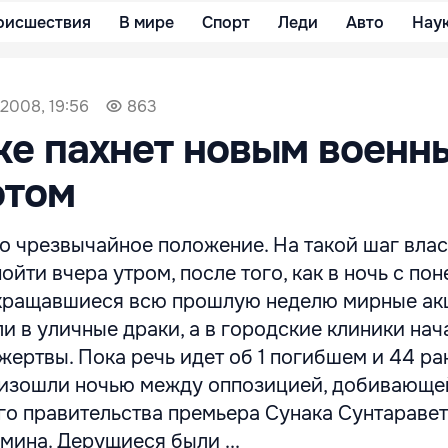
оисшествия
В мире
Спорт
Леди
Авто
Нау
 2008, 19:56
863
ке пахнет новым военн
отом
о чрезвычайное положение. На такой шаг вла
йти вчера утром, после того, как в ночь с по
екращавшиеся всю прошлую неделю мирные ак
и в уличные драки, а в городские клиники нач
жертвы. Пока речь идет об 1 погибшем и 44 ра
оизошли ночью между оппозицией, добивающе
о правительства премьера Сунака Сунтаравет
ина. Дерущиеся были ...