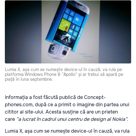
Lumia X, așa cum se numește device-ul în cauză, va rula pe
platforma Windows Phone 8 ”Apollo” și ar trebui să apară pe
piață în luna septembrie.
Informația a fost făcută publică de Concept-
phones.com, după ce a primit o imagine din partea unui
cititor al site-ului. Acesta susține că are un prieten
care
”a lucrat în cadrul unui centru de design al Nokia”.
Lumia X, așa cum se numește device-ul în cauză, va rula