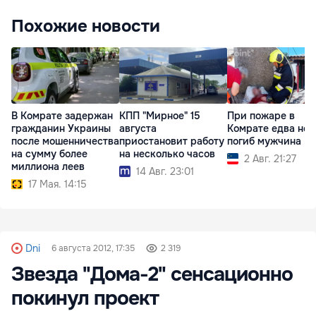
Похожие новости
В Комрате задержан
КПП "Мирное" 15
При пожаре в
гражданин Украины
августа
Комрате едва не
после мошенничества
приостановит работу
погиб мужчина
на сумму более
на несколько часов
2 Авг. 21:27
миллиона леев
14 Авг. 23:01
17 Мая. 14:15
Dni
6 августа 2012, 17:35
2 319
Звезда "Дома-2" сенсационно
покинул проект