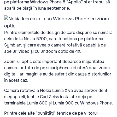
pe platforma Windows Phone 8 ”Apollo” și ar trebui să
apară pe piață în luna septembrie.
Printre elementele de design de care dispune se numără
cele de la Nokia 5700, care funcționa pe platforma
Symbian, și care avea o cameră rotativă capabilă de
apeluri video și cu un zoom optic de 4X.
Zoom-ul optic este important deoarece majoritatea
camerelor foto de pe smartphone-uri oferă doar zoom
digital, iar imaginile au de suferit din cauza distoriunilor
în acest caz.
Camera rotativă a Nokia Lumia X va avea senzor de 8
megapixeli, lentile Carl Zeiss instalate deja pe
terminalele Lumia 800 și Lumia 900 cu Windows Phone.
Printre celelalte ”bunătăți” tehnice de pe viitorul