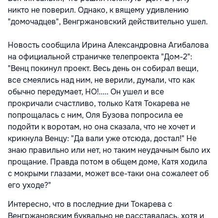
никто не поверил. Однако, к вящему удивлению
"домочадцев", Венгржановский действительно ушел.
Новость сообщила Ирина Александровна Агибалова
на официальной страничке телепроекта "Дом-2":
"Венц покинул проект. Весь день он собирал вещи,
все смеялись над ним, не верили, думали, что как
обычно передумает, НО!..... Он ушел и все
прокричали счастливо, только Катя Токарева не
попрощалась с ним, Оля Бузова попросила ее
подойти к воротам, но она сказала, что не хочет и
крикнула Венцу: "Да вали уже отсюда, достал!" Не
знаю правильно или нет, но таким неудачным было их
прощание. Правда потом в общем доме, Катя ходила
с мокрыми глазами, может все-таки она сожалеет об
его уходе?"
Интересно, что в последние дни Токарева с
Венгржановским буквально не расставалась, хотя и