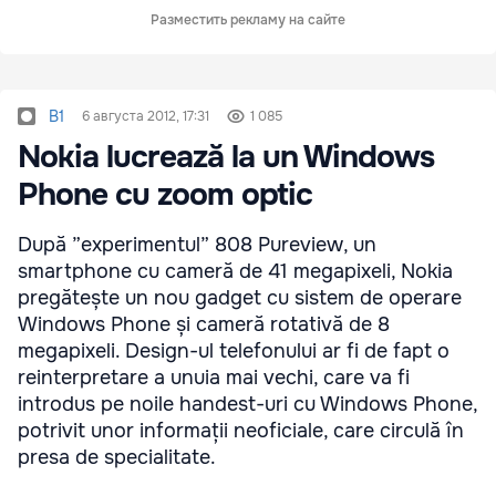
Разместить рекламу на сайте
B1
6 августа 2012, 17:31
1 085
Nokia lucrează la un Windows
Phone cu zoom optic
După ”experimentul” 808 Pureview, un
smartphone cu cameră de 41 megapixeli, Nokia
pregătește un nou gadget cu sistem de operare
Windows Phone și cameră rotativă de 8
megapixeli. Design-ul telefonului ar fi de fapt o
reinterpretare a unuia mai vechi, care va fi
introdus pe noile handest-uri cu Windows Phone,
potrivit unor informații neoficiale, care circulă în
presa de specialitate.