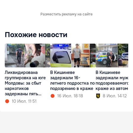
Разместить рекламу на сайте
Похожие новости
Ликвидирована
В Кишиневе
В Кишиневе
группировка на юге
задержали 16-
задержали мужчи
Молдовы: за сбыт
летнего подростка по
подозреваемого в
наркотиков
подозрению в краже
краже из автомо
задержаны пять
16 Июл. 18:18
8 Июл. 14:12
человек
10 Июл. 11:51