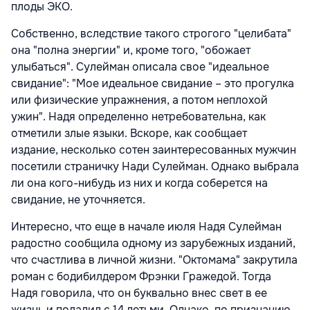
плоды ЭКО.
Собственно, вследствие такого строгого "целибата"
она "полна энергии" и, кроме того, "обожает
улыбаться". Сулейман описала свое "идеальное
свидание": "Мое идеальное свидание – это прогулка
или физические упражнения, а потом неплохой
ужин". Надя определенно нетребовательна, как
отметили злые языки. Вскоре, как сообщает
издание, несколько сотен заинтересованных мужчин
посетили страничку Нади Сулейман. Однако выбрала
ли она кого-нибудь из них и когда соберется на
свидание, не уточняется.
Интересно, что еще в начале июля Надя Сулейман
радостно сообщила одному из зарубежных изданий,
что счастлива в личной жизни. "Октомама" закрутила
роман с бодибилдером Фрэнки Гражедой. Тогда
Надя говорила, что он буквально внес свет в ее
жизнь и поладил с 14 детьми. Однако, по признанию