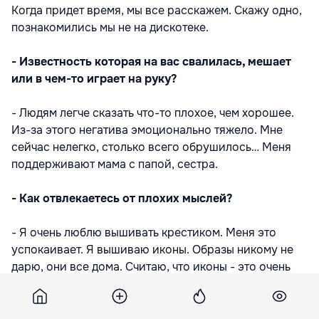
Когда придет время, мы все расскажем. Скажу одно,
познакомились мы не на дискотеке.
- Известность которая на вас свалилась, мешает
или в чем-то играет на руку?
- Людям легче сказать что-то плохое, чем хорошее.
Из-за этого негатива эмоционально тяжело. Мне
сейчас нелегко, столько всего обрушилось… Меня
поддерживают мама с папой, сестра.
- Как отвлекаетесь от плохих мыслей?
- Я очень люблю вышивать крестиком. Меня это
успокаивает. Я вышиваю иконы. Образы никому не
дарю, они все дома. Считаю, что иконы - это очень
личное, они должны быть при тебе и всегда. Перед
тем как начать вышивать, я прошу благословение у
священнослужителя. Я религиозный человек, и к