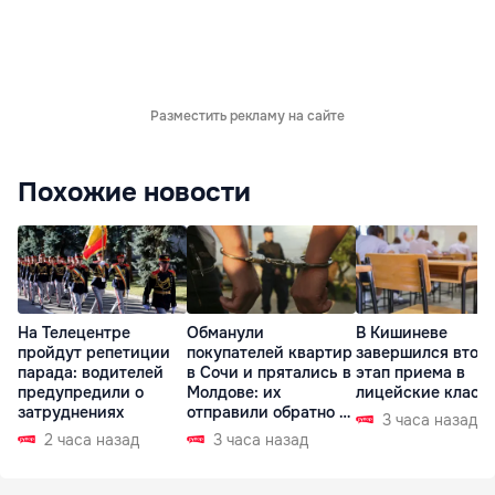
Разместить рекламу на сайте
Похожие новости
На Телецентре
Обманули
В Кишиневе
пройдут репетиции
покупателей квартир
завершился втор
парада: водителей
в Сочи и прятались в
этап приема в
предупредили о
Молдове: их
лицейские класс
затруднениях
отправили обратно в
3 часа назад
РФ
2 часа назад
3 часа назад