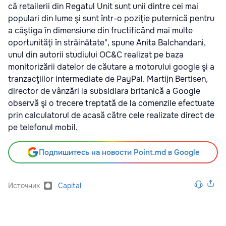
că retailerii din Regatul Unit sunt unii dintre cei mai
populari din lume şi sunt într-o poziţie puternică pentru
a câştiga în dimensiune din fructificând mai multe
oportunităţi în străinătate", spune Anita Balchandani,
unul din autorii studiului OC&C realizat pe baza
monitorizării datelor de căutare a motorului google şi a
tranzacţiilor intermediate de PayPal. Martijn Bertisen,
director de vânzări la subsidiara britanică a Google
observă şi o trecere treptată de la comenzile efectuate
prin calculatorul de acasă către cele realizate direct de
pe telefonul mobil.
Подпишитесь на новости Point.md в Google
Источник
Capital