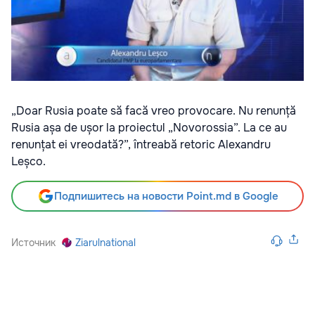
„Doar Rusia poate să facă vreo provocare. Nu renunță
Rusia așa de ușor la proiectul „Novorossia”. La ce au
renunțat ei vreodată?”, întreabă retoric Alexandru
Leșco.
Подпишитесь на новости Point.md в Google
Источник
Ziarulnational