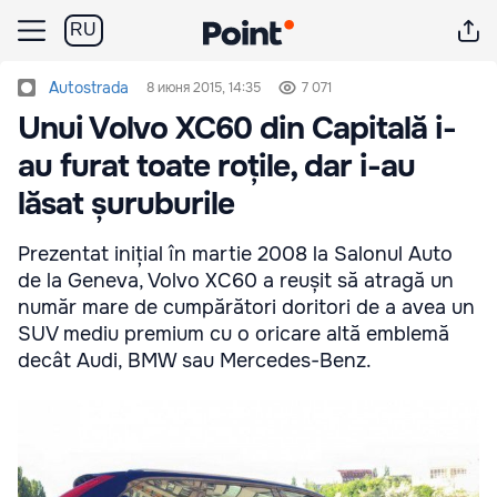
RU
Autostrada
8 июня 2015, 14:35
7 071
Unui Volvo XC60 din Capitală i-
au furat toate roțile, dar i-au
lăsat șuruburile
Prezentat inițial în martie 2008 la Salonul Auto
de la Geneva, Volvo XC60 a reușit să atragă un
număr mare de cumpărători doritori de a avea un
SUV mediu premium cu o oricare altă emblemă
decât Audi, BMW sau Mercedes-Benz.