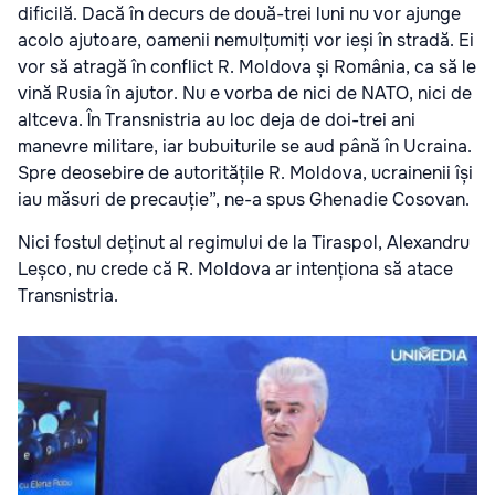
dificilă. Dacă în decurs de două-trei luni nu vor ajunge
acolo ajutoare, oamenii nemulțumiți vor ieși în stradă. Ei
vor să atragă în conflict R. Moldova și România, ca să le
vină Rusia în ajutor. Nu e vorba de nici de NATO, nici de
altceva. În Transnistria au loc deja de doi-trei ani
manevre militare, iar bubuiturile se aud până în Ucraina.
Spre deosebire de autoritățile R. Moldova, ucrainenii își
iau măsuri de precauție”, ne-a spus Ghenadie Cosovan.
Nici fostul deținut al regimului de la Tiraspol, Alexandru
Leșco, nu crede că R. Moldova ar intenționa să atace
Transnistria.