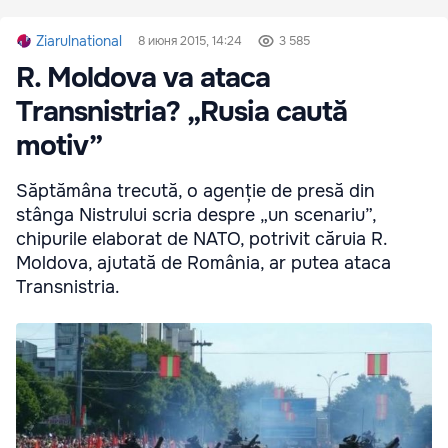
Ziarulnational
8 июня 2015, 14:24
3 585
R. Moldova va ataca
Transnistria? „Rusia caută
motiv”
Săptămâna trecută, o agenție de presă din
stânga Nistrului scria despre „un scenariu”,
chipurile elaborat de NATO, potrivit căruia R.
Moldova, ajutată de România, ar putea ataca
Transnistria.