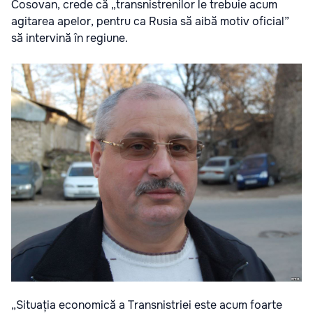
Cosovan, crede că „transnistrenilor le trebuie acum
agitarea apelor, pentru ca Rusia să aibă motiv oficial”
să intervină în regiune.
„Situația economică a Transnistriei este acum foarte