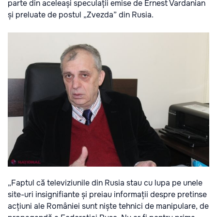
parte din aceleași speculații emise de Ernest Vardanian
și preluate de postul „Zvezda” din Rusia.
„Faptul că televiziunile din Rusia stau cu lupa pe unele
site-uri insignifiante și preiau informații despre pretinse
acțiuni ale României sunt niște tehnici de manipulare, de