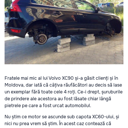
Fratele mai mic al lui Volvo XC90 și-a găsit clienți și în
Moldova, dar iată că câțiva răufăcători au decis să lase
un exemplar fără toate cele 4 roți. Ce-i drept, șuruburile
de prindere ale acestora au fost lăsate chiar lângă
pietrele pe care a fost urcat automobilul.
Nu știm ce motor se ascunde sub capota XC60-ului, și
nici nu prea vrem să știm. În acest caz contează că