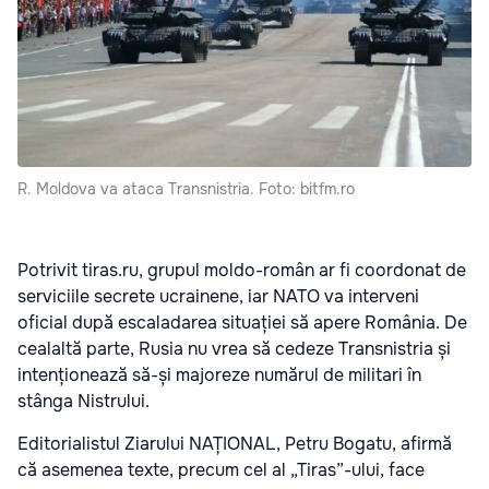
R. Moldova va ataca Transnistria. Foto: bitfm.ro
Potrivit tiras.ru, grupul moldo-român ar fi coordonat de
serviciile secrete ucrainene, iar NATO va interveni
oficial după escaladarea situației să apere România. De
cealaltă parte, Rusia nu vrea să cedeze Transnistria și
intenționează să-și majoreze numărul de militari în
stânga Nistrului.
Editorialistul Ziarului NAȚIONAL, Petru Bogatu, afirmă
că asemenea texte, precum cel al „Tiras”-ului, face