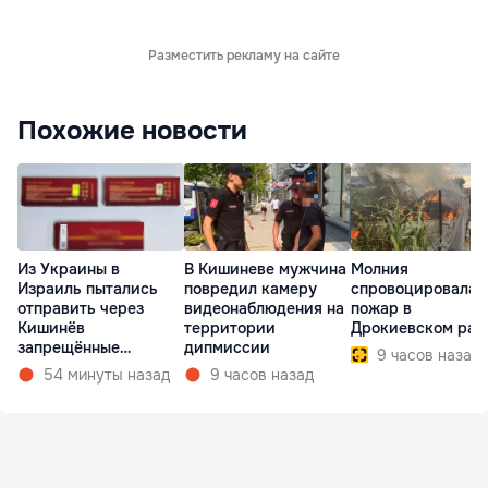
Разместить рекламу на сайте
Похожие новости
Из Украины в
В Кишиневе мужчина
Молния
Израиль пытались
повредил камеру
спровоцировала
отправить через
видеонаблюдения на
пожар в
Кишинёв
территории
Дрокиевском рай
запрещённые
дипмиссии
9 часов назад
препараты
54 минуты назад
9 часов назад