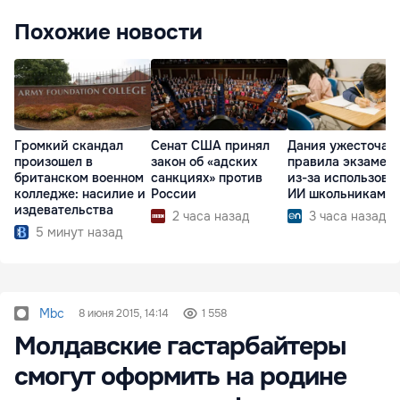
Похожие новости
Громкий скандал
Сенат США принял
Дания ужесточае
произошел в
закон об «адских
правила экзамен
британском военном
санкциях» против
из-за использова
колледже: насилие и
России
ИИ школьниками
издевательства
2 часа назад
3 часа назад
5 минут назад
Mbc
8 июня 2015, 14:14
1 558
Молдавские гастарбайтеры
смогут оформить на родине