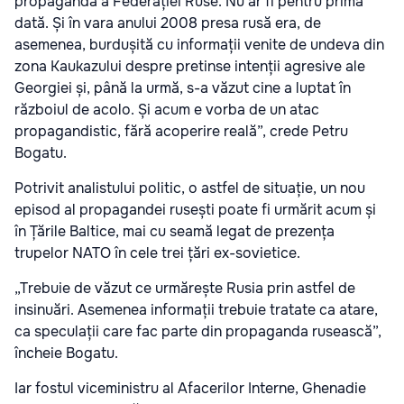
propagandă a Federației Ruse. Nu ar fi pentru prima
dată. Și în vara anului 2008 presa rusă era, de
asemenea, burdușită cu informații venite de undeva din
zona Kaukazului despre pretinse intenții agresive ale
Georgiei și, până la urmă, s-a văzut cine a luptat în
războiul de acolo. Și acum e vorba de un atac
propagandistic, fără acoperire reală”, crede Petru
Bogatu.
Potrivit analistului politic, o astfel de situație, un nou
episod al propagandei rusești poate fi urmărit acum și
în Țările Baltice, mai cu seamă legat de prezența
trupelor NATO în cele trei țări ex-sovietice.
„Trebuie de văzut ce urmărește Rusia prin astfel de
insinuări. Asemenea informații trebuie tratate ca atare,
ca speculații care fac parte din propaganda rusească”,
încheie Bogatu.
Iar fostul viceministru al Afacerilor Interne, Ghenadie