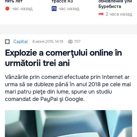
пять лет
трассе R3
обновления улиц
Буребиста
час назад
час назад
2 часа назад
Capital
8 июня 2015, 14:19
707
Explozie a comerţului online în
următorii trei ani
Vânzările prin comenzi efectuate prin Internet ar
urma să se dubleze până în anul 2018 pe cele mai
mari patru pieţe din lume, spune un studiu
comandat de PayPal şi Google.