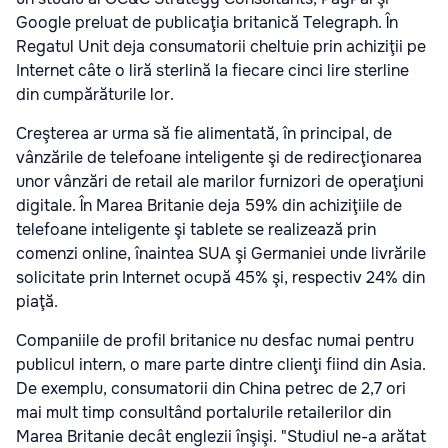
Google preluat de publicaţia britanică Telegraph. În
Regatul Unit deja consumatorii cheltuie prin achiziţii pe
Internet câte o liră sterlină la fiecare cinci lire sterline
din cumpărăturile lor.
Creşterea ar urma să fie alimentată, în principal, de
vânzările de telefoane inteligente şi de redirecţionarea
unor vânzări de retail ale marilor furnizori de operaţiuni
digitale. În Marea Britanie deja 59% din achiziţiile de
telefoane inteligente şi tablete se realizează prin
comenzi online, înaintea SUA şi Germaniei unde livrările
solicitate prin Internet ocupă 45% şi, respectiv 24% din
piaţă.
Companiile de profil britanice nu desfac numai pentru
publicul intern, o mare parte dintre clienţi fiind din Asia.
De exemplu, consumatorii din China petrec de 2,7 ori
mai mult timp consultând portalurile retailerilor din
Marea Britanie decât englezii înşişi. "Studiul ne-a arătat