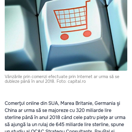
Vânzările prin comenzi efectuate prin Internet ar urma să se
dubleze până în anul 2018. Foto: capital.ro
Comerţul online din SUA, Marea Britanie, Germania şi
China ar urma să se majoreze cu 320 miliarde lire
sterline până în anul 2018 când cele patru pieţe ar urma
să ajungă la un rulaj de 645 miliarde lire sterline, spune
un studiu al OC&C Strategy Consultants, PayPal şi