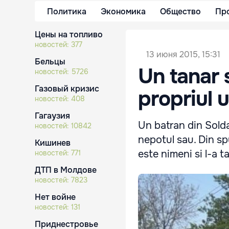
Политика
Экономика
Общество
Пр
Цены на топливо
новостей:
377
13 июня 2015, 15:31
Бельцы
Un tanar 
новостей:
5726
Газовый кризис
propriul 
новостей:
408
Гагаузия
Un batran din Solda
новостей:
10842
nepotul sau. Din spu
Кишинев
este nimeni si l-a 
новостей:
771
ДТП в Молдове
новостей:
7823
Нет войне
новостей:
131
Приднестровье