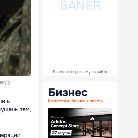
Разместить рекламу на сайте
вку у
Бизнес
ли в
Разместить бизнес-новость
мущены тем,
перации