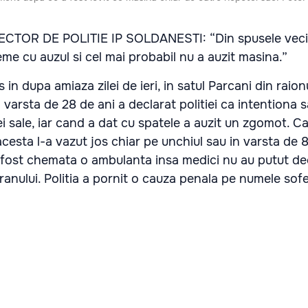
ECTOR DE POLITIE IP SOLDANESTI: “Din spusele vecin
me cu auzul si cel mai probabil nu a auzit masina.”
in dupa amiaza zilei de ieri, in satul Parcani din raion
 varsta de 28 de ani a declarat politiei ca intentiona s
i sale, iar cand a dat cu spatele a auzit un zgomot. C
cesta l-a vazut jos chiar pe unchiul sau in varsta de 8
a fost chemata o ambulanta insa medici nu au putut de
anului. Politia a pornit o cauza penala pe numele sofe