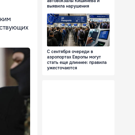
автовокзалы Кишинёва и
выявила нарушения
ским
аствующих
С сентября очереди в
аэропортах Европы могут
стать еще длиннее: правила
ужесточаются