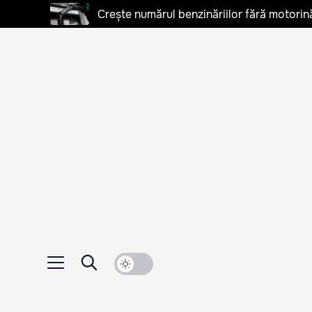
Crește numărul benzinăriilor fără motorină