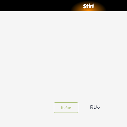
⌵
RU
Войти