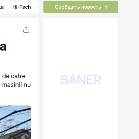
ка
Hi-Tech
Сообщить новость
na
r de catre
e masinii nu