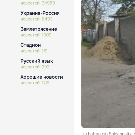
новостей:
34989
Украина-Россия
новостей:
8493
Землетрясение
новостей:
1009
Стадион
новостей:
119
Русский язык
новостей:
292
Хорошие новости
новостей:
1721
Un batran din Soldanesti a m