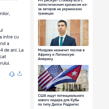
РМ рискует столкнуться с
логистическим кризисом из-
за заторов на украинских
ilor,
границах
ul
a intre cu
and a
4 de ani. La
Молдова назначит послов в
Африку и Латинскую
cat
Америку
rului.
США ищут потенциального
нового лидера для Кубы
по типу Делси Родригес