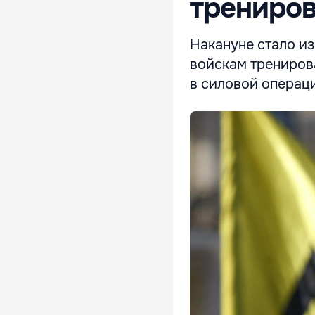
трениров
Накануне стало и
войскам трениров
в силовой операц