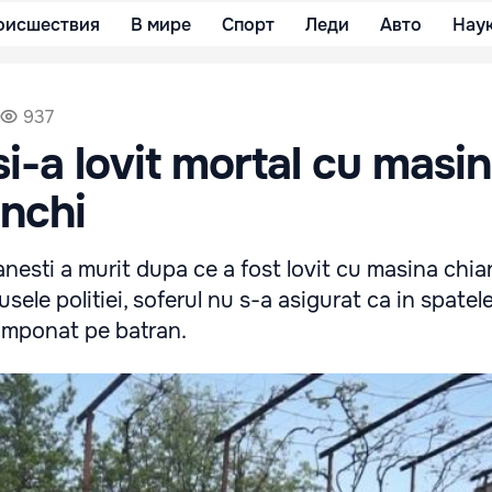
оисшествия
В мире
Спорт
Леди
Авто
Нау
937
si-a lovit mortal cu masi
unchi
nesti a murit dupa ce a fost lovit cu masina chia
sele politiei, soferul nu s-a asigurat ca in spatel
tamponat pe batran.