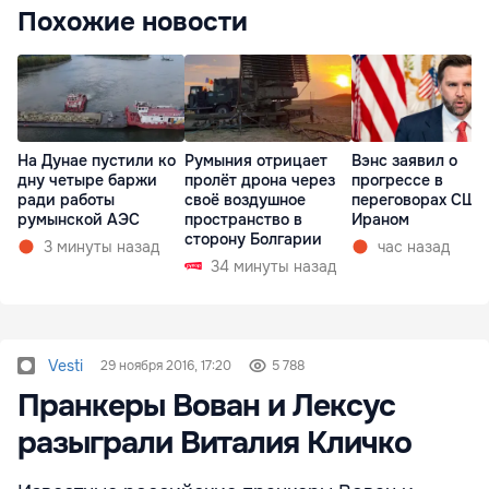
Похожие новости
На Дунае пустили ко
Румыния отрицает
Вэнс заявил о
дну четыре баржи
пролёт дрона через
прогрессе в
ради работы
своё воздушное
переговорах США
румынской АЭС
пространство в
Ираном
сторону Болгарии
3 минуты назад
час назад
34 минуты назад
Vesti
29 ноября 2016, 17:20
5 788
Пранкеры Вован и Лексус
разыграли Виталия Кличко