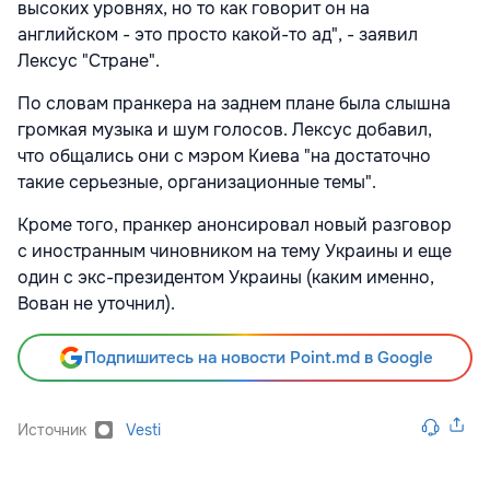
высоких уровнях, но то как говорит он на
английском - это просто какой-то ад", - заявил
Лексус "Стране".
По словам пранкера на заднем плане была слышна
громкая музыка и шум голосов. Лексус добавил,
что общались они с мэром Киева "на достаточно
такие серьезные, организационные темы".
Кроме того, пранкер анонсировал новый разговор
с иностранным чиновником на тему Украины и еще
один с экс-президентом Украины (каким именно,
Вован не уточнил).
Подпишитесь на новости Point.md в Google
Источник
Vesti