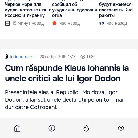
Черное море для
сообщил об
будут ежемесячн
судов, которые шли в
ухудшении здоровья
поставлять Киеву
Россию и Украину
отца
ракеты
18 минут назад
час назад
час назад
Independent
29 ноября 2016, 17:19
1 686
Cum răspunde Klaus Iohannis la
unele critici ale lui Igor Dodon
Președintele ales al Republicii Moldova, Igor
Dodon, a lansat unele declarații pe un ton mai
dur către Cotroceni.