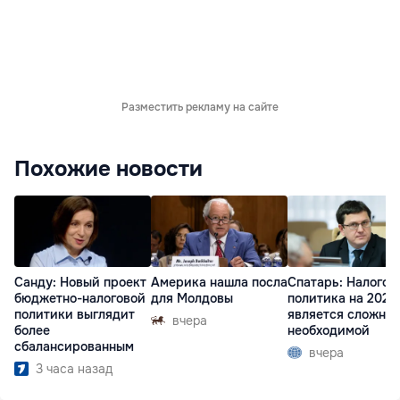
Разместить рекламу на сайте
Похожие новости
Санду: Новый проект
Америка нашла посла
Спатарь: Налогов
бюджетно-налоговой
для Молдовы
политика на 2027 
политики выглядит
является сложной
вчера
более
необходимой
сбалансированным
вчера
3 часа назад