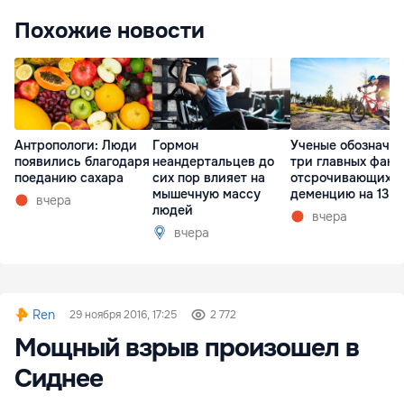
Похожие новости
Антропологи: Люди
Гормон
Ученые обозначи
появились благодаря
неандертальцев до
три главных факт
поеданию сахара
сих пор влияет на
отсрочивающих
мышечную массу
деменцию на 13 л
вчера
людей
вчера
вчера
Ren
29 ноября 2016, 17:25
2 772
Мощный взрыв произошел в
Сиднее