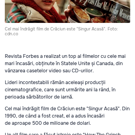
Cel mai îndrăgit film de Crăciun este "Singur Acasă". Foto:
cdn.co
Revista Forbes a realizat un top al filmelor cu cele mai
mari încasări, obținute în Statele Unite și Canada, din
vânzarea casetelor video sau CD-urilor.
Lideri incontestabili rămân aceleași producții
cinematografice, care sunt urmărite ani la rând, în
perioada sărbătorilor de iarnă.
Cel mai îndrăgit film de Crăciun este "Singur Acasă". Din
1990, de când a fost creat, el a adus încasări
de aproape 500 de milioane de dolari.
Un alt film care a făcut istroie este "How The Grinch