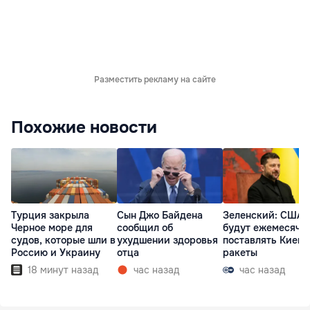
Разместить рекламу на сайте
Похожие новости
Турция закрыла
Сын Джо Байдена
Зеленский: США
Черное море для
сообщил об
будут ежемесячн
судов, которые шли в
ухудшении здоровья
поставлять Киеву
Россию и Украину
отца
ракеты
18 минут назад
час назад
час назад