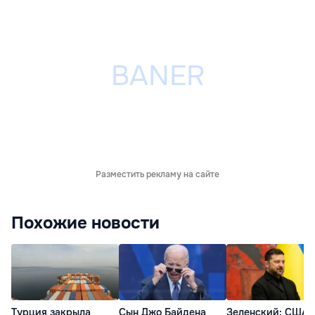
Разместить рекламу на сайте
Похожие новости
Турция закрыла
Сын Джо Байдена
Зеленский: США