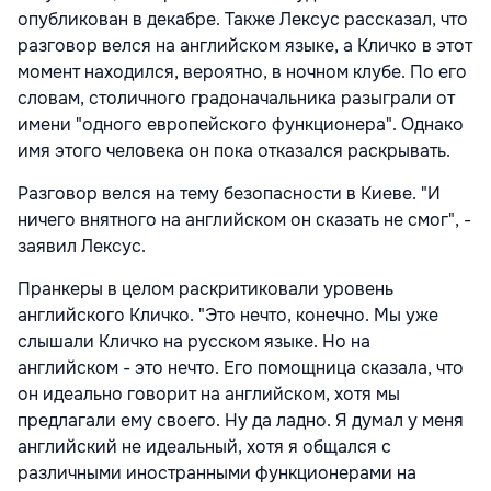
опубликован в декабре. Также Лексус рассказал, что
разговор велся на английском языке, а Кличко в этот
момент находился, вероятно, в ночном клубе. По его
словам, столичного градоначальника разыграли от
имени "одного европейского функционера". Однако
имя этого человека он пока отказался раскрывать.
Разговор велся на тему безопасности в Киеве. "И
ничего внятного на английском он сказать не смог", -
заявил Лексус.
Пранкеры в целом раскритиковали уровень
английского Кличко. "Это нечто, конечно. Мы уже
слышали Кличко на русском языке. Но на
английском - это нечто. Его помощница сказала, что
он идеально говорит на английском, хотя мы
предлагали ему своего. Ну да ладно. Я думал у меня
английский не идеальный, хотя я общался с
различными иностранными функционерами на