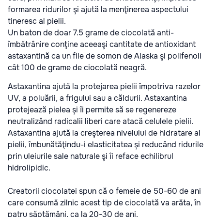
formarea ridurilor şi ajută la menţinerea aspectului
tineresc al pielii.
Un baton de doar 7.5 grame de ciocolată anti-
îmbătrânire conţine aceeaşi cantitate de antioxidant
astaxantină ca un file de somon de Alaska şi polifenoli
cât 100 de grame de ciocolată neagră.
Astaxantina ajută la protejarea pielii împotriva razelor
UV, a poluării, a frigului sau a căldurii. Astaxantina
protejează pielea şi îi permite să se regenereze
neutralizând radicalii liberi care atacă celulele pielii.
Astaxantina ajută la creşterea nivelului de hidratare al
pielii, îmbunătăţindu-i elasticitatea şi reducând ridurile
prin uleiurile sale naturale şi îi reface echilibrul
hidrolipidic.
Creatorii ciocolatei spun că o femeie de 50-60 de ani
care consumă zilnic acest tip de ciocolată va arăta, în
patru săptămâni, ca la 20-30 de ani.