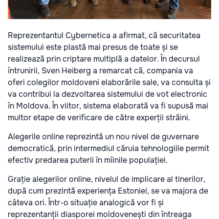
Reprezentantul Cybernetica a afirmat, că securitatea
sistemului este plastă mai presus de toate și se
realizează prin criptare multiplă a datelor. În decursul
întrunirii, Sven Heiberg a remarcat că, compania va
oferi colegilor moldoveni elaborările sale, va consulta și
va contribui la dezvoltarea sistemului de vot electronic
în Moldova. În viitor, sistema elaborată va fi supusă mai
multor etape de verificare de către experții străini.
Alegerile online reprezintă un nou nivel de guvernare
democratică, prin intermediul căruia tehnologiile permit
efectiv predarea puterii în mîinile populației.
Grație alegerilor online, nivelul de implicare al tinerilor,
după cum prezintă experiența Estoniei, se va majora de
câteva ori. Într-o situație analogică vor fi și
reprezentanții diasporei moldovenești din întreaga