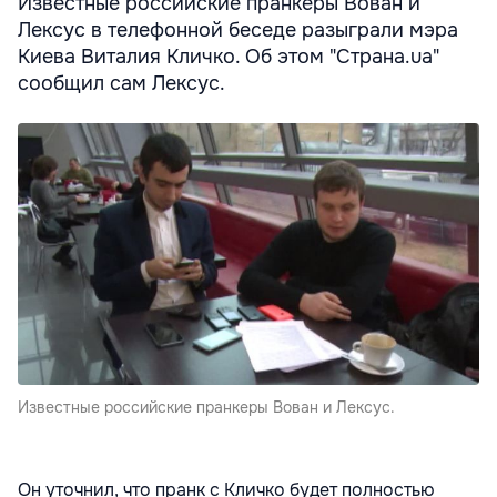
Известные российские пранкеры Вован и
Лексус в телефонной беседе разыграли мэра
Киева Виталия Кличко. Об этом "Страна.ua"
сообщил сам Лексус.
Известные российские пранкеры Вован и Лексус.
Он уточнил, что пранк с Кличко будет полностью