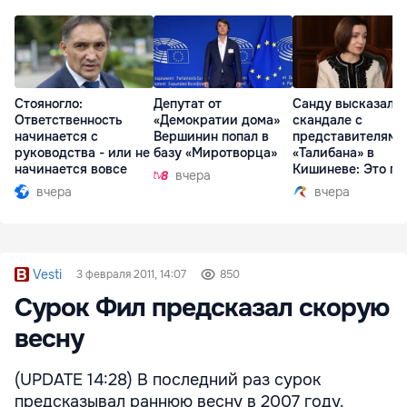
Стояногло:
Депутат от
Санду высказалас
Ответственность
«Демократии дома»
скандале с
начинается с
Вершинин попал в
представителями
руководства - или не
базу «Миротворца»
«Талибана» в
начинается вовсе
Кишиневе: Это по
вчера
вчера
вчера
Vesti
3 февраля 2011, 14:07
850
Сурок Фил предсказал скорую
весну
(UPDATE 14:28) В последний раз сурок
предсказывал раннюю весну в 2007 году.