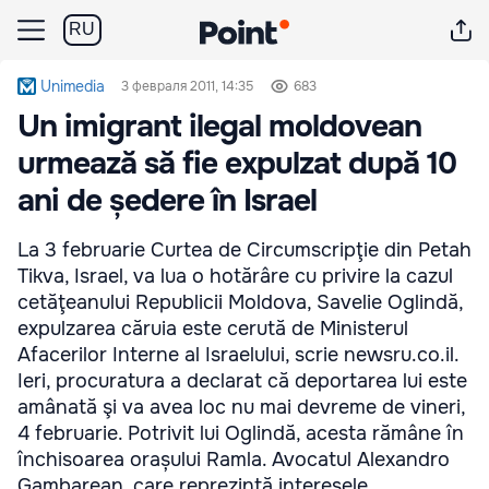
RU
Unimedia
3 февраля 2011, 14:35
683
Un imigrant ilegal moldovean
urmează să fie expulzat după 10
ani de ședere în Israel
La 3 februarie Curtea de Circumscripţie din Petah
Tikva, Israel, va lua o hotărâre cu privire la cazul
cetăţeanului Republicii Moldova, Savelie Oglindă,
expulzarea căruia este cerută de Ministerul
Afacerilor Interne al Israelului, scrie newsru.co.il.
Ieri, procuratura a declarat că deportarea lui este
amânată şi va avea loc nu mai devreme de vineri,
4 februarie. Potrivit lui Oglindă, acesta rămâne în
închisoarea orașului Ramla. Avocatul Alexandro
Gambarean, care reprezintă interesele ...