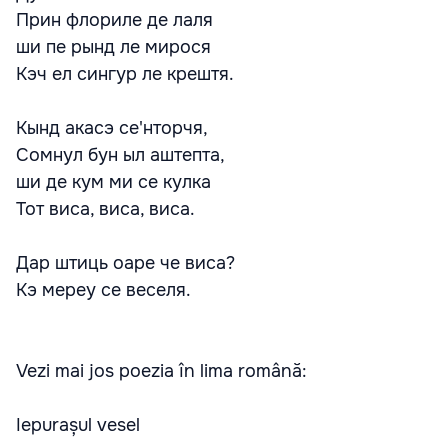
Прин флориле де лаля
ши пе рынд ле мирося
Кэч ел сингур ле крештя.
Кынд акасэ се'нторчя,
Сомнул бун ыл аштепта,
ши де кум ми се кулка
Тот виса, виса, виса.
Дар штиць оаре че виса?
Кэ мереу се веселя.
Vezi mai jos poezia în lima română:
Iepurașul vesel