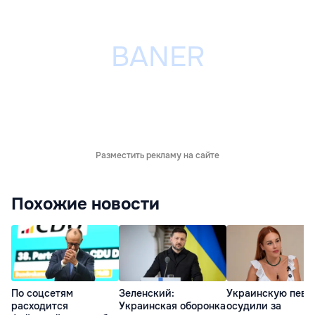
Разместить рекламу на сайте
Похожие новости
По соцсетям
Зеленский:
Украинскую певи
расходится
Украинская оборонка
осудили за