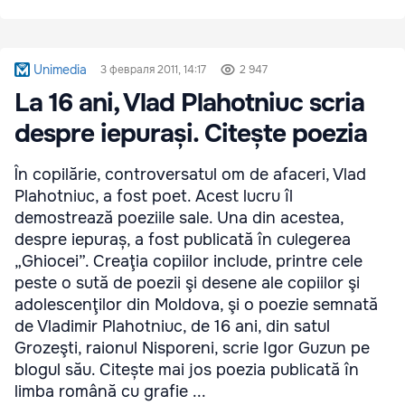
Unimedia
3 февраля 2011, 14:17
2 947
La 16 ani, Vlad Plahotniuc scria
despre iepurași. Citește poezia
În copilărie, controversatul om de afaceri, Vlad
Plahotniuc, a fost poet. Acest lucru îl
demostrează poeziile sale. Una din acestea,
despre iepuraș, a fost publicată în culegerea
„Ghiocei”. Creaţia copiilor include, printre cele
peste o sută de poezii şi desene ale copiilor şi
adolescenţilor din Moldova, şi o poezie semnată
de Vladimir Plahotniuc, de 16 ani, din satul
Grozeşti, raionul Nisporeni, scrie Igor Guzun pe
blogul său. Citește mai jos poezia publicată în
limba română cu grafie ...