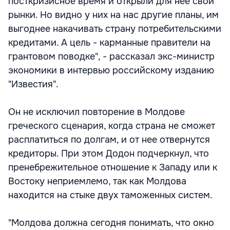
посткризисное время и открыли для нее свои
рынки. Но видно у них на нас другие планы, им
выгоднее накачивать страну потребительскими
кредитами. А цель - карманные правители на
грантовом поводке", - рассказал экс-министр
экономики в интервью российскому изданию
"Известия".
Он не исключил повторение в Молдове
греческого сценария, когда страна не сможет
расплатиться по долгам, и от нее отвернутся
кредиторы. При этом Додон подчеркнул, что
пренебрежительное отношение к Западу или к
Востоку неприемлемо, так как Молдова
находится на стыке двух таможенных систем.
"Молдова должна сегодня понимать, что окно