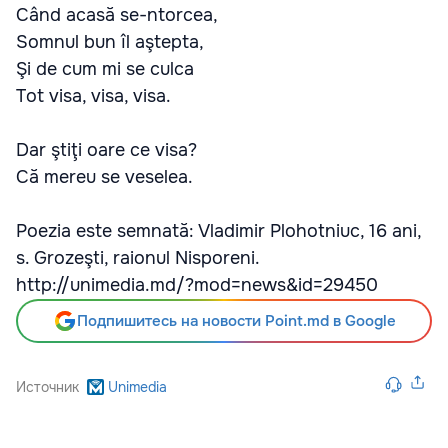
Când acasă se-ntorcea,
Somnul bun îl aştepta,
Şi de cum mi se culca
Tot visa, visa, visa.
Dar ştiţi oare ce visa?
Că mereu se veselea.
Poezia este semnată: Vladimir Plohotniuc, 16 ani,
s. Grozeşti, raionul Nisporeni.
http://unimedia.md/?mod=news&id=29450
Подпишитесь на новости Point.md в Google
Источник
Unimedia