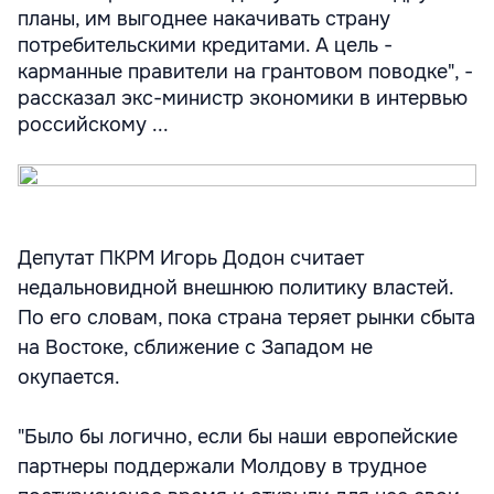
планы, им выгоднее накачивать страну
потребительскими кредитами. А цель -
карманные правители на грантовом поводке", -
рассказал экс-министр экономики в интервью
российскому ...
Депутат ПКРМ Игорь Додон считает
недальновидной внешнюю политику властей.
По его словам, пока страна теряет рынки сбыта
на Востоке, сближение с Западом не
окупается.
"Было бы логично, если бы наши европейские
партнеры поддержали Молдову в трудное