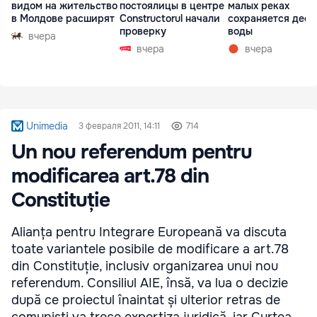
видом на жительство
постоялицы в центре
малых реках
в Молдове расширят
Constructorul начали
сохраняется деф
проверку
воды
вчера
вчера
вчера
Unimedia
3 февраля 2011, 14:11
714
Un nou referendum pentru
modificarea art.78 din
Constituție
Alianța pentru Integrare Europeană va discuta
toate variantele posibile de modificare a art.78
din Constituție, inclusiv organizarea unui nou
referendum. Consiliul AIE, însă, va lua o decizie
după ce proiectul înaintat și ulterior retras de
comuniști va trece expertiza juridică, iar Curtea