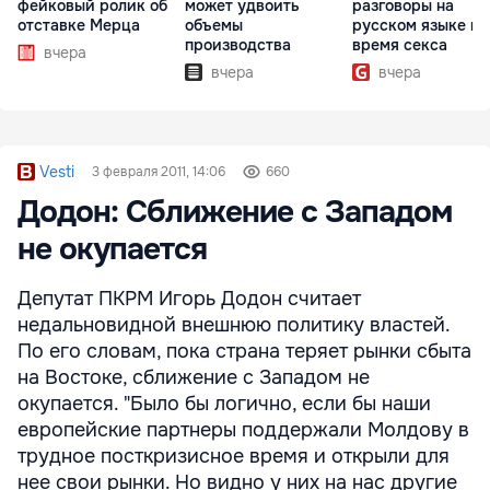
фейковый ролик об
может удвоить
разговоры на
отставке Мерца
объемы
русском языке во
производства
время секса
вчера
вчера
вчера
Vesti
3 февраля 2011, 14:06
660
Додон: Сближение с Западом
не окупается
Депутат ПКРМ Игорь Додон считает
недальновидной внешнюю политику властей.
По его словам, пока страна теряет рынки сбыта
на Востоке, сближение с Западом не
окупается. "Было бы логично, если бы наши
европейские партнеры поддержали Молдову в
трудное посткризисное время и открыли для
нее свои рынки. Но видно у них на нас другие