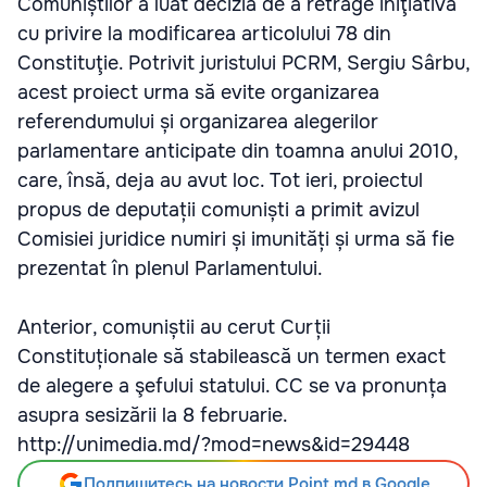
Comuniștilor a luat decizia de a retrage iniţiativa
cu privire la modificarea articolului 78 din
Constituţie. Potrivit juristului PCRM, Sergiu Sârbu,
acest proiect urma să evite organizarea
referendumului și organizarea alegerilor
parlamentare anticipate din toamna anului 2010,
care, însă, deja au avut loc. Tot ieri, proiectul
propus de deputații comuniști a primit avizul
Comisiei juridice numiri și imunități și urma să fie
prezentat în plenul Parlamentului.
Anterior, comuniștii au cerut Curții
Constituționale să stabilească un termen exact
de alegere a şefului statului. CC se va pronunța
asupra sesizării la 8 februarie.
http://unimedia.md/?mod=news&id=29448
Подпишитесь на новости Point.md в Google