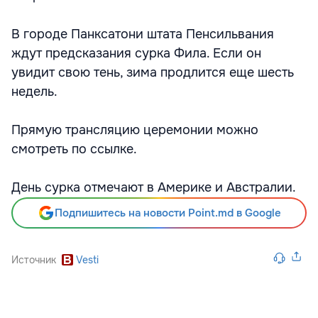
В городе Панксатони штата Пенсильвания
ждут предсказания сурка Фила. Если он
увидит свою тень, зима продлится еще шесть
недель.
Прямую трансляцию церемонии можно
смотреть по ссылке.
День сурка отмечают в Америке и Австралии.
Подпишитесь на новости Point.md в Google
Источник
Vesti