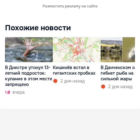
Разместить рекламу на сайте
Похожие новости
В Днестре утонул 13-
Кишинёв встал в
В Данченском озе
летний подросток:
гигантских пробках
гибнет рыба на ф
купание в этом месте
сильной жары
2 дня назад
запрещено
2 дня назад
вчера