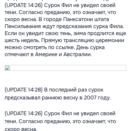
(UPDATE 14:26) Сурок Фил не увидел своей
тени. Согласно преданию, это означает, что
скоро весна. В городе Панксатони штата
Пенсильвания ждут предсказания сурка Фила.
Если он увидит свою тень, зима продлится еще
шесть недель. Прямую трансляцию церемонии
можно смотреть по ссылке. День сурка
отмечают в Америке и Австралии.
(UPDATE 14:28) В последний раз сурок
предсказывал раннюю весну в 2007 году.
(UPDATE 14:26) Сурок Фил не увидел своей
тени. Согласно преданию, это означает, что
скоро весна.