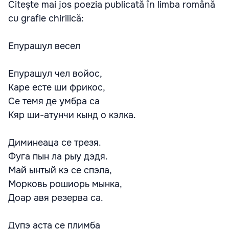
Citește mai jos poezia publicată în limba română
cu grafie chirilică:
Епурашул весел
Епурашул чел войос,
Каре есте ши фрикос,
Се темя де умбра са
Кяр ши-атунчи кынд о кэлка.
Диминеаца се трезя.
Фуга пын ла рыу дэдя.
Май ынтый кэ се спэла,
Морковь рошиорь мынка,
Доар авя резерва са.
Дупэ аста се плимба