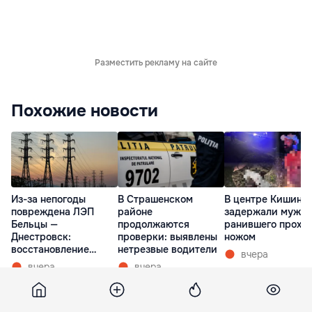
Разместить рекламу на сайте
Похожие новости
Из-за непогоды
В Страшенском
В центре Кишине
повреждена ЛЭП
районе
задержали мужчи
Бельцы —
продолжаются
ранившего прохо
Днестровск:
проверки: выявлены
ножом
восстановление
нетрезвые водители
вчера
займет более недели
вчера
вчера