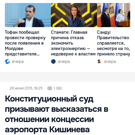
Тофан пообещал
Стамате: Главная
Санду:
провести проверку
причина отказа
Правительство
после появления в
экономить
справляется,
Молдове
электроэнергию —
несмотря на то, ч
представителя
недоверие к властям
приняло страну в
Южной Осетии
разгар кризиса
вчера
вчера
вчера
26 июня 2015, 16:25
1 382
Конституционный суд
призывают высказаться в
отношении концессии
аэропорта Кишинева