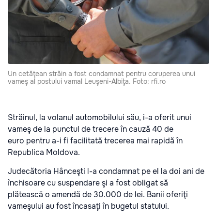
Un cetăţean străin a fost condamnat pentru coruperea unui
vameş al postului vamal Leuşeni-Albiţa. Foto: rfi.ro
Străinul, la volanul automobilului său, i-a oferit unui
vameş de la punctul de trecere în cauză 40 de
euro pentru a-i fi facilitată trecerea mai rapidă în
Republica Moldova.
Judecătoria Hânceşti l-a condamnat pe el la doi ani de
închisoare cu suspendare şi a fost obligat să
plătească o amendă de 30.000 de lei. Banii oferiţi
vameşului au fost încasaţi în bugetul statului.