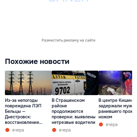
Разместить рекламу на сайте
Похожие новости
Из-за непогоды
В Страшенском
В центре Кишине
повреждена ЛЭП
районе
задержали мужчи
Бельцы —
продолжаются
ранившего прохо
Днестровск:
проверки: выявлены
ножом
восстановление
нетрезвые водители
вчера
займет более недели
вчера
вчера