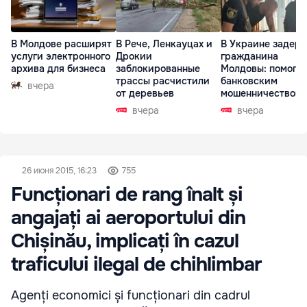
В Молдове расширят
В Рече, Ленкауцах и
В Украине задер
услуги электронного
Дрокии
гражданина
архива для бизнеса
заблокированные
Молдовы: помогал
трассы расчистили
банковским
вчера
от деревьев
мошенничеством 
Чехии
вчера
вчера
26 июня 2015, 16:23
755
Funcționari de rang înalt și
angajați ai aeroportului din
Chișinău, implicați în cazul
traficului ilegal de chihlimbar
Agenți economici și funcționari din cadrul