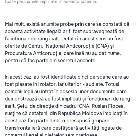
toate persoanele implicate în această schemă.
Mai mult, există anumite probe prin care se constată că
această activitate ilegală ar fi fost supravegheată de
funcționari de rang înalt. Detalii în acest sens au fost
oferite de Centrul Național Anticorupție (CNA) și
Procuratura Anticorupție, care însă nu au dat nume,
pentru că fac parte din secretul anchetei.
În acest caz, au fost identificate cinci persoane care au
fost plasate în izolator, iar ulterior - audiate. Totuși,
oamenii legii au intrat în posesia unor documente care
demonstrează că au fost implicați și funcționari de rang
înalt. Șeful de direcţie din cadrul CNA, Ruslan Flocea,
susține că cetățenii din Republica Moldova implicați în
acest caz fac parte dintr-o presupusă grupare
transfrontalieră care desfășoară activități legate de
comerțul ilegal al pietrelor semiprețioase.