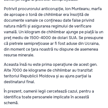
Potrivit procurorului anticorupție, Ion Munteanu, marfa
de aproape o tonă de chihlimbar era însoțită de
documente vamale ce conțineau date false privind
natura mărfii și asigurarea regimului de verificare
vamală. Un kilogram de chihlimbar ajunge pe piață la un
preț mediu de 1500-4000 de dolari SUA. Se presupune
că pietrele semiprețioase ar fi fost aduse din Ucraina,
din moment ce țara noastră nu dispune de asemenea
resurse minerale.
Aceasta însă nu este prima operațiune de acest gen.
Alte 7000 de kilograme de chihlimbar au tranzitat
teritoriul Republicii Moldova și au ajuns parțial la
destinatarul final.
În prezent, oamenii legii cercetează cazul, pentru a
identifica toate persoanele implicate în această
schemă.