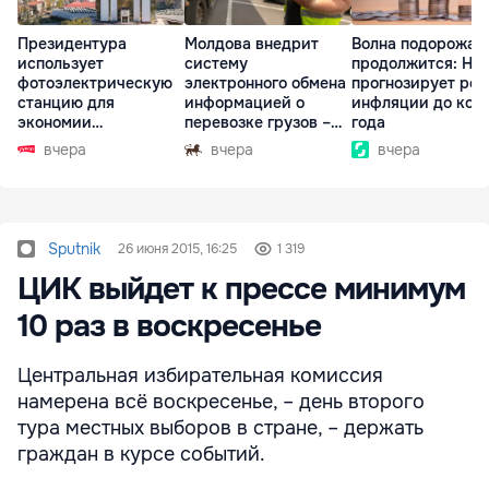
Президентура
Молдова внедрит
Волна подорожан
использует
систему
продолжится: НБ
фотоэлектрическую
электронного обмена
прогнозирует рос
станцию для
информацией о
инфляции до кон
экономии
перевозке грузов –
года
электроэнергии
eFTI
вчера
вчера
вчера
Sputnik
26 июня 2015, 16:25
1 319
ЦИК выйдет к прессе минимум
10 раз в воскресенье
Центральная избирательная комиссия
намерена всё воскресенье, – день второго
тура местных выборов в стране, – держать
граждан в курсе событий.