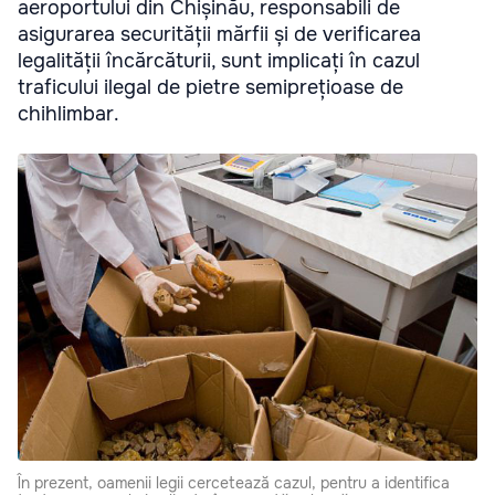
aeroportului din Chișinău, responsabili de
asigurarea securității mărfii și de verificarea
legalității încărcăturii, sunt implicați în cazul
traficului ilegal de pietre semiprețioase de
chihlimbar.
În prezent, oamenii legii cercetează cazul, pentru a identifica