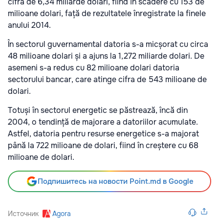
cifra de 6,34 miliarde dolari, fiind în scădere cu 153 de
milioane dolari, față de rezultatele înregistrate la finele
anului 2014.
În sectorul guvernamental datoria s-a micșorat cu circa
48 milioane dolari și a ajuns la 1,272 miliarde dolari. De
asemeni s-a redus cu 82 milioane dolari datoria
sectorului bancar, care atinge cifra de 543 milioane de
dolari.
Totuși în sectorul energetic se păstrează, încă din
2004, o tendință de majorare a datoriilor acumulate.
Astfel, datoria pentru resurse energetice s-a majorat
până la 722 milioane de dolari, fiind în creștere cu 68
milioane de dolari.
Подпишитесь на новости Point.md в Google
Источник
Agora