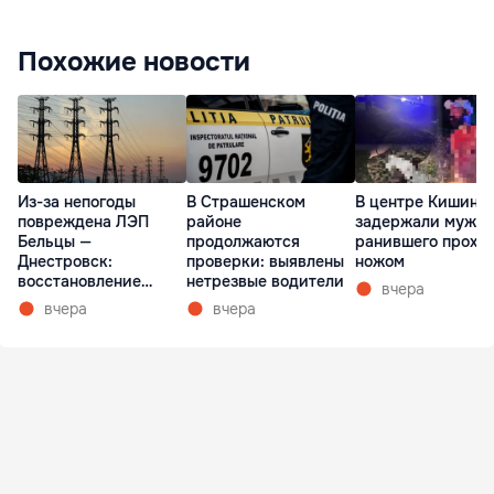
Похожие новости
Из-за непогоды
В Страшенском
В центре Кишине
повреждена ЛЭП
районе
задержали мужчи
Бельцы —
продолжаются
ранившего прохо
Днестровск:
проверки: выявлены
ножом
восстановление
нетрезвые водители
вчера
займет более недели
вчера
вчера