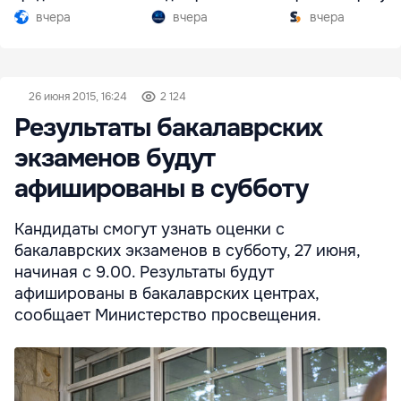
Южной Осетии
разгар кризиса
вчера
вчера
вчера
26 июня 2015, 16:24
2 124
Результаты бакалаврских
экзаменов будут
афишированы в субботу
Кандидаты смогут узнать оценки с
бакалаврских экзаменов в субботу, 27 июня,
начиная с 9.00. Результаты будут
афишированы в бакалаврских центрах,
сообщает Министерство просвещения.