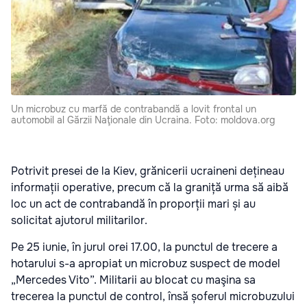
Un microbuz cu marfă de contrabandă a lovit frontal un
automobil al Gărzii Naţionale din Ucraina. Foto: moldova.org
Potrivit presei de la Kiev, grănicerii ucraineni dețineau
informații operative, precum că la graniță urma să aibă
loc un act de contrabandă în proporții mari și au
solicitat ajutorul militarilor.
Pe 25 iunie, în jurul orei 17.00, la punctul de trecere a
hotarului s-a apropiat un microbuz suspect de model
„Mercedes Vito”. Militarii au blocat cu maşina sa
trecerea la punctul de control, însă șoferul microbuzului