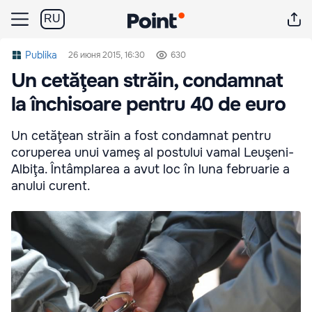
RU
Publika
26 июня 2015, 16:30
630
Un cetăţean străin, condamnat
la închisoare pentru 40 de euro
Un cetăţean străin a fost condamnat pentru
coruperea unui vameş al postului vamal Leuşeni-
Albiţa. Întâmplarea a avut loc în luna februarie a
anului curent.