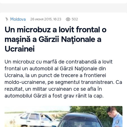
Moldova
26 июня 2015, 16:23
502
Un microbuz a lovit frontal o
maşină a Gărzii Naţionale a
Ucrainei
Un microbuz cu marfă de contrabandă a lovit
frontal un automobil al Gărzii Naţionale din
Ucraina, la un punct de trecere a frontierei
moldo-ucrainene, pe segmentul transnistrean. Ca
rezultat, un militar ucrainean ce se afla în
automobilul Gărzii a fost grav rănit la cap.