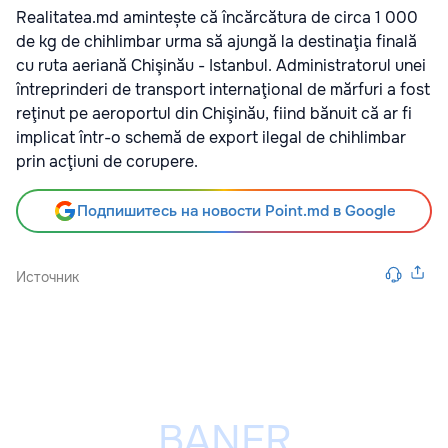
Realitatea.md amintește că încărcătura de circa 1 000
de kg de chihlimbar urma să ajungă la destinaţia finală
cu ruta aeriană Chişinău - Istanbul. Administratorul unei
întreprinderi de transport internaţional de mărfuri a fost
reţinut pe aeroportul din Chişinău, fiind bănuit că ar fi
implicat într-o schemă de export ilegal de chihlimbar
prin acţiuni de corupere.
Подпишитесь на новости Point.md в Google
Источник