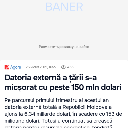
Разместить рекламу на сайте
Agora
26 июня 2015, 16:27
456
Datoria externă a țării s-a
micșorat cu peste 150 mln dolari
Pe parcursul primului trimestru al acestui an
datoria externă totală a Republicii Moldova a
ajuns la 6,34 miliarde dolari, în scădere cu 153 de
milioane dolari. Totuși a continuat să crească
datoria pentru resursele energetice, tendință